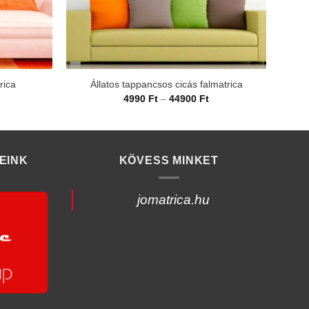
rica
Állatos tappancsos cicás falmatrica
Áll
rtartomány:
Ártartomány:
4990
Ft
–
44900
Ft
990 Ft
4990 Ft
-
4900 Ft
44900 Ft
EINK
KÖVESS MINKET
jomatrica.hu