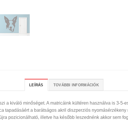
LEÍRÁS
TOVÁBBI INFORMÁCIÓK
i a kiváló minőséget. A matricáink kültéren használva is 3-5-es
rica tapadásáért a barátságos akril diszperziós nyomásérzékeny
 újra pozicionálható, illetve ha később leszednénk akkor sem fog