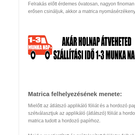
Felrakás előtt érdemes óvatosan, nagyon finoman a
erősen csináljuk, akkor a matrica nyomásérzékeny 
Matrica felhelyezésének menete:
Mielőtt az átlátszó applikáló fóliát és a hordozó 
szétválasztjuk az applikáló (átlátszó) fóliát a hor
matrica tudott a hordozó papírhoz.