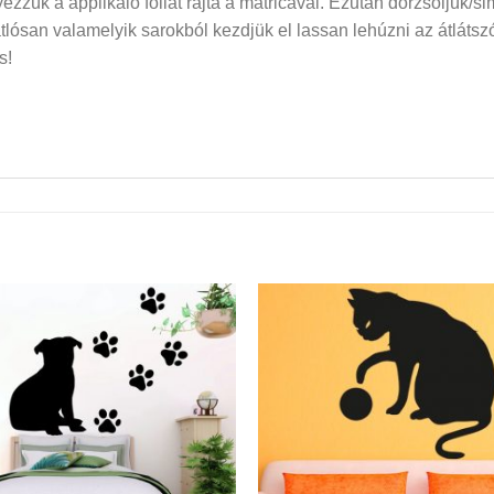
elyezzük a applikáló fóliát rajta a matricával. Ezután dörzsöljük/si
san valamelyik sarokból kezdjük el lassan lehúzni az átlátszó f
s!