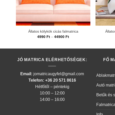
Állatos kölykök cicás falmatrica
Állato
Ártartomány:
4990
Ft
–
44900
Ft
4990 Ft
-
44900 Ft
JÓ MATRICA ELÉRHETŐSÉGEK:
FŐ M
Email:
jomatricaugyfel@gmail.com
Ablakmatr
Telefon: +36 20 571 8616
Autó matr
Hétfőtől – péntekig
10:00 – 12:00
Betűk és 
14:00 – 16:00
Falmatric
Info