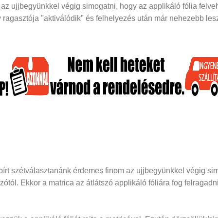
z ujjbegyünkkel végig simogatni, hogy az applikáló fólia felveh
ragasztója "aktiválódik" és felhelyezés után már nehezebb lesz 
papírt szétválasztanánk érdemes finom az ujjbegyünkkel végig si
dozótól. Ekkor a matrica az átlátszó applikáló fóliára fog felraga