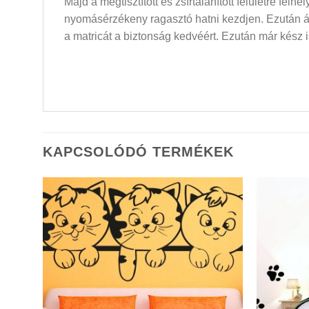
Majd a megtisztított és zsírtalanított felületre felh
nyomásérzékeny ragasztó hatni kezdjen. Ezután átló
a matricát a biztonság kedvéért. Ezután már kész i
KAPCSOLÓDÓ TERMÉKEK