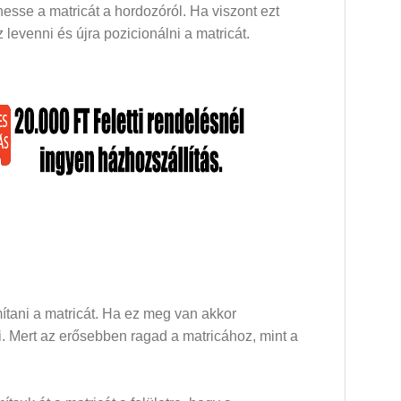
esse a matricát a hordozóról. Ha viszont ezt
levenni és újra pozicionálni a matricát.
mítani a matricát. Ha ez meg van akkor
dni. Mert az erősebben ragad a matricához, mint a