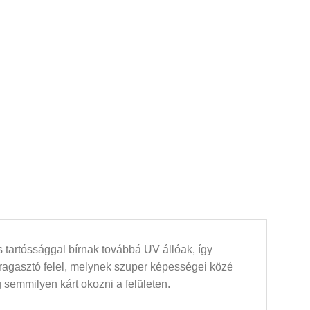
 tartóssággal bírnak továbbá UV állóak, így
 ragasztó felel, melynek szuper képességei közé
 semmilyen kárt okozni a felületen.