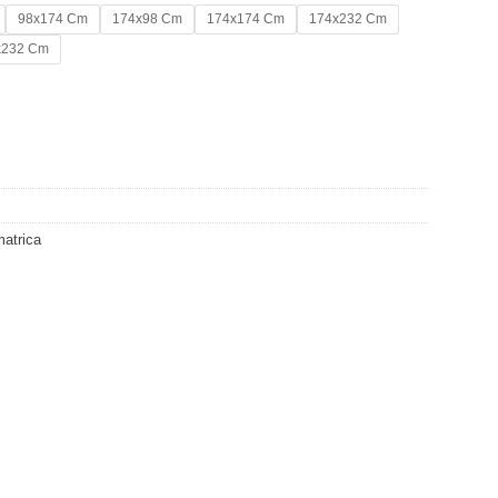
98x174 Cm
174x98 Cm
174x174 Cm
174x232 Cm
x232 Cm
matrica