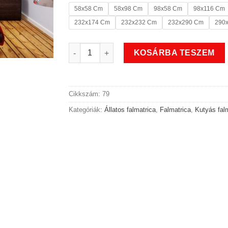
58x58 Cm
58x98 Cm
98x58 Cm
98x116 Cm
232x174 Cm
232x232 Cm
232x290 Cm
290
Állatos Boldog kutyás falmatrica mennyiség
KOSÁRBA TESZEM
Cikkszám:
79
Kategóriák:
Állatos falmatrica
,
Falmatrica
,
Kutyás fal