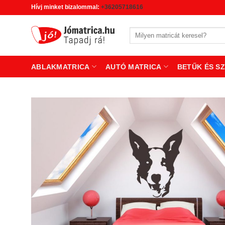
Skip
Hívj minket bizalommal:
+36205718616
to
content
Keresés
a
következőre:
ABLAKMATRICA
AUTÓ MATRICA
BETŰK ÉS S