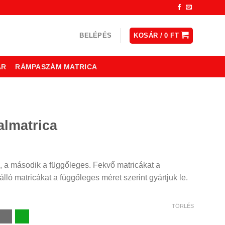
BELÉPÉS
KOSÁR /
0
FT
ÁR
RÁMPASZÁM MATRICA
almatrica
ny:
, a második a függőleges. Fekvő matricákat a
lló matricákat a függőleges méret szerint gyártjuk le.
TÖRLÉS