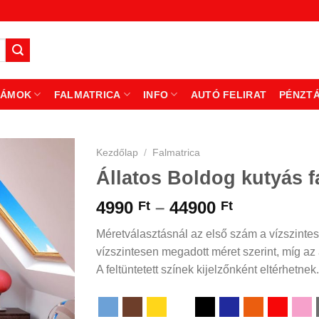
ZÁMOK
FALMATRICA
INFO
AUTÓ FELIRAT
PÉNZT
Kezdőlap
/
Falmatrica
Állatos Boldog kutyás f
Ártartomá
4990
–
44900
Ft
Ft
4990 Ft
Méretválasztásnál az első szám a vízszintes
-
vízszintesen megadott méret szerint, míg az á
44900 Ft
A feltüntetett színek kijelzőnként eltérhetnek.