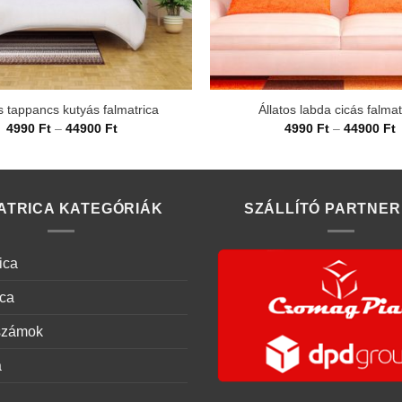
s tappancs kutyás falmatrica
Állatos labda cicás falmat
Ártartomány:
Á
4990
Ft
–
44900
Ft
4990
Ft
–
44900
Ft
4990 Ft
4
-
-
44900 Ft
4
ATRICA KATEGÓRIÁK
SZÁLLÍTÓ PARTNER
ica
ica
számok
a