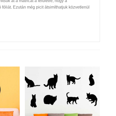
mítsuk át a matricát a felületre, hogy a
óliát. Ezután még picit átsimíthatjuk közvetlenül