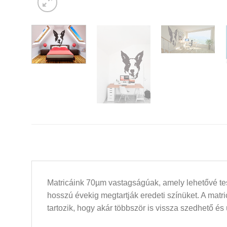
Matricáink 70µm vastagságúak, amely lehetővé tesz
hosszú évekig megtartják eredeti színüket. A mat
tartozik, hogy akár többször is vissza szedhető és