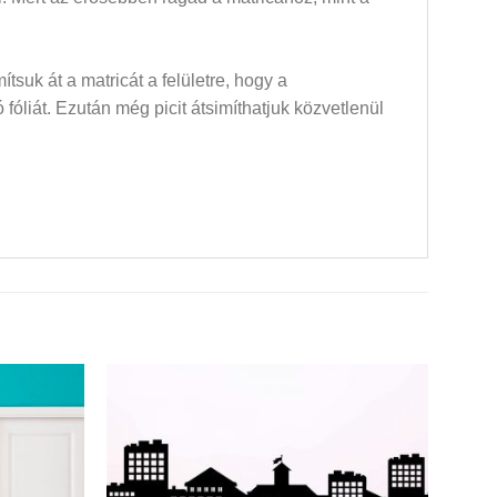
mítsuk át a matricát a felületre, hogy a
óliát. Ezután még picit átsimíthatjuk közvetlenül