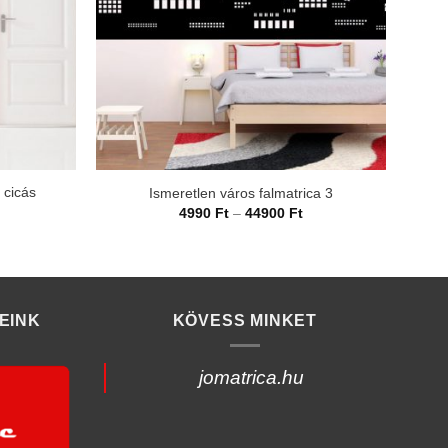
 cicás
Ismeretlen város falmatrica 3
Ártartomány:
4990
Ft
–
44900
Ft
4990 Ft
rtartomány:
-
990 Ft
44900 Ft
4900 Ft
EINK
KÖVESS MINKET
jomatrica.hu