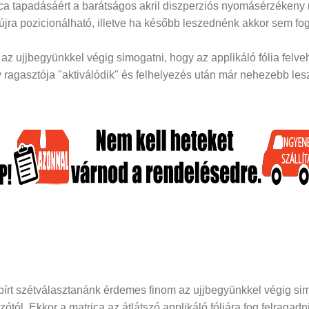
rica tapadásáért a barátságos akril diszperziós nyomásérzékeny
 újra pozicionálható, illetve ha később leszednénk akkor sem fog
z ujjbegyünkkel végig simogatni, hogy az applikáló fólia felveh
ragasztója "aktiválódik" és felhelyezés után már nehezebb lesz 
papírt szétválasztanánk érdemes finom az ujjbegyünkkel végig si
dozótól. Ekkor a matrica az átlátszó applikáló fóliára fog felraga