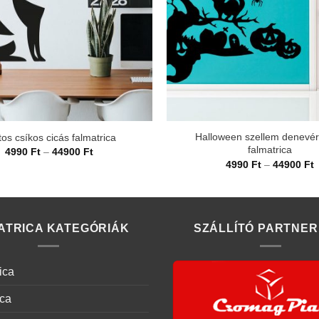
Halloween szellem denevér
tos csíkos cicás falmatrica
falmatrica
Ártartomány:
4990
Ft
–
44900
Ft
4990 Ft
Á
4990
Ft
–
44900
Ft
-
4
44900 Ft
-
4
ATRICA KATEGÓRIÁK
SZÁLLÍTÓ PARTNER
ica
ica