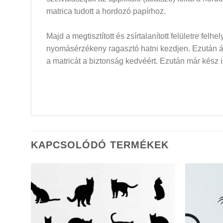
matrica tudott a hordozó papírhoz.
Majd a megtisztított és zsírtalanított felületre felh
nyomásérzékeny ragasztó hatni kezdjen. Ezután átló
a matricát a biztonság kedvéért. Ezután már kész i
KAPCSOLÓDÓ TERMÉKEK