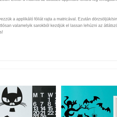
elyezzük a applikáló fóliát rajta a matricával. Ezután dörzsöljük/si
san valamelyik sarokból kezdjük el lassan lehúzni az átlátszó f
s!