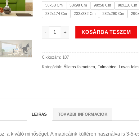
58x58 Cm
58x98 Cm
98x58 Cm
98x116 Cm
232x174 Cm
232x232 Cm
232x290 Cm
290
Állatos lovas vágta falmatrica mennyiség
KOSÁRBA TESZEM
Cikkszám:
107
Kategóriák:
Állatos falmatrica
,
Falmatrica
,
Lovas falm
LEÍRÁS
TOVÁBBI INFORMÁCIÓK
i a kiváló minőséget. A matricáink kültéren használva is 3-5-es