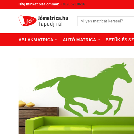
Skip
Hívj minket bizalommal:
+36205718616
to
content
Keresés
a
következőre:
ABLAKMATRICA
AUTÓ MATRICA
BETŰK ÉS S