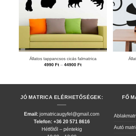
Állatos tappancsos cicás falmatrica
Álla
Ártartomány:
4990
Ft
–
44900
Ft
4990 Ft
-
44900 Ft
JÓ MATRICA ELÉRHETŐSÉGEK:
FŐ M
Email:
jomatricaugyfel@gmail.com
Ablakmatr
Telefon: +36 20 571 8616
Autó matr
Hétfőtől – péntekig