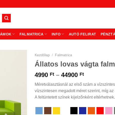
ZÁMOK
FALMATRICA
INFO
AUTÓ FELIRAT
PÉNZT
Kezdőlap
/
Falmatrica
Állatos lovas vágta falm
Ártartomá
4990
–
44900
Ft
Ft
4990 Ft
Méretválasztásnál az első szám a vízszintes
-
vízszintesen megadott méret szerint, míg az á
44900 Ft
A feltüntetett színek kijelzőnként eltérhetnek.