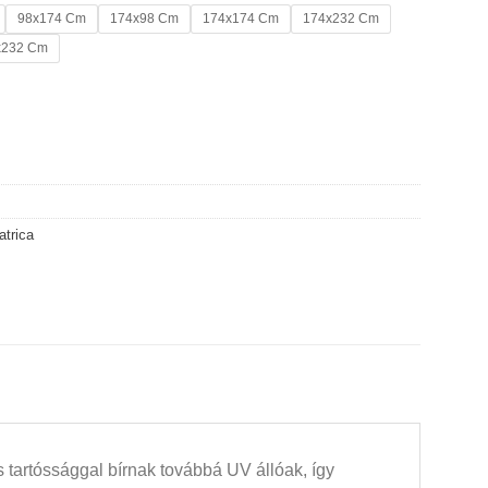
98x174 Cm
174x98 Cm
174x174 Cm
174x232 Cm
x232 Cm
atrica
 tartóssággal bírnak továbbá UV állóak, így