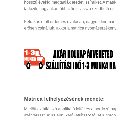
hosszú évekig megtartják eredeti színüket. A mat
tartozik, hogy akár többször is vissza szedhető és
Felrakás előtt érdemes óvatosan, nagyon finoman a
erősen csináljuk, akkor a matrica nyomásérzékeny 
Matrica felhelyezésének menete:
Mielőtt az átlátszó applikáló fóliát és a hordozó 
szétválasztjuk az applikáló (átlátszó) fóliát a hor