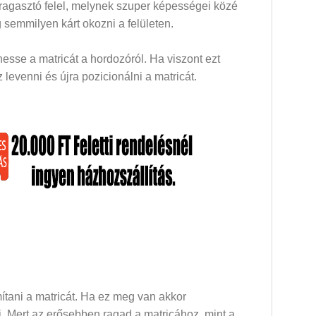
 ragasztó felel, melynek szuper képességei közé
 semmilyen kárt okozni a felületen.
esse a matricát a hordozóról. Ha viszont ezt
levenni és újra pozicionálni a matricát.
mítani a matricát. Ha ez meg van akkor
dni. Mert az erősebben ragad a matricához, mint a