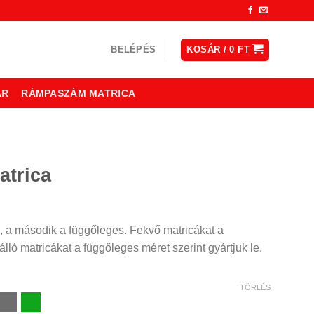
BELÉPÉS
KOSÁR /
0
FT
ÁR
RÁMPASZÁM MATRICA
atrica
ny:
, a második a függőleges. Fekvő matricákat a
lló matricákat a függőleges méret szerint gyártjuk le.
TÖRLÉS