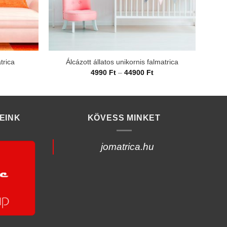
trica
Álcázott állatos unikornis falmatrica
rtartomány:
Ártartomány:
4990
Ft
–
44900
Ft
990 Ft
4990 Ft
-
4900 Ft
44900 Ft
EINK
KÖVESS MINKET
jomatrica.hu