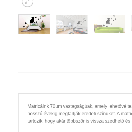
Matricáink 70µm vastagságúak, amely lehetővé tesz
hosszú évekig megtartják eredeti színüket. A mat
tartozik, hogy akár többször is vissza szedhető és