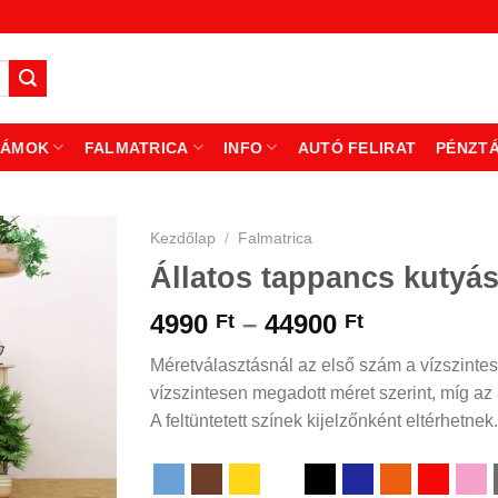
ZÁMOK
FALMATRICA
INFO
AUTÓ FELIRAT
PÉNZT
Kezdőlap
/
Falmatrica
Állatos tappancs kutyás
Ártartomá
4990
–
44900
Ft
Ft
4990 Ft
Méretválasztásnál az első szám a vízszintes
-
vízszintesen megadott méret szerint, míg az á
44900 Ft
A feltüntetett színek kijelzőnként eltérhetnek.