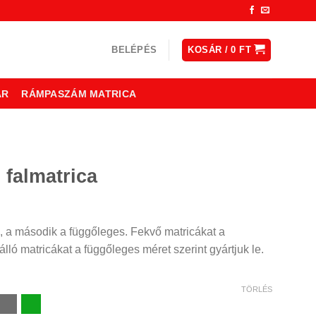
BELÉPÉS
KOSÁR /
0
FT
ÁR
RÁMPASZÁM MATRICA
 falmatrica
ny:
, a második a függőleges. Fekvő matricákat a
lló matricákat a függőleges méret szerint gyártjuk le.
TÖRLÉS