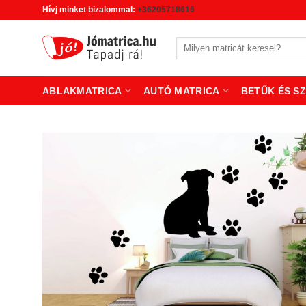
Skip
Hívj minket bizalommal:
+36205718616
to
content
Keresés
a
következőre:
ABLAKMATRICA
AUTÓ MATRICA
BETŰK ÉS S