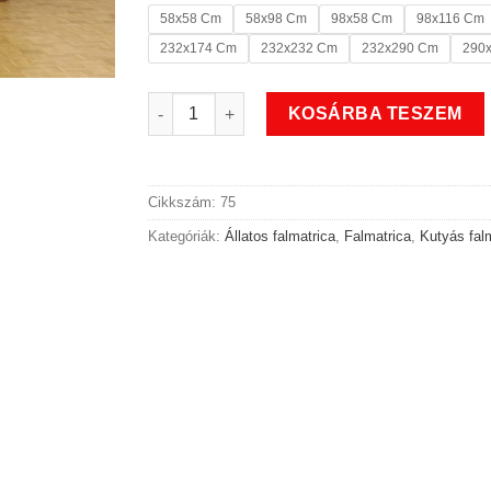
58x58 Cm
58x98 Cm
98x58 Cm
98x116 Cm
232x174 Cm
232x232 Cm
232x290 Cm
290
Állatos tappancs kutyás falmatrica mennyisé
KOSÁRBA TESZEM
Cikkszám:
75
Kategóriák:
Állatos falmatrica
,
Falmatrica
,
Kutyás fal