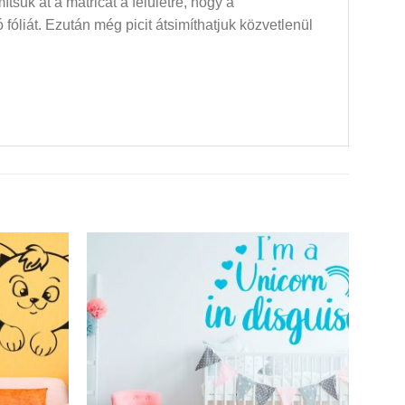
mítsuk át a matricát a felületre, hogy a
óliát. Ezután még picit átsimíthatjuk közvetlenül