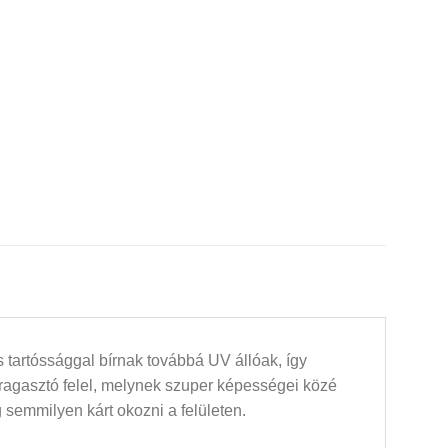
 tartóssággal bírnak továbbá UV állóak, így
 ragasztó felel, melynek szuper képességei közé
 semmilyen kárt okozni a felületen.