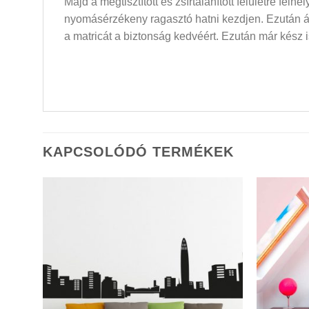
Majd a megtisztított és zsírtalanított felületre felh
nyomásérzékeny ragasztó hatni kezdjen. Ezután átló
a matricát a biztonság kedvéért. Ezután már kész i
KAPCSOLÓDÓ TERMÉKEK