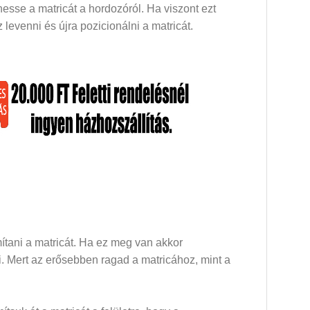
esse a matricát a hordozóról. Ha viszont ezt
levenni és újra pozicionálni a matricát.
mítani a matricát. Ha ez meg van akkor
dni. Mert az erősebben ragad a matricához, mint a