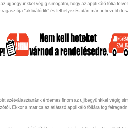
z ujjbegyünkkel végig simogatni, hogy az applikáló fólia felveh
ragasztója "aktiválódik" és felhelyezés után már nehezebb lesz 
papírt szétválasztanánk érdemes finom az ujjbegyünkkel végig si
dozótól. Ekkor a matrica az átlátszó applikáló fóliára fog felraga