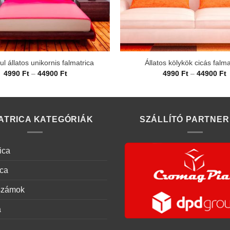
ul állatos unikornis falmatrica
Állatos kölykök cicás falma
Ártartomány:
Á
4990
Ft
–
44900
Ft
4990
Ft
–
44900
Ft
4990 Ft
4
-
-
44900 Ft
4
ATRICA KATEGÓRIÁK
SZÁLLÍTÓ PARTNER
ica
ica
számok
a