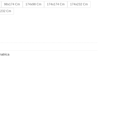
98x174 Cm
174x98 Cm
174x174 Cm
174x232 Cm
x232 Cm
g
matrica