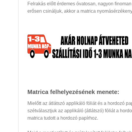
Felrakás előtt érdemes óvatosan, nagyon finoman a
erősen csináljuk, akkor a matrica nyomásérzékeny 
Matrica felhelyezésének menete:
Mielőtt az átlátszó applikáló fóliát és a hordozó 
szétválasztjuk az applikáló (átlátszó) fóliát a hor
matrica tudott a hordozó papírhoz.