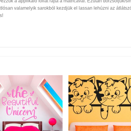
elyezzük a applikáló fóliát rajta a matricával. Ezután dörzsöljük/si
san valamelyik sarokból kezdjük el lassan lehúzni az átlátszó f
s!