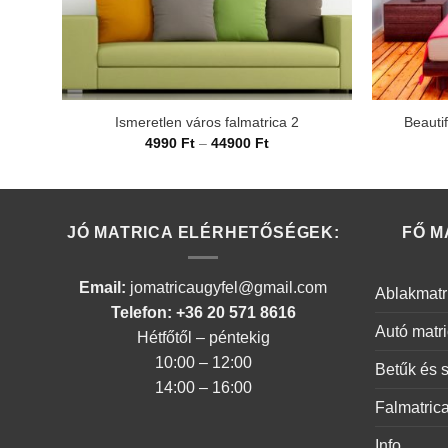
Ismeretlen város falmatrica 2
Beautif
Ártartomány:
4990
Ft
–
44900
Ft
4990 Ft
-
44900 Ft
JÓ MATRICA ELÉRHETŐSÉGEK:
FŐ M
Email:
jomatricaugyfel@gmail.com
Ablakmatr
Telefon: +36 20 571 8616
Autó matr
Hétfőtől – péntekig
10:00 – 12:00
Betűk és 
14:00 – 16:00
Falmatric
Info