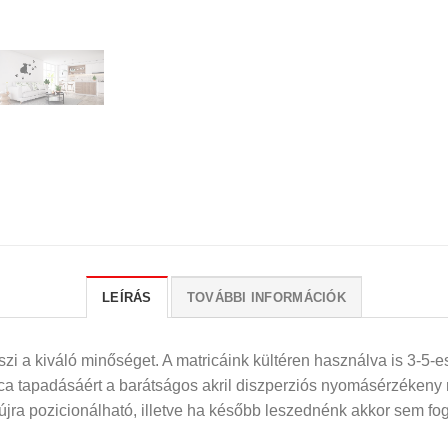
LEÍRÁS
TOVÁBBI INFORMÁCIÓK
i a kiváló minőséget. A matricáink kültéren használva is 3-5-es
rica tapadásáért a barátságos akril diszperziós nyomásérzékeny
 újra pozicionálható, illetve ha később leszednénk akkor sem fog