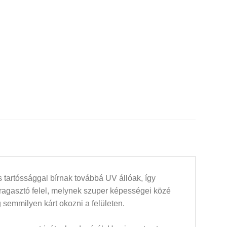
 tartóssággal bírnak továbbá UV állóak, így
 ragasztó felel, melynek szuper képességei közé
 semmilyen kárt okozni a felületen.