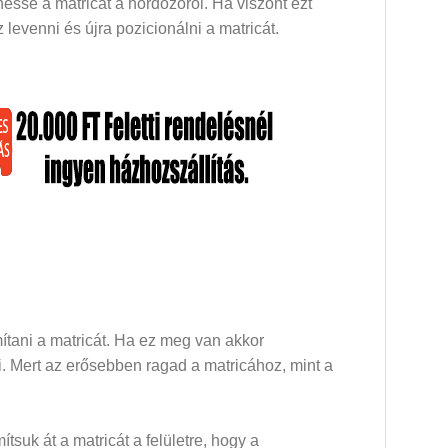
esse a matricát a hordozóról. Ha viszont ezt
levenni és újra pozicionálni a matricát.
mítani a matricát. Ha ez meg van akkor
dni. Mert az erősebben ragad a matricához, mint a
mítsuk át a matricát a felületre, hogy a