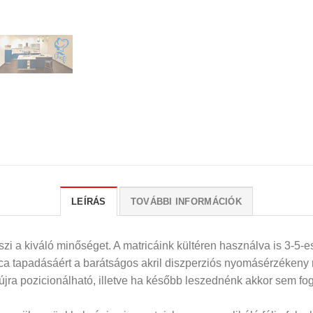
LEÍRÁS
TOVÁBBI INFORMÁCIÓK
i a kiváló minőséget. A matricáink kültéren használva is 3-5-es
rica tapadásáért a barátságos akril diszperziós nyomásérzékeny
 újra pozicionálható, illetve ha később leszednénk akkor sem fog