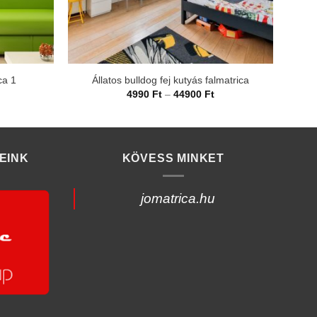
ca 1
Állatos bulldog fej kutyás falmatrica
rtartomány:
Ártartomány:
4990
Ft
–
44900
Ft
990 Ft
4990 Ft
-
4900 Ft
44900 Ft
EINK
KÖVESS MINKET
jomatrica.hu