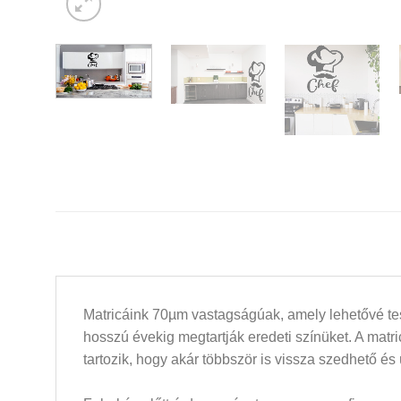
Matricáink 70µm vastagságúak, amely lehetővé tesz
hosszú évekig megtartják eredeti színüket. A mat
tartozik, hogy akár többször is vissza szedhető és