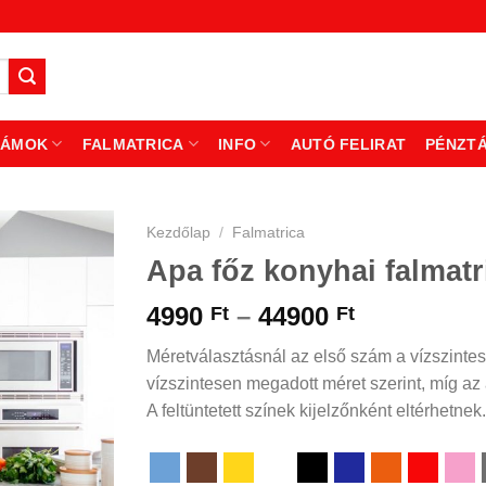
ZÁMOK
FALMATRICA
INFO
AUTÓ FELIRAT
PÉNZT
Kezdőlap
/
Falmatrica
Apa főz konyhai falmatr
Ártartomá
4990
–
44900
Ft
Ft
4990 Ft
Méretválasztásnál az első szám a vízszintes
-
vízszintesen megadott méret szerint, míg az á
44900 Ft
A feltüntetett színek kijelzőnként eltérhetnek.