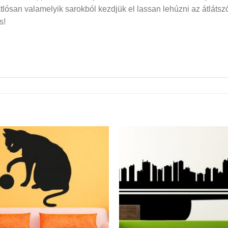
san valamelyik sarokból kezdjük el lassan lehúzni az átlátszó f
s!