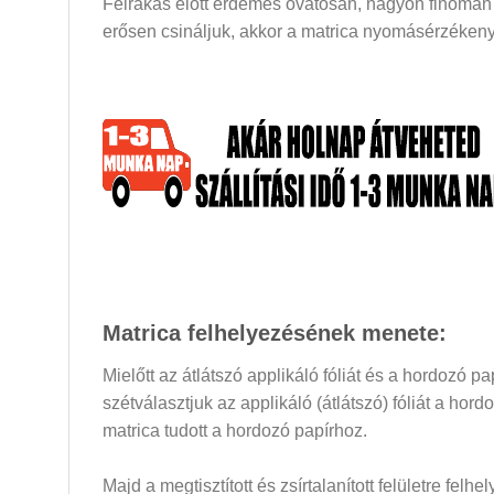
Felrakás előtt érdemes óvatosan, nagyon finoman a
erősen csináljuk, akkor a matrica nyomásérzékeny 
Matrica felhelyezésének menete:
Mielőtt az átlátszó applikáló fóliát és a hordozó 
szétválasztjuk az applikáló (átlátszó) fóliát a hor
matrica tudott a hordozó papírhoz.
Majd a megtisztított és zsírtalanított felületre felh