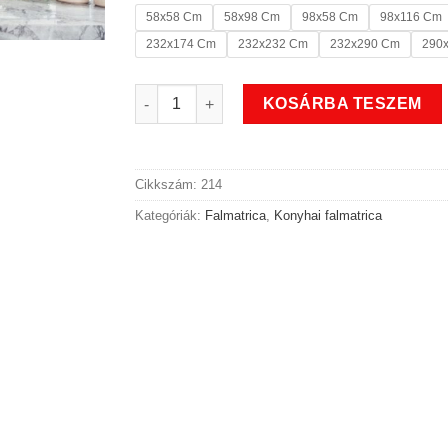
58x58 Cm
58x98 Cm
98x58 Cm
98x116 Cm
232x174 Cm
232x232 Cm
232x290 Cm
290
Apa főz konyhai falmatrica mennyiség
KOSÁRBA TESZEM
Cikkszám:
214
Kategóriák:
Falmatrica
,
Konyhai falmatrica