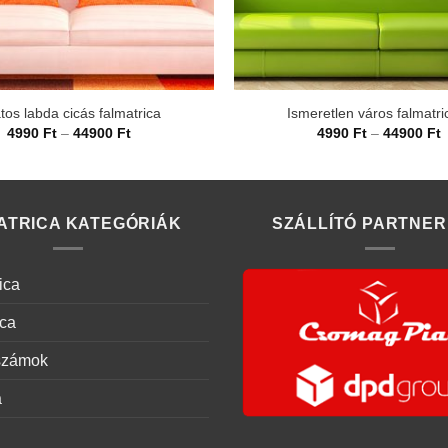
atos labda cicás falmatrica
Ismeretlen város falmatri
Ártartomány:
Á
4990
Ft
–
44900
Ft
4990
Ft
–
44900
Ft
4990 Ft
4
-
-
44900 Ft
4
ATRICA KATEGÓRIÁK
SZÁLLÍTÓ PARTNER
ica
ica
számok
a