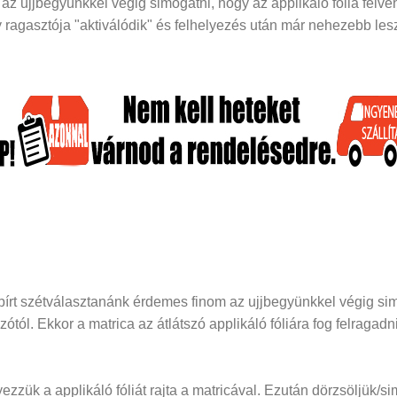
z ujjbegyünkkel végig simogatni, hogy az applikáló fólia felveh
ragasztója "aktiválódik" és felhelyezés után már nehezebb lesz 
papírt szétválasztanánk érdemes finom az ujjbegyünkkel végig si
dozótól. Ekkor a matrica az átlátszó applikáló fóliára fog felraga
elyezzük a applikáló fóliát rajta a matricával. Ezután dörzsöljük/si