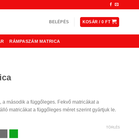
BELÉPÉS
KOSÁR /
0
FT
ÁR
RÁMPASZÁM MATRICA
ica
ny:
, a második a függőleges. Fekvő matricákat a
lló matricákat a függőleges méret szerint gyártjuk le.
TÖRLÉS