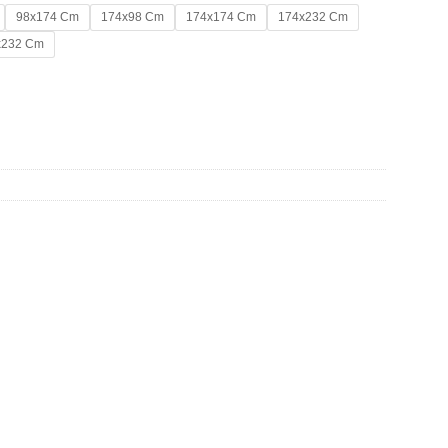
98x174 Cm
174x98 Cm
174x174 Cm
174x232 Cm
x232 Cm