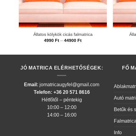
Állatos kölykök cicás falmatrica
Áll
Ártartomány:
4990
Ft
–
44900
Ft
4990 Ft
-
44900 Ft
JÓ MATRICA ELÉRHETŐSÉGEK:
FŐ M
Email:
jomatricaugyfel@gmail.com
Ablakmatr
Telefon: +36 20 571 8616
Autó matr
Hétfőtől – péntekig
10:00 – 12:00
Betűk és 
14:00 – 16:00
Falmatric
Info