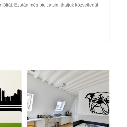
óliát. Ezután még picit átsimíthatjuk közvetlenül