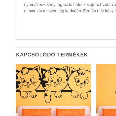
nyomásérzékeny ragasztó hatni kezdjen. Ezután átló
a matricát a biztonság kedvéért. Ezután már kész i
KAPCSOLÓDÓ TERMÉKEK