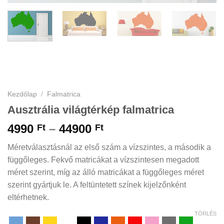
Kezdőlap
/
Falmatrica
Ausztrália világtérkép falmatrica
Ártartomány:
4990
–
44900
Ft
Ft
4990 Ft
Méretválasztásnál az első szám a vízszintes, a második a
-
függőleges. Fekvő matricákat a vízszintesen megadott
44900 Ft
méret szerint, míg az álló matricákat a függőleges méret
szerint gyártjuk le. A feltüntetett színek kijelzőnként
eltérhetnek.
TÖRLÉS