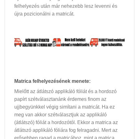
felhelyezés után már nehezebb lesz levenni és
újra pozicionálni a matricát.
Matrica felhelyezésének menete:
Mielőtt az átlátszó applikáló fóliát és a hordozó
papírt szétválasztanánk érdemes finom az
ujjbegyünkkel végig simítani a matricát. Ha ez
meg van akkor szétválasztjuk az applikáló
(átlátszó) fóliát a hordozótól. Ekkor a matrica az
átlátszó applikáló fóliára fog felragadni. Mert az
erősebben ragad a matricához, mint a matrica