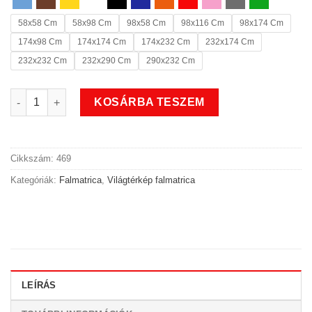
58x58 Cm
58x98 Cm
98x58 Cm
98x116 Cm
98x174 Cm
174x98 Cm
174x174 Cm
174x232 Cm
232x174 Cm
232x232 Cm
232x290 Cm
290x232 Cm
Ausztrália világtérkép falmatrica mennyiség
KOSÁRBA TESZEM
Cikkszám:
469
Kategóriák:
Falmatrica
,
Világtérkép falmatrica
LEÍRÁS