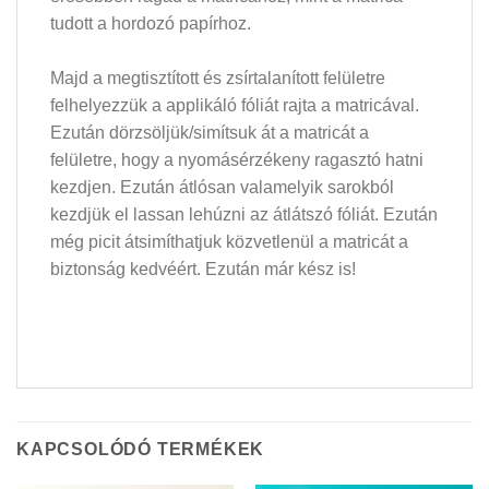
tudott a hordozó papírhoz.
Majd a megtisztított és zsírtalanított felületre
felhelyezzük a applikáló fóliát rajta a matricával.
Ezután dörzsöljük/simítsuk át a matricát a
felületre, hogy a nyomásérzékeny ragasztó hatni
kezdjen. Ezután átlósan valamelyik sarokból
kezdjük el lassan lehúzni az átlátszó fóliát. Ezután
még picit átsimíthatjuk közvetlenül a matricát a
biztonság kedvéért. Ezután már kész is!
KAPCSOLÓDÓ TERMÉKEK