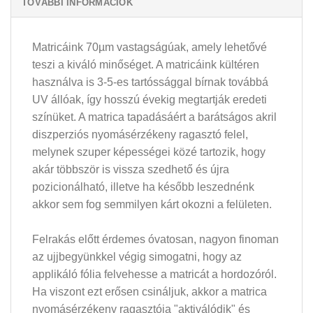
TOVÁBBI INFORMÁCIÓK
Matricáink 70µm vastagságúak, amely lehetővé
teszi a kiváló minőséget. A matricáink kültéren
használva is 3-5-es tartóssággal bírnak továbbá
UV állóak, így hosszú évekig megtartják eredeti
színüket. A matrica tapadásáért a barátságos akril
diszperziós nyomásérzékeny ragasztó felel,
melynek szuper képességei közé tartozik, hogy
akár többször is vissza szedhető és újra
pozicionálható, illetve ha később leszednénk
akkor sem fog semmilyen kárt okozni a felületen.
Felrakás előtt érdemes óvatosan, nagyon finoman
az ujjbegyünkkel végig simogatni, hogy az
applikáló fólia felvehesse a matricát a hordozóról.
Ha viszont ezt erősen csináljuk, akkor a matrica
nyomásérzékeny ragasztója "aktiválódik" és