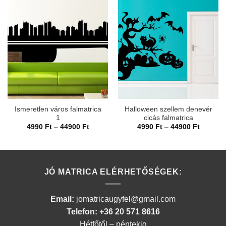
Ismeretlen város falmatrica
Halloween szellem denevér
1
cicás falmatrica
Ártartomány:
Ártarto
4990
Ft
–
44900
Ft
4990
Ft
–
44900
Ft
4990 Ft
4990 Ft
-
-
44900 Ft
44900 F
JÓ MATRICA ELÉRHETŐSÉGEK:
Email:
jomatricaugyfel@gmail.com
Telefon: +36 20 571 8616
Hétfőtől – péntekig