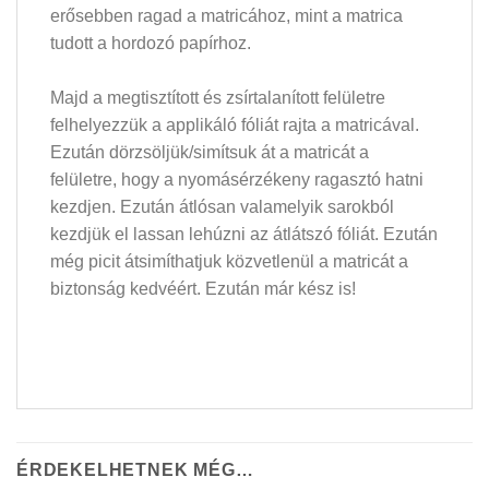
erősebben ragad a matricához, mint a matrica
tudott a hordozó papírhoz.
Majd a megtisztított és zsírtalanított felületre
felhelyezzük a applikáló fóliát rajta a matricával.
Ezután dörzsöljük/simítsuk át a matricát a
felületre, hogy a nyomásérzékeny ragasztó hatni
kezdjen. Ezután átlósan valamelyik sarokból
kezdjük el lassan lehúzni az átlátszó fóliát. Ezután
még picit átsimíthatjuk közvetlenül a matricát a
biztonság kedvéért. Ezután már kész is!
ÉRDEKELHETNEK MÉG…