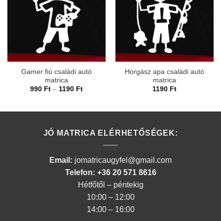
Gamer fiú családi autó
Horgász apa családi autó
matrica
matrica
Ártartomány:
990
Ft
–
1190
Ft
1190
Ft
990 Ft
-
1190 Ft
JÓ MATRICA ELÉRHETŐSÉGEK:
Email:
jomatricaugyfel@gmail.com
Telefon: +36 20 571 8616
Hétfőtől – péntekig
10:00 – 12:00
14:00 – 16:00