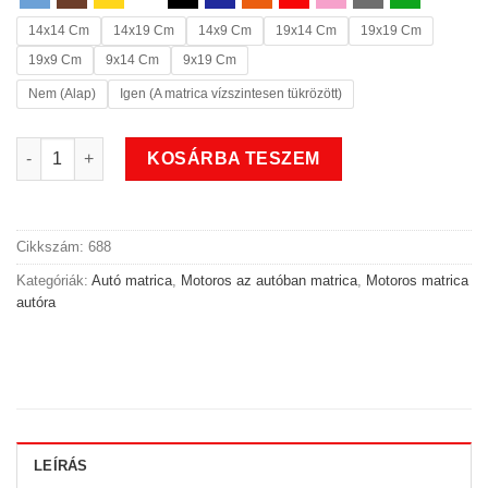
14x14 Cm
14x19 Cm
14x9 Cm
19x14 Cm
19x19 Cm
19x9 Cm
9x14 Cm
9x19 Cm
Nem (Alap)
Igen (A matrica vízszintesen tükrözött)
Classic motoros az autóban matrica mennyiség
KOSÁRBA TESZEM
Cikkszám:
688
Kategóriák:
Autó matrica
,
Motoros az autóban matrica
,
Motoros matrica
autóra
LEÍRÁS