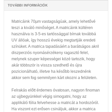
TOVÁBBI INFORMÁCIÓK
Matricáink 70µm vastagságúak, amely lehetővé
teszi a kiváló minőséget. A matricáink kültéren
használva is 3-5-es tartóssággal bírnak továbbá
UV állóak, így hosszú évekig megtartják eredeti
színüket. A matrica tapadásáért a barátságos akril
diszperziós nyomásérzékeny ragasztó felel,
melynek szuper képességei közé tartozik, hogy
akár többször is vissza szedhető és újra
pozicionálható, illetve ha később leszednénk
akkor sem fog semmilyen kárt okozni a felületen.
Felrakás előtt érdemes óvatosan, nagyon finoman
az ujjbegyünkkel végig simogatni, hogy az
applikáló fólia felvehesse a matricát a hordozóról.
Ha viszont ezt erősen csináljuk, akkor a matrica