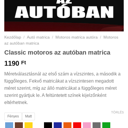
Kezdőlap
/
Autó matrica
/
Motoros matrica autóra
/
Motoros
az autóban matrica
Classic motoros az autóban matrica
1190
Ft
Méretválasztásnál az első szám a vízszintes, a második a
függőleges. Fekvő matricákat a vízszintesen megadott
méret szerint, míg az álló matricákat a függőleges méret
szerint gyártjuk le. A feltüntetett színek kijelzőnként
eltérhetnek.
TÖRLÉS
Fényes
Matt