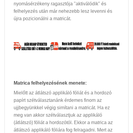
nyomásérzékeny ragasztója "aktiválódik" és
felhelyezés után már nehezebb lesz levenni és
újra pozicionálni a matricát.
Matrica felhelyezésének menete:
Mielőtt az átlátszó applikáló fóliát és a hordozó
papírt szétválasztanánk érdemes finom az
ujjbegyünkkel végig simítani a matricát. Ha ez
meg van akkor szétválasztjuk az applikáló
(átlátszó) fóliát a hordozótól. Ekkor a matrica az
átlátszó applikáló fóliára fog felragadni. Mert az