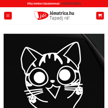
Skip
Hívj minket bizalommal:
+36205718616
to
content