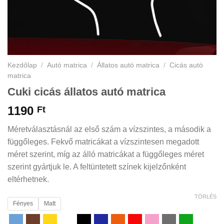
Kezdőlap
/
Autó matrica
/
Állatos autó matrica
/
Cicás autó
matrica
Cuki cicás állatos autó matrica
1190
Ft
Méretválasztásnál az első szám a vízszintes, a második a
függőleges. Fekvő matricákat a vízszintesen megadott
méret szerint, míg az álló matricákat a függőleges méret
szerint gyártjuk le. A feltüntetett színek kijelzőnként
eltérhetnek.
TÖRLÉS
Fényes
Matt