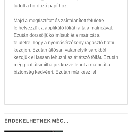
tudott a hordozó papírhoz.
Majd a megtisztított és zsírtalanított felületre
felhelyezzük a applikáló fóliát rajta a matricával.
Ezután dörzsöljük/simítsuk át a matricát a
felületre, hogy a nyomásérzékeny ragasztó hatni
kezdjen. Ezután átlósan valamelyik sarokból
kezdjük el lassan lehúzni az átlátszó fóliát. Ezután
még picit átsimíthatjuk közvetlenül a matricát a
biztonság kedvéért. Ezután már kész is!
ÉRDEKELHETNEK MÉG…