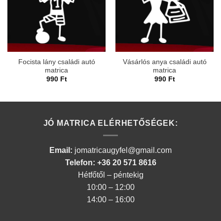
Focista lány családi autó
Vásárlós anya családi autó
matrica
matrica
990
Ft
990
Ft
JÓ MATRICA ELÉRHETŐSÉGEK:
Email:
jomatricaugyfel@gmail.com
Telefon: +36 20 571 8616
Hétfőtől – péntekig
10:00 – 12:00
14:00 – 16:00