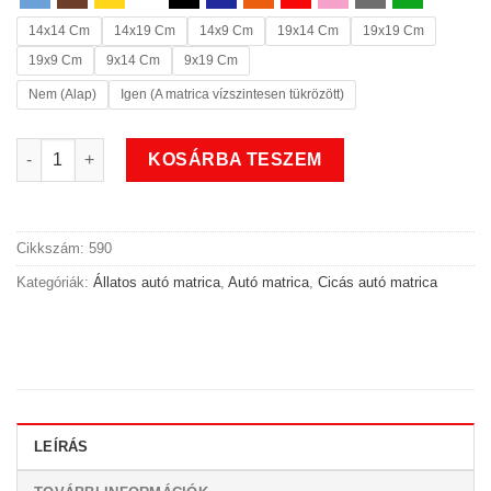
14x14 Cm
14x19 Cm
14x9 Cm
19x14 Cm
19x19 Cm
19x9 Cm
9x14 Cm
9x19 Cm
Nem (Alap)
Igen (A matrica vízszintesen tükrözött)
Cuki cicás állatos autó matrica mennyiség
KOSÁRBA TESZEM
Cikkszám:
590
Kategóriák:
Állatos autó matrica
,
Autó matrica
,
Cicás autó matrica
LEÍRÁS