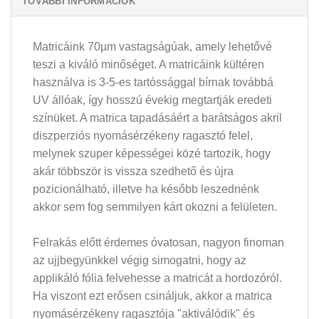
TOVÁBBI INFORMÁCIÓK
Matricáink 70µm vastagságúak, amely lehetővé
teszi a kiváló minőséget. A matricáink kültéren
használva is 3-5-es tartóssággal bírnak továbbá
UV állóak, így hosszú évekig megtartják eredeti
színüket. A matrica tapadásáért a barátságos akril
diszperziós nyomásérzékeny ragasztó felel,
melynek szuper képességei közé tartozik, hogy
akár többször is vissza szedhető és újra
pozicionálható, illetve ha később leszednénk
akkor sem fog semmilyen kárt okozni a felületen.
Felrakás előtt érdemes óvatosan, nagyon finoman
az ujjbegyünkkel végig simogatni, hogy az
applikáló fólia felvehesse a matricát a hordozóról.
Ha viszont ezt erősen csináljuk, akkor a matrica
nyomásérzékeny ragasztója "aktiválódik" és