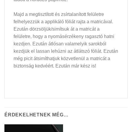
Majd a megtisztított és zsírtalanított felületre
felhelyezzük a applikáló fóliát rajta a matricával.
Ezután dörzsöljük/simítsuk át a matricát a
felületre, hogy a nyomásérzékeny ragasztó hatni
kezdjen. Ezután átlósan valamelyik sarokból
kezdjük el lassan lehúzni az átlátszó fóliát. Ezután
még picit átsimíthatjuk közvetlenül a matricát a
biztonság kedvéért. Ezután már kész is!
ÉRDEKELHETNEK MÉG…