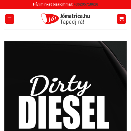
Skip
Hívj minket bizalommal:
+36205718616
to
content