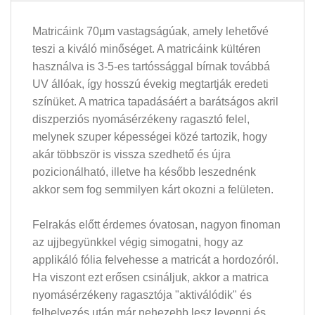
Matricáink 70µm vastagságúak, amely lehetővé
teszi a kiváló minőséget. A matricáink kültéren
használva is 3-5-es tartóssággal bírnak továbbá
UV állóak, így hosszú évekig megtartják eredeti
színüket. A matrica tapadásáért a barátságos akril
diszperziós nyomásérzékeny ragasztó felel,
melynek szuper képességei közé tartozik, hogy
akár többször is vissza szedhető és újra
pozicionálható, illetve ha később leszednénk
akkor sem fog semmilyen kárt okozni a felületen.
Felrakás előtt érdemes óvatosan, nagyon finoman
az ujjbegyünkkel végig simogatni, hogy az
applikáló fólia felvehesse a matricát a hordozóról.
Ha viszont ezt erősen csináljuk, akkor a matrica
nyomásérzékeny ragasztója "aktiválódik" és
felhelyezés után már nehezebb lesz levenni és