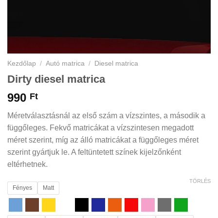
Kezdőlap
/
Autó matrica
/
Diesel matrica
Dirty diesel matrica
990
Ft
Méretválasztásnál az első szám a vízszintes, a második a
függőleges. Fekvő matricákat a vízszintesen megadott
méret szerint, míg az álló matricákat a függőleges méret
szerint gyártjuk le. A feltüntetett színek kijelzőnként
eltérhetnek.
TÖRLÉS
Fényes
Matt