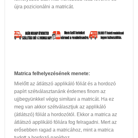
újra pozicionálni a matricát.
Matrica felhelyezésének menete:
Mielőtt az átlátszó applikáló fóliát és a hordozó
papírt szétválasztanánk érdemes finom az
ujjbegyünkkel végig simítani a matricát. Ha ez
meg van akkor szétválasztjuk az applikáló
(átlátszó) fóliát a hordozótól. Ekkor a matrica az
átlátszó applikáló fóliára fog felragadni. Mert az
erősebben ragad a matricához, mint a matrica
tudott a hordozó papírhoz.