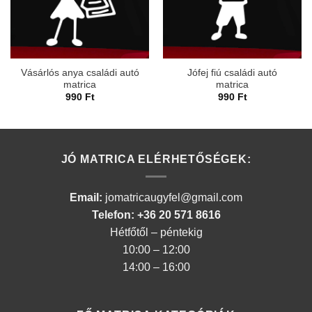
Vásárlós anya családi autó
Jófej fiú családi autó
matrica
matrica
990
Ft
990
Ft
JÓ MATRICA ELÉRHETŐSÉGEK:
Email:
jomatricaugyfel@gmail.com
Telefon: +36 20 571 8616
Hétfőtől – péntekig
10:00 – 12:00
14:00 – 16:00