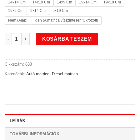
14x14 Cm
14x19 Cm
14x9 Cm
19x14 Cm
19x19 Cm
19x9 Cm
9x14 Cm
9x19 Cm
Nem (Alap)
Igen (A matrica vízszintesen tükrözött)
Dirty diesel matrica mennyiség
KOSÁRBA TESZEM
Cikkszám:
633
Kategóriák:
Autó matrica
,
Diesel matrica
LEÍRÁS
TOVÁBBI INFORMÁCIÓK