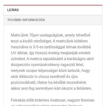
LEÍRÁS
TOVÁBBI INFORMÁCIÓK
Matricáink 70µm vastagságúak, amely lehetővé
teszi a kiváló minőséget. A matricáink kültéren
használva is 3-5-es tartóssággal bírnak továbbá
UV állóak, így hosszú évekig megtartják eredeti
színüket. A matrica tapadásáért a barátságos akril
diszperziós nyomásérzékeny ragasztó felel,
melynek szuper képességei közé tartozik, hogy
akár többször is vissza szedhető és újra
pozicionálható, illetve ha később leszednénk
akkor sem fog semmilyen kárt okozni a felületen.
Felrakás előtt érdemes óvatosan, nagyon finoman