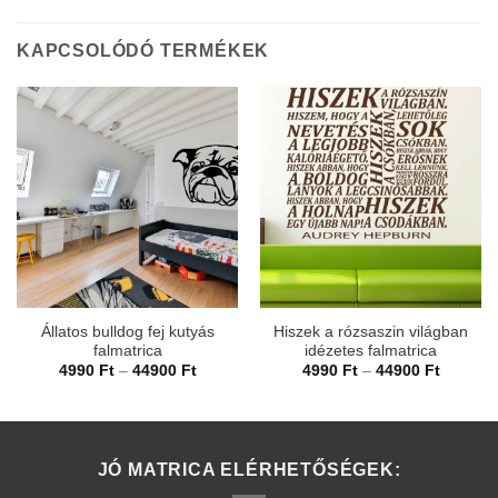
KAPCSOLÓDÓ TERMÉKEK
Állatos bulldog fej kutyás
Hiszek a rózsaszin világban
falmatrica
idézetes falmatrica
Ártartomány:
Ártarto
4990
Ft
–
44900
Ft
4990
Ft
–
44900
Ft
4990 Ft
4990 Ft
-
-
44900 Ft
44900 F
JÓ MATRICA ELÉRHETŐSÉGEK: