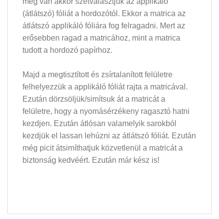
meg van akkor szétválasztjuk az applikáló
(átlátszó) fóliát a hordozótól. Ekkor a matrica az
átlátszó applikáló fóliára fog felragadni. Mert az
erősebben ragad a matricához, mint a matrica
tudott a hordozó papírhoz.
Majd a megtisztított és zsírtalanított felületre
felhelyezzük a applikáló fóliát rajta a matricával.
Ezután dörzsöljük/simítsuk át a matricát a
felületre, hogy a nyomásérzékeny ragasztó hatni
kezdjen. Ezután átlósan valamelyik sarokból
kezdjük el lassan lehúzni az átlátszó fóliát. Ezután
még picit átsimíthatjuk közvetlenül a matricát a
biztonság kedvéért. Ezután már kész is!