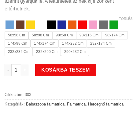
szerint gyártjuk le. A feltüntetett színek kijelzőnként
eltérhetnek.
TÖRLÉS
58x58 Cm
58x98 Cm
98x58 Cm
98x116 Cm
98x174 Cm
174x98 Cm
174x174 Cm
174x232 Cm
232x174 Cm
232x232 Cm
232x290 Cm
290x232 Cm
Hercegnő feliratos babaszoba falmatrica 10 mennyiség
KOSÁRBA TESZEM
Cikkszám:
303
Kategóriák:
Babaszoba falmatrica
,
Falmatrica
,
Hercegnő falmatrica