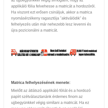
az ujjbegyünkkel végig simogatni, hogy az
applikáló fólia felvehesse a matricát a hordozóról.
Ha viszont ezt erősen csináljuk, akkor a matrica
nyomásérzékeny ragasztója "aktiválódik" és
felhelyezés után már nehezebb lesz levenni és
újra pozicionálni a matricát.
Matrica felhelyezésének menete:
Mielőtt az átlátszó applikáló fóliát és a hordozó
papírt szétválasztanánk érdemes finom az
ujjbegyünkkel végig simítani a matricát. Ha ez