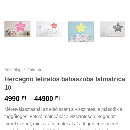
Kezdőlap
/
Falmatrica
Hercegnő feliratos babaszoba falmatrica
10
Ártartomány:
4990
–
44900
Ft
Ft
4990 Ft
Méretválasztásnál az első szám a vízszintes, a második a
-
függőleges. Fekvő matricákat a vízszintesen megadott
44900 Ft
méret szerint, míg az álló matricákat a függőleges méret