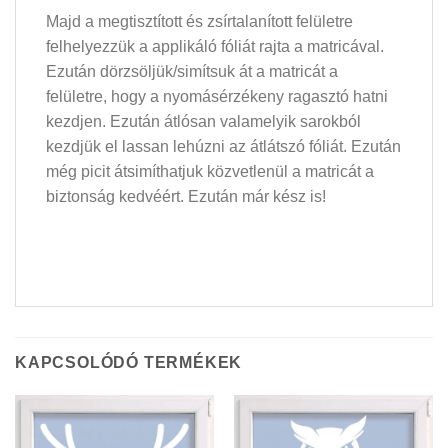
Majd a megtisztított és zsírtalanított felületre
felhelyezzük a applikáló fóliát rajta a matricával.
Ezután dörzsöljük/simítsuk át a matricát a
felületre, hogy a nyomásérzékeny ragasztó hatni
kezdjen. Ezután átlósan valamelyik sarokból
kezdjük el lassan lehúzni az átlátszó fóliát. Ezután
még picit átsimíthatjuk közvetlenül a matricát a
biztonság kedvéért. Ezután már kész is!
KAPCSOLÓDÓ TERMÉKEK