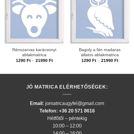
Rénszarvas karácsonyi
Bagoly a fán madaras
ablakmatrica
állatos ablakmatrica
Ártartomány:
Ártarto
1290
Ft
–
21990
Ft
1290
Ft
–
21990
Ft
1290 Ft
1290 Ft
-
-
21990 Ft
21990 F
JÓ MATRICA ELÉRHETŐSÉGEK:
Email:
jomatricaugyfel@gmail.com
Telefon: +36 20 571 8616
Hétfőtől – péntekig
10:00 – 12:00
14:00 – 16:00