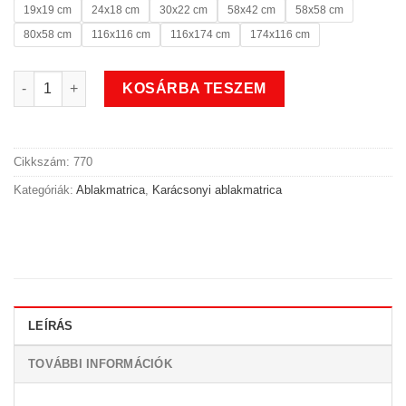
19x19 cm
24x18 cm
30x22 cm
58x42 cm
58x58 cm
80x58 cm
116x116 cm
116x174 cm
174x116 cm
Ház a hógömbben karácsonyi ablakmatrica 2 mennyiség
KOSÁRBA TESZEM
Cikkszám:
770
Kategóriák:
Ablakmatrica
,
Karácsonyi ablakmatrica
LEÍRÁS
TOVÁBBI INFORMÁCIÓK