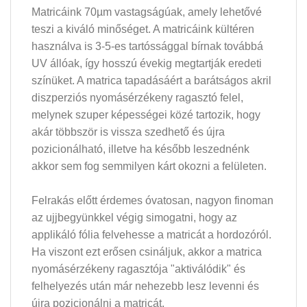
Matricáink 70µm vastagságúak, amely lehetővé
teszi a kiváló minőséget. A matricáink kültéren
használva is 3-5-es tartóssággal bírnak továbbá
UV állóak, így hosszú évekig megtartják eredeti
színüket. A matrica tapadásáért a barátságos akril
diszperziós nyomásérzékeny ragasztó felel,
melynek szuper képességei közé tartozik, hogy
akár többször is vissza szedhető és újra
pozicionálható, illetve ha később leszednénk
akkor sem fog semmilyen kárt okozni a felületen.
Felrakás előtt érdemes óvatosan, nagyon finoman
az ujjbegyünkkel végig simogatni, hogy az
applikáló fólia felvehesse a matricát a hordozóról.
Ha viszont ezt erősen csináljuk, akkor a matrica
nyomásérzékeny ragasztója "aktiválódik" és
felhelyezés után már nehezebb lesz levenni és
újra pozicionálni a matricát.