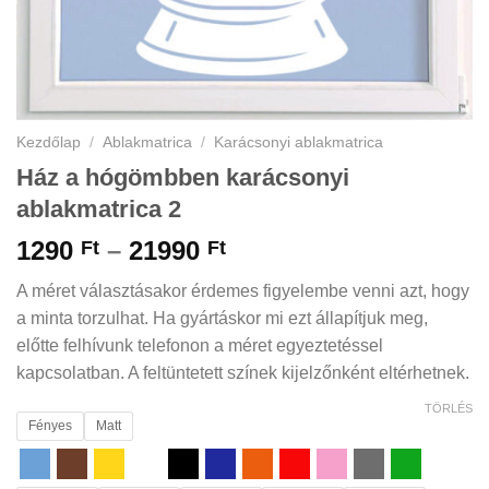
Kezdőlap
/
Ablakmatrica
/
Karácsonyi ablakmatrica
Ház a hógömbben karácsonyi
ablakmatrica 2
Ártartomány:
1290
–
21990
Ft
Ft
1290 Ft
A méret választásakor érdemes figyelembe venni azt, hogy
-
a minta torzulhat. Ha gyártáskor mi ezt állapítjuk meg,
21990 Ft
előtte felhívunk telefonon a méret egyeztetéssel
kapcsolatban. A feltüntetett színek kijelzőnként eltérhetnek.
TÖRLÉS
Fényes
Matt