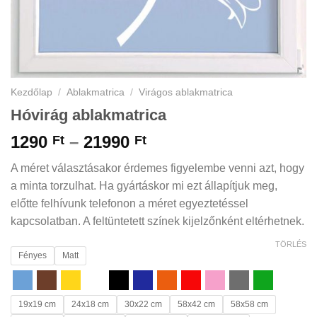
Kezdőlap
/
Ablakmatrica
/
Virágos ablakmatrica
Hóvirág ablakmatrica
Ártartomány:
1290
–
21990
Ft
Ft
1290 Ft
A méret választásakor érdemes figyelembe venni azt, hogy
-
a minta torzulhat. Ha gyártáskor mi ezt állapítjuk meg,
21990 Ft
előtte felhívunk telefonon a méret egyeztetéssel
kapcsolatban. A feltüntetett színek kijelzőnként eltérhetnek.
TÖRLÉS
Fényes
Matt
19x19 cm
24x18 cm
30x22 cm
58x42 cm
58x58 cm