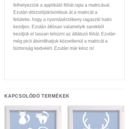
felhelyezzük a applikáló fóliát rajta a matricával.
Ezután dörzsöljük/simítsuk át a matricát a
felületre, hogy a nyomásérzékeny ragasztó hatni
kezdjen. Ezután átlósan valamelyik sarokból
kezdjük el lassan lehúzni az átlátszó fóliát. Ezután
még picit átsimíthatjuk közvetlenül a matricát a
biztonság kedvéért. Ezután már kész is!
KAPCSOLÓDÓ TERMÉKEK