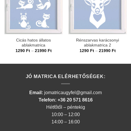
Cicás hatos állatos
Rénszarvas karácsonyi
ablakmatrica
ablakmatrica 2
Ártartomány:
Ártarto
1290
Ft
–
21990
Ft
1290
Ft
–
21990
Ft
1290 Ft
1290 Ft
-
-
21990 Ft
21990 F
JÓ MATRICA ELÉRHETŐSÉGEK:
Email:
jomatricaugyfel@gmail.com
Telefon: +36 20 571 8616
Hétfőtől – péntekig
10:00 – 12:00
14:00 – 16:00