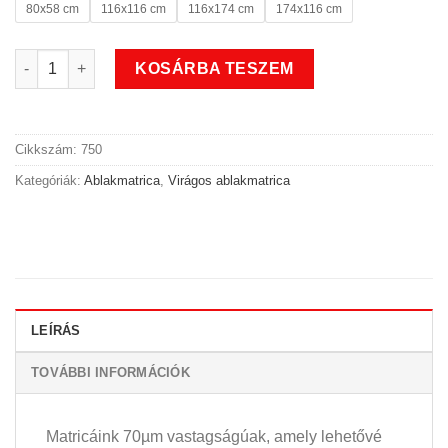
80x58 cm
116x116 cm
116x174 cm
174x116 cm
Hóvirág ablakmatrica mennyiség
KOSÁRBA TESZEM
Cikkszám:
750
Kategóriák:
Ablakmatrica
,
Virágos ablakmatrica
LEÍRÁS
TOVÁBBI INFORMÁCIÓK
Matricáink 70µm vastagságúak, amely lehetővé