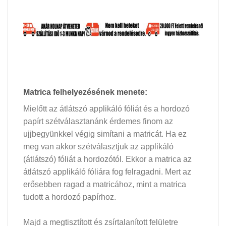
Matrica felhelyezésének menete:
Mielőtt az átlátszó applikáló fóliát és a hordozó
papírt szétválasztanánk érdemes finom az
ujjbegyünkkel végig simítani a matricát. Ha ez
meg van akkor szétválasztjuk az applikáló
(átlátszó) fóliát a hordozótól. Ekkor a matrica az
átlátszó applikáló fóliára fog felragadni. Mert az
erősebben ragad a matricához, mint a matrica
tudott a hordozó papírhoz.
Majd a megtisztított és zsírtalanított felületre