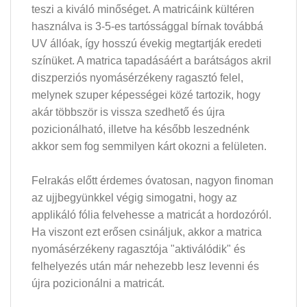
teszi a kiváló minőséget. A matricáink kültéren
használva is 3-5-es tartóssággal bírnak továbbá
UV állóak, így hosszú évekig megtartják eredeti
színüket. A matrica tapadásáért a barátságos akril
diszperziós nyomásérzékeny ragasztó felel,
melynek szuper képességei közé tartozik, hogy
akár többször is vissza szedhető és újra
pozicionálható, illetve ha később leszednénk
akkor sem fog semmilyen kárt okozni a felületen.
Felrakás előtt érdemes óvatosan, nagyon finoman
az ujjbegyünkkel végig simogatni, hogy az
applikáló fólia felvehesse a matricát a hordozóról.
Ha viszont ezt erősen csináljuk, akkor a matrica
nyomásérzékeny ragasztója "aktiválódik" és
felhelyezés után már nehezebb lesz levenni és
újra pozicionálni a matricát.