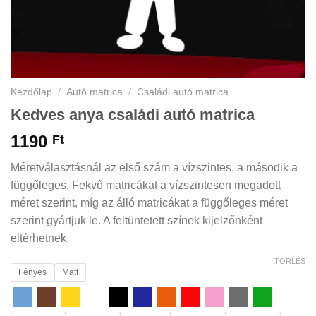
Kezdőlap
/
Autó matrica
/
Családi autó matrica
Kedves anya családi autó matrica
1190
Ft
Méretválasztásnál az első szám a vízszintes, a második a
függőleges. Fekvő matricákat a vízszintesen megadott
méret szerint, míg az álló matricákat a függőleges méret
szerint gyártjuk le. A feltüntetett színek kijelzőnként
eltérhetnek.
TÖRLÉS
Fényes
Matt