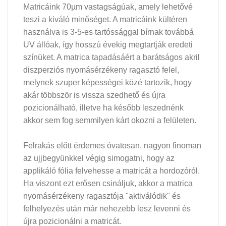
Matricáink 70µm vastagságúak, amely lehetővé
teszi a kiváló minőséget. A matricáink kültéren
használva is 3-5-es tartóssággal bírnak továbbá
UV állóak, így hosszú évekig megtartják eredeti
színüket. A matrica tapadásáért a barátságos akril
diszperziós nyomásérzékeny ragasztó felel,
melynek szuper képességei közé tartozik, hogy
akár többször is vissza szedhető és újra
pozicionálható, illetve ha később leszednénk
akkor sem fog semmilyen kárt okozni a felületen.
Felrakás előtt érdemes óvatosan, nagyon finoman
az ujjbegyünkkel végig simogatni, hogy az
applikáló fólia felvehesse a matricát a hordozóról.
Ha viszont ezt erősen csináljuk, akkor a matrica
nyomásérzékeny ragasztója "aktiválódik" és
felhelyezés után már nehezebb lesz levenni és
újra pozicionálni a matricát.