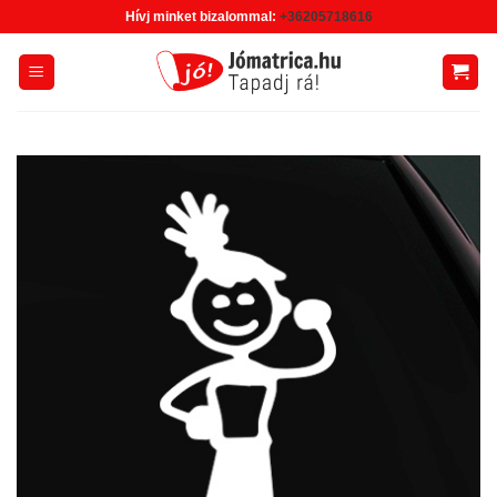
Skip
Hívj minket bizalommal:
+36205718616
to
content