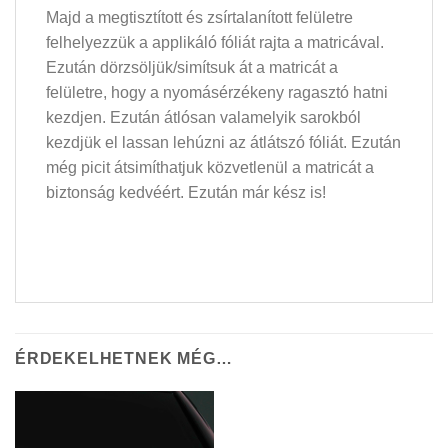
Majd a megtisztított és zsírtalanított felületre
felhelyezzük a applikáló fóliát rajta a matricával.
Ezután dörzsöljük/simítsuk át a matricát a
felületre, hogy a nyomásérzékeny ragasztó hatni
kezdjen. Ezután átlósan valamelyik sarokból
kezdjük el lassan lehúzni az átlátszó fóliát. Ezután
még picit átsimíthatjuk közvetlenül a matricát a
biztonság kedvéért. Ezután már kész is!
ÉRDEKELHETNEK MÉG…