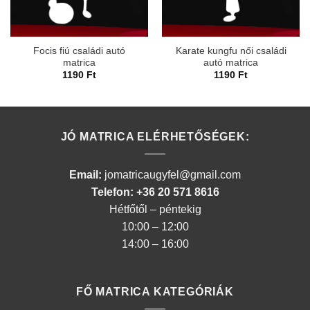
Focis fiú családi autó
Karate kungfu női családi
matrica
autó matrica
1190
Ft
1190
Ft
JÓ MATRICA ELÉRHETŐSÉGEK:
Email:
jomatricaugyfel@gmail.com
Telefon: +36 20 571 8616
Hétfőtől – péntekig
10:00 – 12:00
14:00 – 16:00
FŐ MATRICA KATEGÓRIÁK