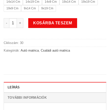
14x14 Cm
14x19 Cm
14x9 Cm
19x14 Cm
19x19 Cm
19x9 Cm
9x14 Cm
9x19 Cm
Kedves anya családi autó matrica mennyiség
KOSÁRBA TESZEM
Cikkszám:
30
Kategóriák:
Autó matrica
,
Családi autó matrica
LEÍRÁS
TOVÁBBI INFORMÁCIÓK