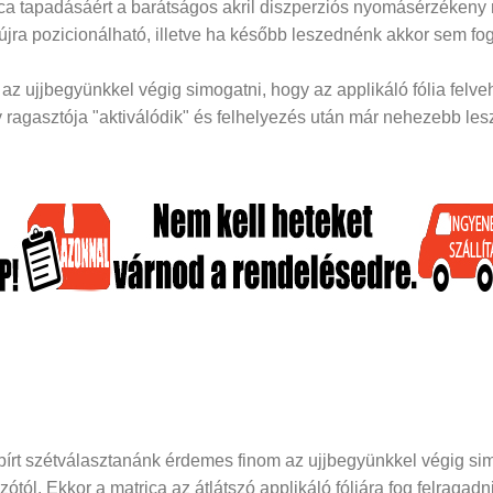
rica tapadásáért a barátságos akril diszperziós nyomásérzékeny
 újra pozicionálható, illetve ha később leszednénk akkor sem fog
z ujjbegyünkkel végig simogatni, hogy az applikáló fólia felveh
ragasztója "aktiválódik" és felhelyezés után már nehezebb lesz 
papírt szétválasztanánk érdemes finom az ujjbegyünkkel végig si
dozótól. Ekkor a matrica az átlátszó applikáló fóliára fog felraga