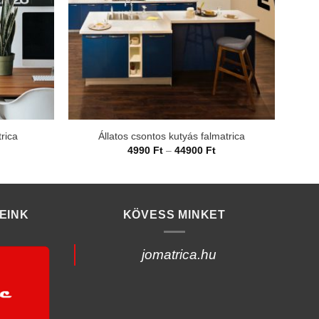
trica
Állatos csontos kutyás falmatrica
rtartomány:
Ártartomány:
4990
Ft
–
44900
Ft
990 Ft
4990 Ft
-
4900 Ft
44900 Ft
EINK
KÖVESS MINKET
jomatrica.hu