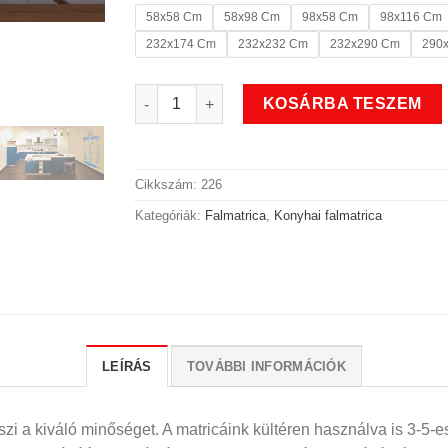
58x58 Cm
58x98 Cm
98x58 Cm
98x116 Cm
232x174 Cm
232x232 Cm
232x290 Cm
290
Konyhai matek falmatrica mennyiség
KOSÁRBA TESZEM
Cikkszám:
226
Kategóriák:
Falmatrica
,
Konyhai falmatrica
LEÍRÁS
TOVÁBBI INFORMÁCIÓK
i a kiváló minőséget. A matricáink kültéren használva is 3-5-es