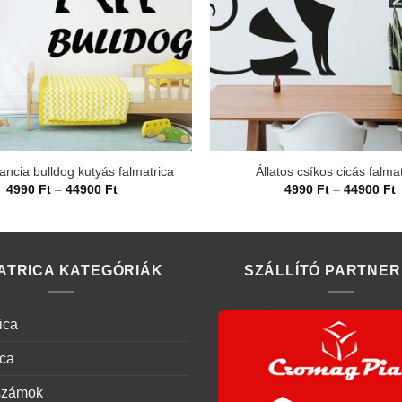
rancia bulldog kutyás falmatrica
Állatos csíkos cicás falma
Ártartomány:
Á
4990
Ft
–
44900
Ft
4990
Ft
–
44900
Ft
4990 Ft
4
-
-
44900 Ft
4
ATRICA KATEGÓRIÁK
SZÁLLÍTÓ PARTNER
ica
ica
számok