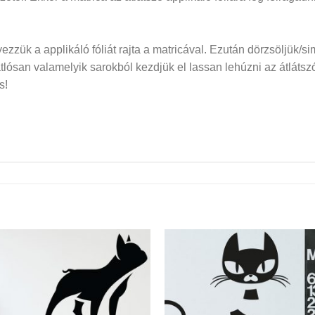
elyezzük a applikáló fóliát rajta a matricával. Ezután dörzsöljük/si
san valamelyik sarokból kezdjük el lassan lehúzni az átlátszó f
s!