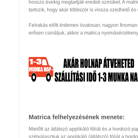
hosszú évekig megtartják eredeti színüket. A mat
tartozik, hogy akár többször is vissza szedhető és
Felrakás előtt érdemes óvatosan, nagyon finoman a
erősen csináljuk, akkor a matrica nyomásérzékeny 
Matrica felhelyezésének menete:
Mielőtt az átlátszó applikáló fóliát és a hordozó 
szétválasztjuk az applikáló (átlátszó) fóliát a hor