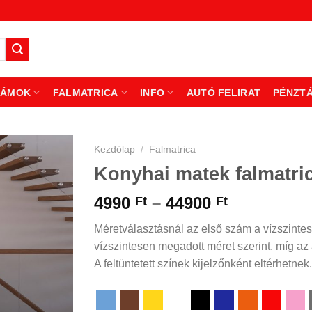
ZÁMOK
FALMATRICA
INFO
AUTÓ FELIRAT
PÉNZT
Kezdőlap
/
Falmatrica
Konyhai matek falmatri
Ártartomá
4990
–
44900
Ft
Ft
4990 Ft
Méretválasztásnál az első szám a vízszintes
-
vízszintesen megadott méret szerint, míg az á
44900 Ft
A feltüntetett színek kijelzőnként eltérhetnek.