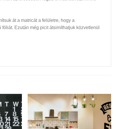
mítsuk át a matricát a felületre, hogy a
óliát. Ezután még picit átsimíthatjuk közvetlenül