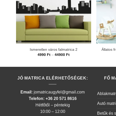
Ismeretlen város falmatrica 2
Állatos f
Ártartomány:
4990
Ft
–
44900
Ft
4990 Ft
-
44900 Ft
JÓ MATRICA ELÉRHETŐSÉGEK:
FŐ M
Email:
jomatricaugyfel@gmail.com
Ablakmatr
Telefon: +36 20 571 8616
Autó matr
Hétfőtől – péntekig
10:00 – 12:00
Betűk és 