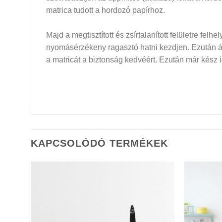
matrica tudott a hordozó papírhoz.
Majd a megtisztított és zsírtalanított felületre felh
nyomásérzékeny ragasztó hatni kezdjen. Ezután átló
a matricát a biztonság kedvéért. Ezután már kész i
KAPCSOLÓDÓ TERMÉKEK