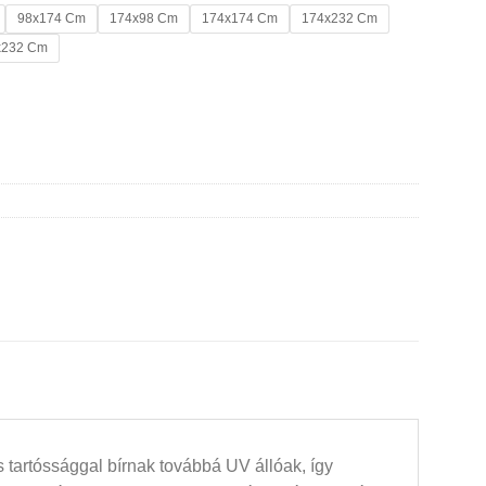
98x174 Cm
174x98 Cm
174x174 Cm
174x232 Cm
x232 Cm
 tartóssággal bírnak továbbá UV állóak, így