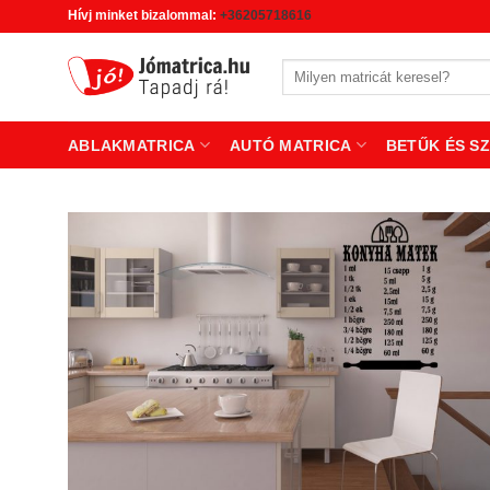
Skip
Hívj minket bizalommal:
+36205718616
to
content
Keresés
a
következőre:
ABLAKMATRICA
AUTÓ MATRICA
BETŰK ÉS S