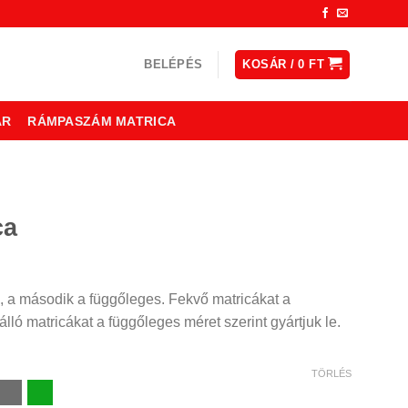
BELÉPÉS
KOSÁR /
0
FT
ÁR
RÁMPASZÁM MATRICA
ca
ny:
, a második a függőleges. Fekvő matricákat a
lló matricákat a függőleges méret szerint gyártjuk le.
TÖRLÉS