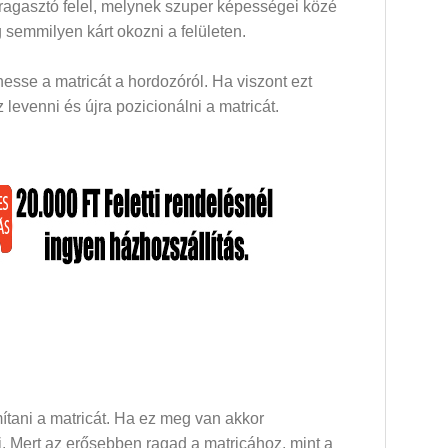
 ragasztó felel, melynek szuper képességei közé
 semmilyen kárt okozni a felületen.
esse a matricát a hordozóról. Ha viszont ezt
levenni és újra pozicionálni a matricát.
mítani a matricát. Ha ez meg van akkor
dni. Mert az erősebben ragad a matricához, mint a