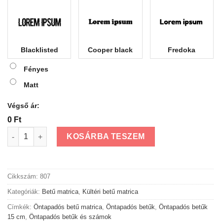
Blacklisted
Cooper black
Fredoka
Fényes
Matt
Végső ár:
0 Ft
Öntapadós kültéri betű matrica 15 cm mennyiség
KOSÁRBA TESZEM
Cikkszám:
807
Kategóriák:
Betű matrica
,
Kültéri betű matrica
Címkék:
Öntapadós betű matrica
,
Öntapadós betűk
,
Öntapadós betűk
15 cm
,
Öntapadós betűk és számok