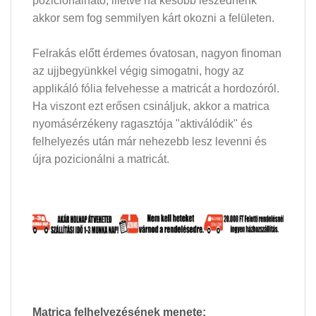
pozicionálható, illetve ha később leszednénk
akkor sem fog semmilyen kárt okozni a felületen.
Felrakás előtt érdemes óvatosan, nagyon finoman
az ujjbegyünkkel végig simogatni, hogy az
applikáló fólia felvehesse a matricát a hordozóról.
Ha viszont ezt erősen csináljuk, akkor a matrica
nyomásérzékeny ragasztója "aktiválódik" és
felhelyezés után már nehezebb lesz levenni és
újra pozicionálni a matricát.
Matrica felhelyezésének menete: