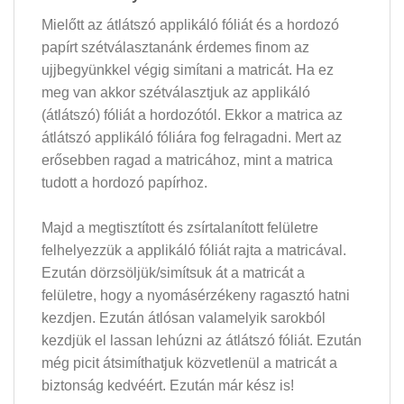
Mielőtt az átlátszó applikáló fóliát és a hordozó
papírt szétválasztanánk érdemes finom az
ujjbegyünkkel végig simítani a matricát. Ha ez
meg van akkor szétválasztjuk az applikáló
(átlátszó) fóliát a hordozótól. Ekkor a matrica az
átlátszó applikáló fóliára fog felragadni. Mert az
erősebben ragad a matricához, mint a matrica
tudott a hordozó papírhoz.
Majd a megtisztított és zsírtalanított felületre
felhelyezzük a applikáló fóliát rajta a matricával.
Ezután dörzsöljük/simítsuk át a matricát a
felületre, hogy a nyomásérzékeny ragasztó hatni
kezdjen. Ezután átlósan valamelyik sarokból
kezdjük el lassan lehúzni az átlátszó fóliát. Ezután
még picit átsimíthatjuk közvetlenül a matricát a
biztonság kedvéért. Ezután már kész is!