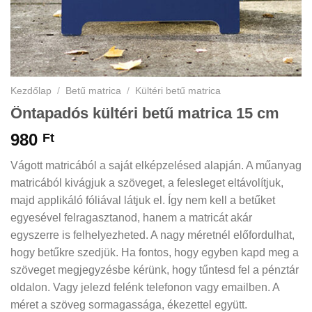
Kezdőlap
/
Betű matrica
/
Kültéri betű matrica
Öntapadós kültéri betű matrica 15 cm
980
Ft
Vágott matricából a saját elképzelésed alapján. A műanyag
matricából kivágjuk a szöveget, a felesleget eltávolítjuk,
majd applikáló fóliával látjuk el. Így nem kell a betűket
egyesével felragasztanod, hanem a matricát akár
egyszerre is felhelyezheted. A nagy méretnél előfordulhat,
hogy betűkre szedjük. Ha fontos, hogy egyben kapd meg a
szöveget megjegyzésbe kérünk, hogy tűntesd fel a pénztár
oldalon. Vagy jelezd felénk telefonon vagy emailben. A
méret a szöveg sormagassága, ékezettel együtt.