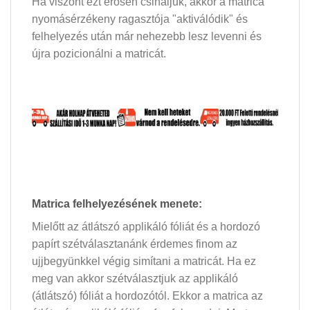
Ha viszont ezt erősen csináljuk, akkor a matrica
nyomásérzékeny ragasztója "aktiválódik" és
felhelyezés után már nehezebb lesz levenni és
újra pozicionálni a matricát.
Matrica felhelyezésének menete:
Mielőtt az átlátszó applikáló fóliát és a hordozó
papírt szétválasztanánk érdemes finom az
ujjbegyünkkel végig simítani a matricát. Ha ez
meg van akkor szétválasztjuk az applikáló
(átlátszó) fóliát a hordozótól. Ekkor a matrica az