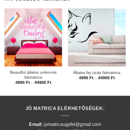
Beautiful állatos unikornis
Állatos fej cicás falmatrica
falmatrica
Ártarto
4990
Ft
–
44900
Ft
4990 Ft
Ártartomány:
4990
Ft
–
44900
Ft
-
4990 Ft
44900 F
-
44900 Ft
JÓ MATRICA ELÉRHETŐSÉGEK:
Email:
jomatricaugyfel@gmail.com