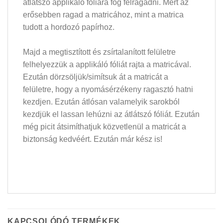
átlátszó applikáló fóliára fog felragadni. Mert az
erősebben ragad a matricához, mint a matrica
tudott a hordozó papírhoz.
Majd a megtisztított és zsírtalanított felületre
felhelyezzük a applikáló fóliát rajta a matricával.
Ezután dörzsöljük/simítsuk át a matricát a
felületre, hogy a nyomásérzékeny ragasztó hatni
kezdjen. Ezután átlósan valamelyik sarokból
kezdjük el lassan lehúzni az átlátszó fóliát. Ezután
még picit átsimíthatjuk közvetlenül a matricát a
biztonság kedvéért. Ezután már kész is!
KAPCSOLÓDÓ TERMÉKEK