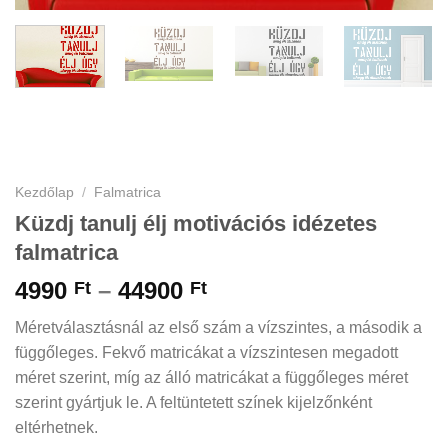
Kezdőlap
/
Falmatrica
Küzdj tanulj élj motivációs idézetes
falmatrica
Ártartomány:
4990
–
44900
Ft
Ft
4990 Ft
Méretválasztásnál az első szám a vízszintes, a második a
-
függőleges. Fekvő matricákat a vízszintesen megadott
44900 Ft
méret szerint, míg az álló matricákat a függőleges méret
szerint gyártjuk le. A feltüntetett színek kijelzőnként
eltérhetnek.