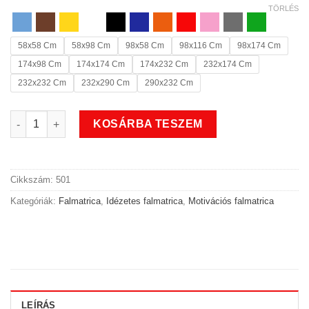
TÖRLÉS
58x58 Cm
58x98 Cm
98x58 Cm
98x116 Cm
98x174 Cm
174x98 Cm
174x174 Cm
174x232 Cm
232x174 Cm
232x232 Cm
232x290 Cm
290x232 Cm
Küzdj tanulj élj motivációs idézetes falmatrica mennyiség
KOSÁRBA TESZEM
Cikkszám:
501
Kategóriák:
Falmatrica
,
Idézetes falmatrica
,
Motivációs falmatrica
LEÍRÁS