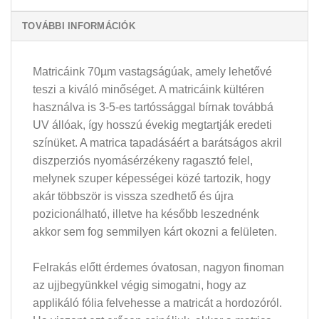
TOVÁBBI INFORMÁCIÓK
Matricáink 70µm vastagságúak, amely lehetővé
teszi a kiváló minőséget. A matricáink kültéren
használva is 3-5-es tartóssággal bírnak továbbá
UV állóak, így hosszú évekig megtartják eredeti
színüket. A matrica tapadásáért a barátságos akril
diszperziós nyomásérzékeny ragasztó felel,
melynek szuper képességei közé tartozik, hogy
akár többször is vissza szedhető és újra
pozicionálható, illetve ha később leszednénk
akkor sem fog semmilyen kárt okozni a felületen.
Felrakás előtt érdemes óvatosan, nagyon finoman
az ujjbegyünkkel végig simogatni, hogy az
applikáló fólia felvehesse a matricát a hordozóról.