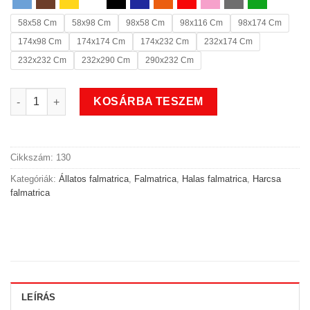
58x58 Cm
58x98 Cm
98x58 Cm
98x116 Cm
98x174 Cm
174x98 Cm
174x174 Cm
174x232 Cm
232x174 Cm
232x232 Cm
232x290 Cm
290x232 Cm
Legnagyobb halas harcsa falmatrica mennyiség
KOSÁRBA TESZEM
Cikkszám:
130
Kategóriák:
Állatos falmatrica
,
Falmatrica
,
Halas falmatrica
,
Harcsa
falmatrica
LEÍRÁS