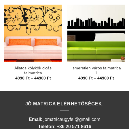
Állatos kölykök cicás
Ismeretlen város falmatrica
falmatrica
1
Ártartomány:
Ártarto
4990
Ft
–
44900
Ft
4990
Ft
–
44900
Ft
4990 Ft
4990 Ft
-
-
44900 Ft
44900 F
JÓ MATRICA ELÉRHETŐSÉGEK:
Email:
jomatricaugyfel@gmail.com
Telefon: +36 20 571 8616