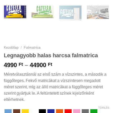
Kezdőlap
/
Falmatrica
Legnagyobb halas harcsa falmatrica
Ártartomány:
4990
–
44900
Ft
Ft
4990 Ft
Méretválasztásnál az első szám a vízszintes, a második a
-
függőleges. Fekvő matricákat a vízszintesen megadott
44900 Ft
méret szerint, míg az álló matricákat a függőleges méret
szerint gyártjuk le. A feltüntetett színek kijelzőnként
eltérhetnek.
TÖRLÉS