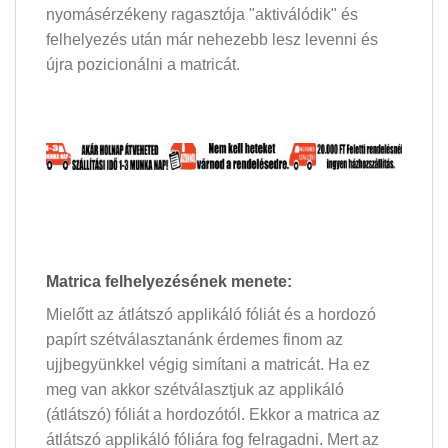
nyomásérzékeny ragasztója "aktiválódik" és
felhelyezés után már nehezebb lesz levenni és
újra pozicionálni a matricát.
Matrica felhelyezésének menete:
Mielőtt az átlátszó applikáló fóliát és a hordozó
papírt szétválasztanánk érdemes finom az
ujjbegyünkkel végig simítani a matricát. Ha ez
meg van akkor szétválasztjuk az applikáló
(átlátszó) fóliát a hordozótól. Ekkor a matrica az
átlátszó applikáló fóliára fog felragadni. Mert az