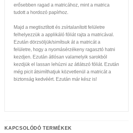
erősebben ragad a matricához, mint a matrica
tudott a hordozó papírhoz.
Majd a megtisztított és zsírtalanított felületre
felhelyezzük a applikáló fóliát rajta a matricával.
Ezután dörzsöljük/simítsuk át a matricát a
felületre, hogy a nyomásérzékeny ragasztó hatni
kezdjen. Ezután átlósan valamelyik sarokból
kezdjük el lassan lehúzni az átlátszó fóliát. Ezután
még picit átsimíthatjuk közvetlenül a matricát a
biztonság kedvéért. Ezután már kész is!
KAPCSOLÓDÓ TERMÉKEK