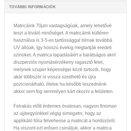
TOVÁBBI INFORMÁCIÓK
Matricáink 70µm vastagságúak, amely lehetővé
teszi a kiváló minőséget. A matricáink kültéren
használva is 3-5-es tartóssággal bírnak továbbá
UV állóak, így hosszú évekig megtartják eredeti
színüket. A matrica tapadásáért a barátságos akril
diszperziós nyomásérzékeny ragasztó felel,
melynek szuper képességei közé tartozik, hogy
akár többször is vissza szedhető és újra
pozicionálható, illetve ha később leszednénk
akkor sem fog semmilyen kárt okozni a felületen.
Felrakás előtt érdemes óvatosan, nagyon finoman
az ujjbegyünkkel végig simogatni, hogy az
applikáló fólia felvehesse a matricát a hordozóról.
Ha viszont ezt erősen csináljuk, akkor a matrica