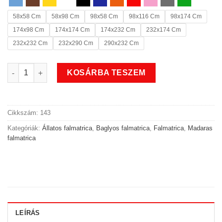
58x58 Cm
58x98 Cm
98x58 Cm
98x116 Cm
98x174 Cm
174x98 Cm
174x174 Cm
174x232 Cm
232x174 Cm
232x232 Cm
232x290 Cm
290x232 Cm
Leszálló madaras bagoly falmatrica mennyiség
KOSÁRBA TESZEM
Cikkszám:
143
Kategóriák:
Állatos falmatrica
,
Baglyos falmatrica
,
Falmatrica
,
Madaras
falmatrica
LEÍRÁS