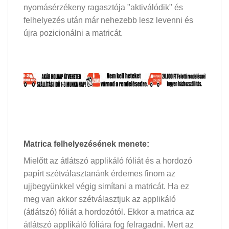
nyomásérzékeny ragasztója "aktiválódik" és
felhelyezés után már nehezebb lesz levenni és
újra pozicionálni a matricát.
Matrica felhelyezésének menete:
Mielőtt az átlátszó applikáló fóliát és a hordozó
papírt szétválasztanánk érdemes finom az
ujjbegyünkkel végig simítani a matricát. Ha ez
meg van akkor szétválasztjuk az applikáló
(átlátszó) fóliát a hordozótól. Ekkor a matrica az
átlátszó applikáló fóliára fog felragadni. Mert az