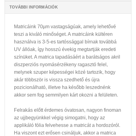
TOVÁBBI INFORMÁCIÓK
Matricáink 70µm vastagságúak, amely lehetővé
teszi a kiváló minőséget. A matricáink kültéren
használva is 3-5-es tartóssággal bírnak továbbá
UV állóak, így hosszú évekig megtartják eredeti
színüket. A matrica tapadásáért a barátságos akril
diszperziós nyomásérzékeny ragasztó felel,
melynek szuper képességei közé tartozik, hogy
akár többször is vissza szedhető és újra
pozicionálható, illetve ha később leszednénk
akkor sem fog semmilyen kárt okozni a felületen.
Felrakás előtt érdemes óvatosan, nagyon finoman
az ujjbegyünkkel végig simogatni, hogy az
applikáló fólia felvehesse a matricát a hordozóról.
Ha viszont ezt erősen csináljuk, akkor a matrica