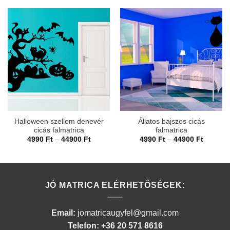
Halloween szellem denevér
Állatos bajszos cicás
cicás falmatrica
falmatrica
Ártartomány:
Ártarto
4990
Ft
–
44900
Ft
4990
Ft
–
44900
Ft
4990 Ft
4990 Ft
-
-
44900 Ft
44900 F
JÓ MATRICA ELÉRHETŐSÉGEK:
Email:
jomatricaugyfel@gmail.com
Telefon: +36 20 571 8616