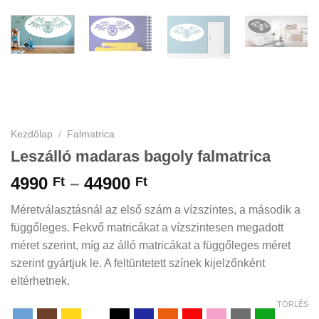
Kezdőlap
/
Falmatrica
Leszálló madaras bagoly falmatrica
Ártartomány:
4990
–
44900
Ft
Ft
4990 Ft
Méretválasztásnál az első szám a vízszintes, a második a
-
függőleges. Fekvő matricákat a vízszintesen megadott
44900 Ft
méret szerint, míg az álló matricákat a függőleges méret
szerint gyártjuk le. A feltüntetett színek kijelzőnként
eltérhetnek.
TÖRLÉS