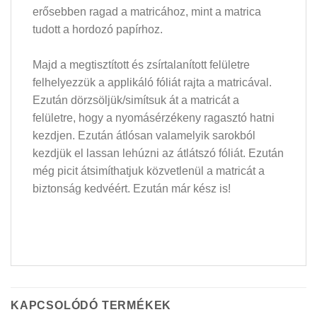
erősebben ragad a matricához, mint a matrica
tudott a hordozó papírhoz.
Majd a megtisztított és zsírtalanított felületre
felhelyezzük a applikáló fóliát rajta a matricával.
Ezután dörzsöljük/simítsuk át a matricát a
felületre, hogy a nyomásérzékeny ragasztó hatni
kezdjen. Ezután átlósan valamelyik sarokból
kezdjük el lassan lehúzni az átlátszó fóliát. Ezután
még picit átsimíthatjuk közvetlenül a matricát a
biztonság kedvéért. Ezután már kész is!
KAPCSOLÓDÓ TERMÉKEK