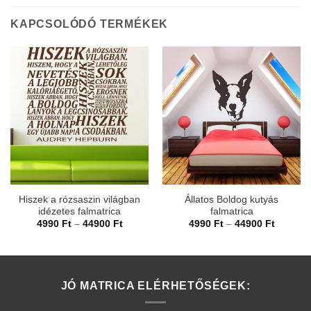
KAPCSOLÓDÓ TERMÉKEK
Hiszek a rózsaszin világban
Állatos Boldog kutyás
idézetes falmatrica
falmatrica
Ártartomány:
Ártarto
4990
Ft
–
44900
Ft
4990
Ft
–
44900
Ft
4990 Ft
4990 Ft
-
-
44900 Ft
44900 F
JÓ MATRICA ELÉRHETŐSÉGEK: