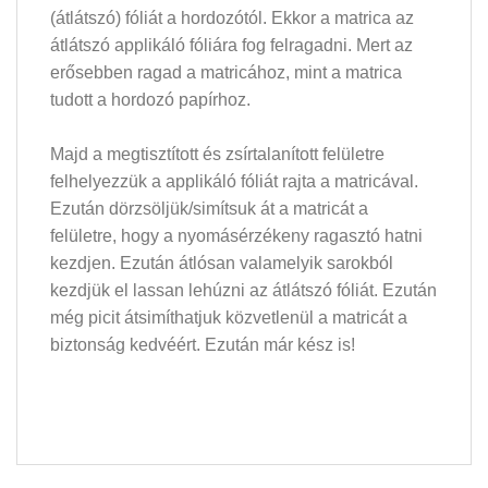
(átlátszó) fóliát a hordozótól. Ekkor a matrica az
átlátszó applikáló fóliára fog felragadni. Mert az
erősebben ragad a matricához, mint a matrica
tudott a hordozó papírhoz.
Majd a megtisztított és zsírtalanított felületre
felhelyezzük a applikáló fóliát rajta a matricával.
Ezután dörzsöljük/simítsuk át a matricát a
felületre, hogy a nyomásérzékeny ragasztó hatni
kezdjen. Ezután átlósan valamelyik sarokból
kezdjük el lassan lehúzni az átlátszó fóliát. Ezután
még picit átsimíthatjuk közvetlenül a matricát a
biztonság kedvéért. Ezután már kész is!