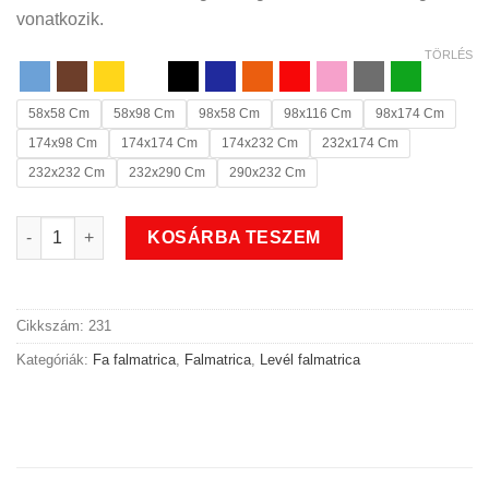
vonatkozik.
TÖRLÉS
58x58 Cm
58x98 Cm
98x58 Cm
98x116 Cm
98x174 Cm
174x98 Cm
174x174 Cm
174x232 Cm
232x174 Cm
232x232 Cm
232x290 Cm
290x232 Cm
Leveles fa falmatrica mennyiség
KOSÁRBA TESZEM
Cikkszám:
231
Kategóriák:
Fa falmatrica
,
Falmatrica
,
Levél falmatrica