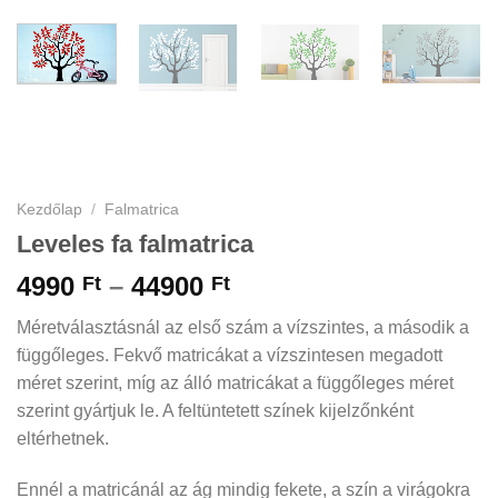
Kezdőlap
/
Falmatrica
Leveles fa falmatrica
Ártartomány:
4990
–
44900
Ft
Ft
4990 Ft
Méretválasztásnál az első szám a vízszintes, a második a
-
függőleges. Fekvő matricákat a vízszintesen megadott
44900 Ft
méret szerint, míg az álló matricákat a függőleges méret
szerint gyártjuk le. A feltüntetett színek kijelzőnként
eltérhetnek.
Ennél a matricánál az ág mindig fekete, a szín a virágokra