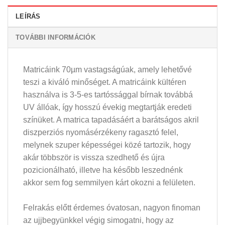
LEÍRÁS
TOVÁBBI INFORMÁCIÓK
Matricáink 70µm vastagságúak, amely lehetővé
teszi a kiváló minőséget. A matricáink kültéren
használva is 3-5-es tartóssággal bírnak továbbá
UV állóak, így hosszú évekig megtartják eredeti
színüket. A matrica tapadásáért a barátságos akril
diszperziós nyomásérzékeny ragasztó felel,
melynek szuper képességei közé tartozik, hogy
akár többször is vissza szedhető és újra
pozicionálható, illetve ha később leszednénk
akkor sem fog semmilyen kárt okozni a felületen.
Felrakás előtt érdemes óvatosan, nagyon finoman
az ujjbegyünkkel végig simogatni, hogy az