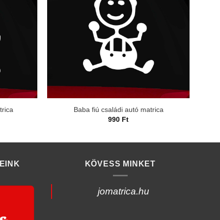
trica
Baba fiú családi autó matrica
990
Ft
EINK
KÖVESS MINKET
jomatrica.hu