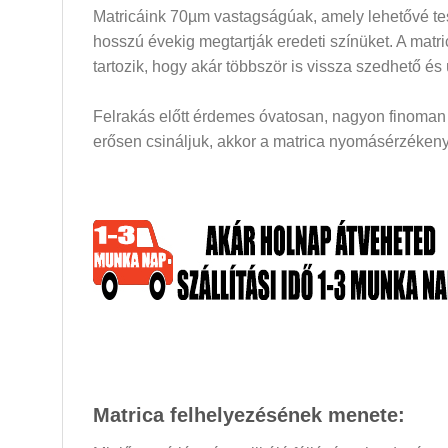
Matricáink 70µm vastagságúak, amely lehetővé tesz
hosszú évekig megtartják eredeti színüket. A mat
tartozik, hogy akár többször is vissza szedhető és
Felrakás előtt érdemes óvatosan, nagyon finoman a
erősen csináljuk, akkor a matrica nyomásérzékeny 
Matrica felhelyezésének menete: