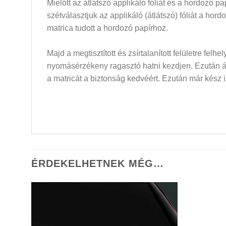
Mielőtt az átlátszó applikáló fóliát és a hordozó 
szétválasztjuk az applikáló (átlátszó) fóliát a hor
matrica tudott a hordozó papírhoz.
Majd a megtisztított és zsírtalanított felületre felh
nyomásérzékeny ragasztó hatni kezdjen. Ezután átló
a matricát a biztonság kedvéért. Ezután már kész i
ÉRDEKELHETNEK MÉG…