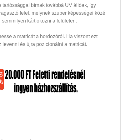
 tartóssággal bírnak továbbá UV állóak, így
 ragasztó felel, melynek szuper képességei közé
 semmilyen kárt okozni a felületen.
esse a matricát a hordozóról. Ha viszont ezt
levenni és újra pozicionálni a matricát.