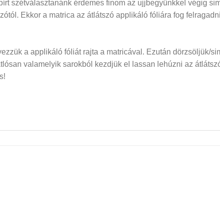
papírt szétválasztanánk érdemes finom az ujjbegyünkkel végig si
dozótól. Ekkor a matrica az átlátszó applikáló fóliára fog felraga
elyezzük a applikáló fóliát rajta a matricával. Ezután dörzsöljük/si
san valamelyik sarokból kezdjük el lassan lehúzni az átlátszó f
s!