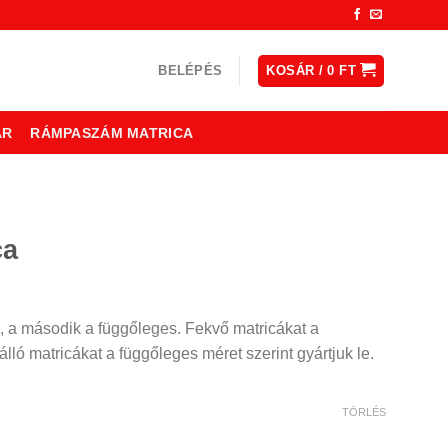
BELÉPÉS
KOSÁR /
0
FT
ÁR
RÁMPASZÁM MATRICA
ca
, a második a függőleges. Fekvő matricákat a
lló matricákat a függőleges méret szerint gyártjuk le.
TÖRLÉS