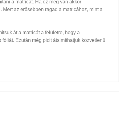
mítani a matricát. Ha ez meg van akkor
dni. Mert az erősebben ragad a matricához, mint a
mítsuk át a matricát a felületre, hogy a
óliát. Ezután még picit átsimíthatjuk közvetlenül