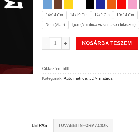
14x14 Cm
14x19 Cm
14x9 Cm
19x14 Cm
Nem (Alap)
Igen (A matrica vízszintesen tükrözött)
Lowlife JDM autó matrica mennyiség
KOSÁRBA TESZEM
Cikkszám:
599
Kategóriák:
Autó matrica
,
JDM matrica
LEÍRÁS
TOVÁBBI INFORMÁCIÓK