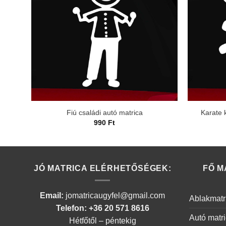
Fiú családi autó matrica
Karate k
990
Ft
JÓ MATRICA ELÉRHETŐSÉGEK:
FŐ M
Email:
jomatricaugyfel@gmail.com
Ablakmatr
Telefon: +36 20 571 8616
Autó matr
Hétfőtől – péntekig