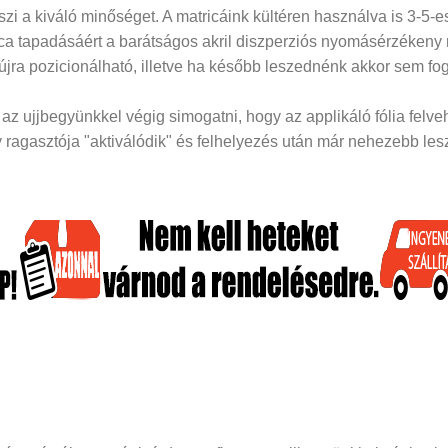
i a kiváló minőséget. A matricáink kültéren használva is 3-5-es
rica tapadásáért a barátságos akril diszperziós nyomásérzékeny
 újra pozicionálható, illetve ha később leszednénk akkor sem fog
z ujjbegyünkkel végig simogatni, hogy az applikáló fólia felveh
ragasztója "aktiválódik" és felhelyezés után már nehezebb lesz 