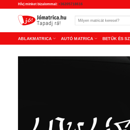
Skip
Hívj minket bizalommal:
+36205718616
to
content
Keresés
a
következőre:
ABLAKMATRICA
AUTÓ MATRICA
BETŰK ÉS S