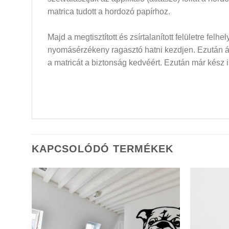
matrica tudott a hordozó papírhoz.
Majd a megtisztított és zsírtalanított felületre felh
nyomásérzékeny ragasztó hatni kezdjen. Ezután átló
a matricát a biztonság kedvéért. Ezután már kész i
KAPCSOLÓDÓ TERMÉKEK