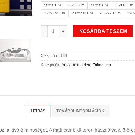
58x58 Cm
58x98 Cm
98x58 Cm
98x116 Cm
232x174 Cm
232x232 Cm
232x290 Cm
290
Luxus autós falmatrica mennyiség
KOSÁRBA TESZEM
Cikkszám:
188
Kategóriák:
Autós falmatrica
,
Falmatrica
LEÍRÁS
TOVÁBBI INFORMÁCIÓK
i a kiváló minőséget. A matricáink kültéren használva is 3-5-es