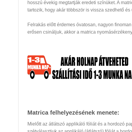
hosszú évekig megtartják eredeti színüket. A mat
tartozik, hogy akár többször is vissza szedhető és
Felrakás előtt érdemes óvatosan, nagyon finoman a
erősen csináljuk, akkor a matrica nyomásérzékeny 
Matrica felhelyezésének menete:
Mielőtt az átlátszó applikáló fóliát és a hordozó 
szétválasztjuk az applikáló (átlátszó) fóliát a hor