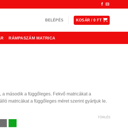
BELÉPÉS
KOSÁR /
0
FT
ÁR
RÁMPASZÁM MATRICA
ny:
, a második a függőleges. Fekvő matricákat a
lló matricákat a függőleges méret szerint gyártjuk le.
TÖRLÉS