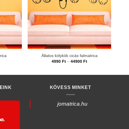
rica
Állatos kölykök cicás falmatrica
rtartomány:
Ártartomány:
4990
Ft
–
44900
Ft
990 Ft
4990 Ft
-
4900 Ft
44900 Ft
EINK
KÖVESS MINKET
jomatrica.hu