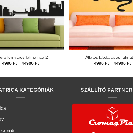
eretlen város falmatrica 2
Állatos labda cicás falmat
Ártartomány:
Á
4990
Ft
–
44900
Ft
4990
Ft
–
44900
Ft
4990 Ft
4
-
-
44900 Ft
4
ATRICA KATEGÓRIÁK
SZÁLLÍTÓ PARTNER
ica
ica
számok