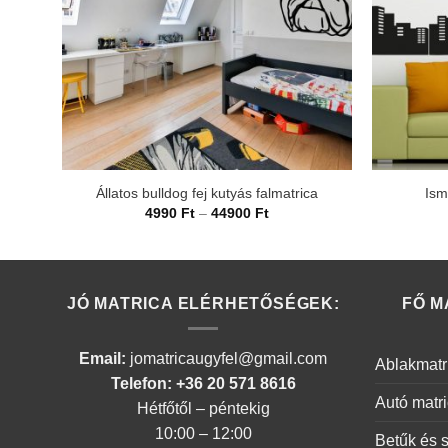
Állatos bulldog fej kutyás falmatrica
Ism
Ártartomány:
4990
Ft
–
44900
Ft
4990 Ft
-
44900 Ft
JÓ MATRICA ELÉRHETŐSÉGEK:
FŐ M
Email:
jomatricaugyfel@gmail.com
Ablakmatr
Telefon: +36 20 571 8616
Autó matr
Hétfőtől – péntekig
10:00 – 12:00
Betűk és 