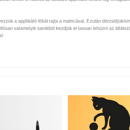
elyezzük a applikáló fóliát rajta a matricával. Ezután dörzsöljük/si
san valamelyik sarokból kezdjük el lassan lehúzni az átlátszó f
s!