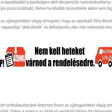
rica tapadásáért a barátságos akril diszperziós nyomásérzékeny
 újra pozicionálható, illetve ha később leszednénk akkor sem fog
z ujjbegyünkkel végig simogatni, hogy az applikáló fólia felveh
ragasztója "aktiválódik" és felhelyezés után már nehezebb lesz 
papírt szétválasztanánk érdemes finom az ujjbegyünkkel végig si
dozótól. Ekkor a matrica az átlátszó applikáló fóliára fog felraga