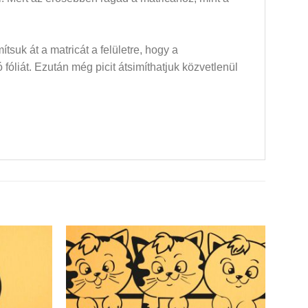
mítsuk át a matricát a felületre, hogy a
óliát. Ezután még picit átsimíthatjuk közvetlenül