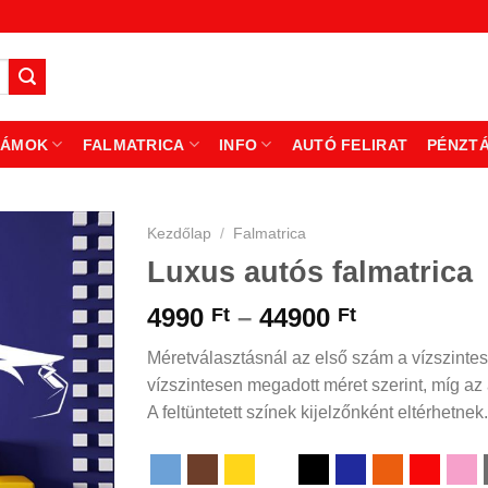
ZÁMOK
FALMATRICA
INFO
AUTÓ FELIRAT
PÉNZT
Kezdőlap
/
Falmatrica
Luxus autós falmatrica
Ártartomá
4990
–
44900
Ft
Ft
4990 Ft
Méretválasztásnál az első szám a vízszintes
-
vízszintesen megadott méret szerint, míg az á
44900 Ft
A feltüntetett színek kijelzőnként eltérhetnek.