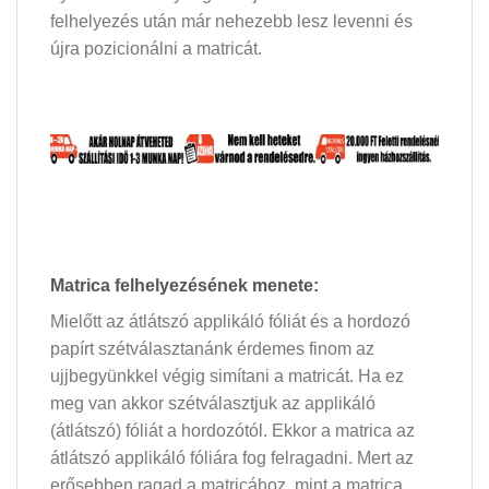
felhelyezés után már nehezebb lesz levenni és
újra pozicionálni a matricát.
Matrica felhelyezésének menete:
Mielőtt az átlátszó applikáló fóliát és a hordozó
papírt szétválasztanánk érdemes finom az
ujjbegyünkkel végig simítani a matricát. Ha ez
meg van akkor szétválasztjuk az applikáló
(átlátszó) fóliát a hordozótól. Ekkor a matrica az
átlátszó applikáló fóliára fog felragadni. Mert az
erősebben ragad a matricához, mint a matrica