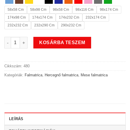
58x58 Cm
58x98 Cm
98x58 Cm
98x116 Cm
98x174 Cm
174x98 Cm
174x174 Cm
174x232 Cm
232x174 Cm
232x232 Cm
232x290 Cm
290x232 Cm
Mese hintó hercegnős falmatrica mennyiség
KOSÁRBA TESZEM
Cikkszám:
480
Kategóriák:
Falmatrica
,
Hercegnő falmatrica
,
Mese falmatrica
LEÍRÁS