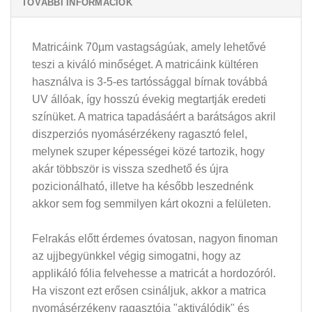
TOVÁBBI INFORMÁCIÓK
Matricáink 70µm vastagságúak, amely lehetővé
teszi a kiváló minőséget. A matricáink kültéren
használva is 3-5-es tartóssággal bírnak továbbá
UV állóak, így hosszú évekig megtartják eredeti
színüket. A matrica tapadásáért a barátságos akril
diszperziós nyomásérzékeny ragasztó felel,
melynek szuper képességei közé tartozik, hogy
akár többször is vissza szedhető és újra
pozicionálható, illetve ha később leszednénk
akkor sem fog semmilyen kárt okozni a felületen.
Felrakás előtt érdemes óvatosan, nagyon finoman
az ujjbegyünkkel végig simogatni, hogy az
applikáló fólia felvehesse a matricát a hordozóról.
Ha viszont ezt erősen csináljuk, akkor a matrica
nyomásérzékeny ragasztója "aktiválódik" és