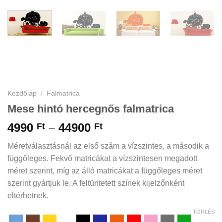
Kezdőlap
/
Falmatrica
Mese hintó hercegnős falmatrica
Ártartomány:
4990
–
44900
Ft
Ft
4990 Ft
Méretválasztásnál az első szám a vízszintes, a második a
-
függőleges. Fekvő matricákat a vízszintesen megadott
44900 Ft
méret szerint, míg az álló matricákat a függőleges méret
szerint gyártjuk le. A feltüntetett színek kijelzőnként
eltérhetnek.
TÖRLÉS