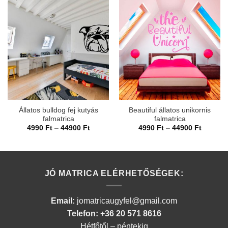
Állatos bulldog fej kutyás
Beautiful állatos unikornis
falmatrica
falmatrica
Ártartomány:
Ártarto
4990
Ft
–
44900
Ft
4990
Ft
–
44900
Ft
4990 Ft
4990 Ft
-
-
44900 Ft
44900 F
JÓ MATRICA ELÉRHETŐSÉGEK:
Email:
jomatricaugyfel@gmail.com
Telefon: +36 20 571 8616
Hétfőtől – péntekig