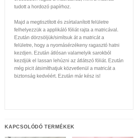
tudott a hordozó papírhoz.
Majd a megtisztított és zsírtalanított felületre
felhelyezzük a applikáló fóliát rajta a matricával.
Ezután dörzsöljük/simítsuk át a matricát a
felületre, hogy a nyomásérzékeny ragasztó hatni
kezdjen. Ezután átlósan valamelyik sarokból
kezdjük el lassan lehúzni az átlátszó fóliát. Ezután
még picit átsimíthatjuk közvetlenül a matricát a
biztonság kedvéért. Ezután már kész is!
KAPCSOLÓDÓ TERMÉKEK