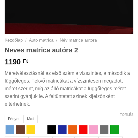
Kezdőlap
/
Autó matrica
/
Név matrica autóra
Neves matrica autóra 2
1190
Ft
Méretválasztásnál az első szám a vízszintes, a második a
függőleges. Fekvő matricákat a vízszintesen megadott
méret szerint, míg az álló matricákat a függőleges méret
szerint gyártjuk le. A feltüntetett színek kijelzőnként
eltérhetnek.
TÖRLÉS
Fényes
Matt