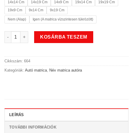
14x14 Cm
14x19 Cm
14x9 Cm
19x14 Cm
19x19 Cm
19x9 Cm
9x14 Cm
9x19 Cm
Nem (Alap)
Igen (A matrica vízszintesen tükrözött)
Neves matrica autóra 2 mennyiség
KOSÁRBA TESZEM
Cikkszám:
664
Kategóriák:
Autó matrica
,
Név matrica autóra
LEÍRÁS
TOVÁBBI INFORMÁCIÓK