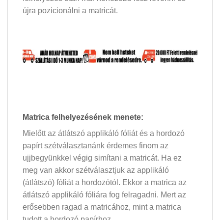
újra pozicionálni a matricát.
Matrica felhelyezésének menete:
Mielőtt az átlátszó applikáló fóliát és a hordozó
papírt szétválasztanánk érdemes finom az
ujjbegyünkkel végig simítani a matricát. Ha ez
meg van akkor szétválasztjuk az applikáló
(átlátszó) fóliát a hordozótól. Ekkor a matrica az
átlátszó applikáló fóliára fog felragadni. Mert az
erősebben ragad a matricához, mint a matrica
tudott a hordozó papírhoz.