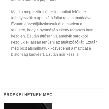
Majd a megtisztított és zsírtalanított felületre
felhelyezzük a applikáló fóliát rajta a matricával.
Ezután dörzsöljük/simítsuk át a matricát a
felületre, hogy a nyomásérzékeny ragasztó hatni
kezdjen. Ezután átlósan valamelyik sarokból
kezdjük el lassan lehúzni az átlátszó fóliát. Ezután
még picit átsimíthatjuk közvetlenül a matricát a
biztonság kedvéért. Ezután már kész is!
ÉRDEKELHETNEK MÉG…