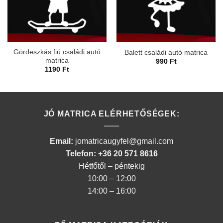
Gördeszkás fiú családi autó
Balett családi autó matrica
matrica
990
Ft
1190
Ft
JÓ MATRICA ELÉRHETŐSÉGEK:
Email:
jomatricaugyfel@gmail.com
Telefon: +36 20 571 8616
Hétfőtől – péntekig
10:00 – 12:00
14:00 – 16:00