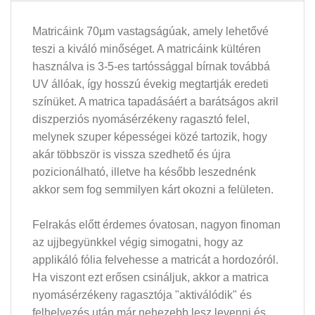
Matricáink 70µm vastagságúak, amely lehetővé
teszi a kiváló minőséget. A matricáink kültéren
használva is 3-5-es tartóssággal bírnak továbbá
UV állóak, így hosszú évekig megtartják eredeti
színüket. A matrica tapadásáért a barátságos akril
diszperziós nyomásérzékeny ragasztó felel,
melynek szuper képességei közé tartozik, hogy
akár többször is vissza szedhető és újra
pozicionálható, illetve ha később leszednénk
akkor sem fog semmilyen kárt okozni a felületen.
Felrakás előtt érdemes óvatosan, nagyon finoman
az ujjbegyünkkel végig simogatni, hogy az
applikáló fólia felvehesse a matricát a hordozóról.
Ha viszont ezt erősen csináljuk, akkor a matrica
nyomásérzékeny ragasztója "aktiválódik" és
felhelyezés után már nehezebb lesz levenni és