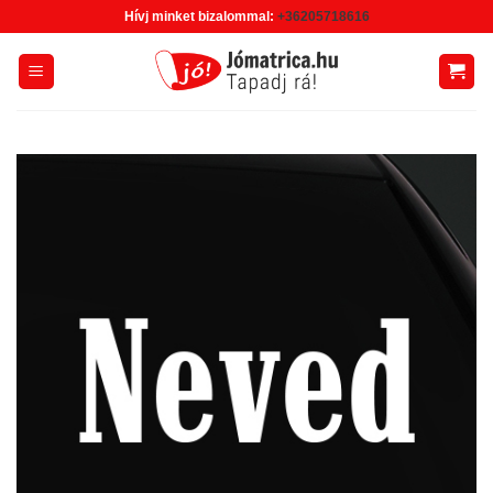
Skip
Hívj minket bizalommal:
+36205718616
to
content