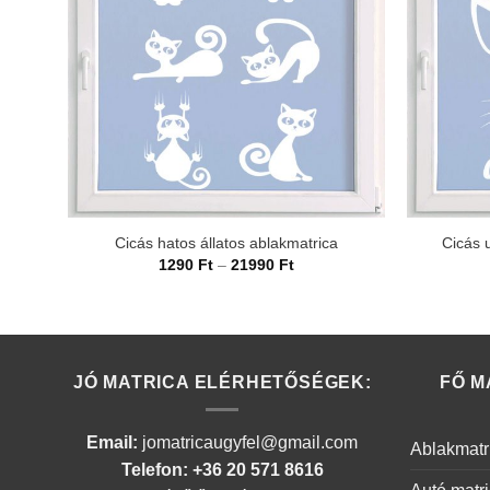
Cicás hatos állatos ablakmatrica
Cicás u
Ártartomány:
1290
Ft
–
21990
Ft
1290 Ft
-
21990 Ft
JÓ MATRICA ELÉRHETŐSÉGEK:
FŐ M
Email:
jomatricaugyfel@gmail.com
Ablakmatr
Telefon: +36 20 571 8616