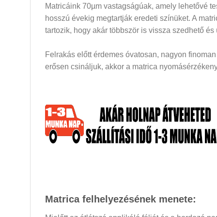
Matricáink 70µm vastagságúak, amely lehetővé tesz
hosszú évekig megtartják eredeti színüket. A mat
tartozik, hogy akár többször is vissza szedhető és
Felrakás előtt érdemes óvatosan, nagyon finoman a
erősen csináljuk, akkor a matrica nyomásérzékeny 
Matrica felhelyezésének menete: