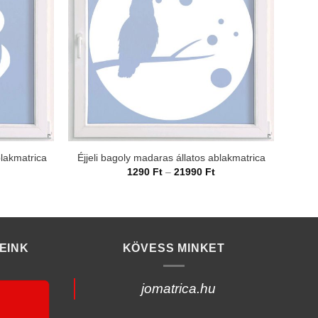
H
blakmatrica
Éjjeli bagoly madaras állatos ablakmatrica
rtartomány:
Ártartomány:
1290
Ft
–
21990
Ft
290 Ft
1290 Ft
-
1990 Ft
21990 Ft
EINK
KÖVESS MINKET
jomatrica.hu