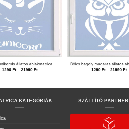
nikornis állatos ablakmatrica
Bölcs bagoly madaras állatos a
Ártartomány:
Á
1290
Ft
–
21990
Ft
1290
Ft
–
21990
Ft
1290 Ft
1
-
-
21990 Ft
2
ATRICA KATEGÓRIÁK
SZÁLLÍTÓ PARTNER
ica