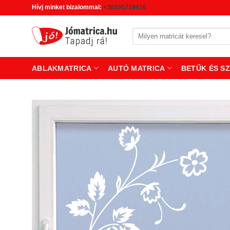
Skip
Hívj minket bizalommal:
+36205718616
to
content
Keresés
a
következőre:
ABLAKMATRICA
AUTÓ MATRICA
BETŰK ÉS S