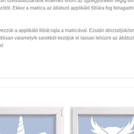
papírt szétválasztanánk érdemes finom az ujjbegyünkkel végig si
dozótól. Ekkor a matrica az átlátszó applikáló fóliára fog felraga
elyezzük a applikáló fóliát rajta a matricával. Ezután dörzsöljük/si
san valamelyik sarokból kezdjük el lassan lehúzni az átlátszó f
s!