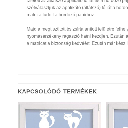
Mielőtt az átlátszó applikáló fóliát és a hordozó 
szétválasztjuk az applikáló (átlátszó) fóliát a hor
matrica tudott a hordozó papírhoz.
Majd a megtisztított és zsírtalanított felületre felh
nyomásérzékeny ragasztó hatni kezdjen. Ezután átló
a matricát a biztonság kedvéért. Ezután már kész i
KAPCSOLÓDÓ TERMÉKEK