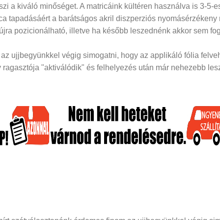
i a kiváló minőséget. A matricáink kültéren használva is 3-5-es
rica tapadásáért a barátságos akril diszperziós nyomásérzékeny
 újra pozicionálható, illetve ha később leszednénk akkor sem fog
z ujjbegyünkkel végig simogatni, hogy az applikáló fólia felveh
ragasztója "aktiválódik" és felhelyezés után már nehezebb lesz 