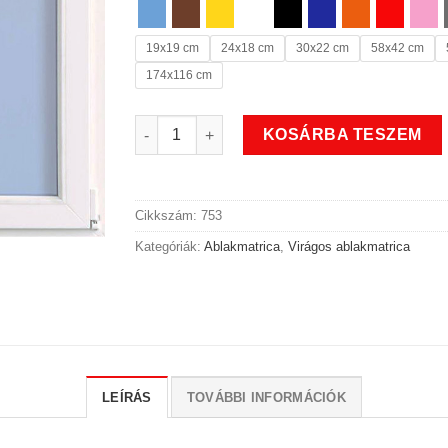
19x19 cm
24x18 cm
30x22 cm
58x42 cm
174x116 cm
Réti virágos ablakmatrica mennyiség
KOSÁRBA TESZEM
Cikkszám:
753
Kategóriák:
Ablakmatrica
,
Virágos ablakmatrica
LEÍRÁS
TOVÁBBI INFORMÁCIÓK