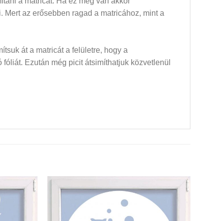
mítani a matricát. Ha ez meg van akkor
dni. Mert az erősebben ragad a matricához, mint a
mítsuk át a matricát a felületre, hogy a
óliát. Ezután még picit átsimíthatjuk közvetlenül