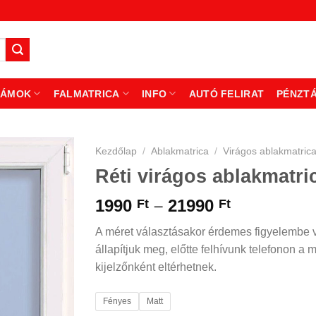
ZÁMOK
FALMATRICA
INFO
AUTÓ FELIRAT
PÉNZT
Kezdőlap
/
Ablakmatrica
/
Virágos ablakmatric
Réti virágos ablakmatri
Ártartomá
1990
–
21990
Ft
Ft
1990 Ft
A méret választásakor érdemes figyelembe ve
-
állapítjuk meg, előtte felhívunk telefonon a 
21990 Ft
kijelzőnként eltérhetnek.
Fényes
Matt