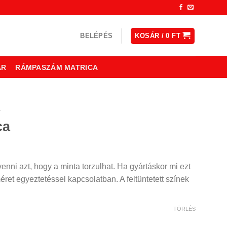
BELÉPÉS
KOSÁR /
0
FT
ÁR
RÁMPASZÁM MATRICA
a
ca
ny:
nni azt, hogy a minta torzulhat. Ha gyártáskor mi ezt
méret egyeztetéssel kapcsolatban. A feltüntetett színek
TÖRLÉS