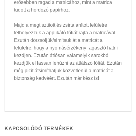
erősebben ragad a matricához, mint a matrica
tudott a hordozó papírhoz.
Majd a megtisztított és zsírtalanított felületre
felhelyezzük a applikáló fóliát rajta a matricával.
Ezután dörzsöljük/simítsuk át a matricát a
felületre, hogy a nyomásérzékeny ragasztó hatni
kezdjen. Ezután átlósan valamelyik sarokból
kezdjük el lassan lehúzni az átlátszó fóliát. Ezután
még picit átsimíthatjuk közvetlenül a matricát a
biztonság kedvéért. Ezután már kész is!
KAPCSOLÓDÓ TERMÉKEK