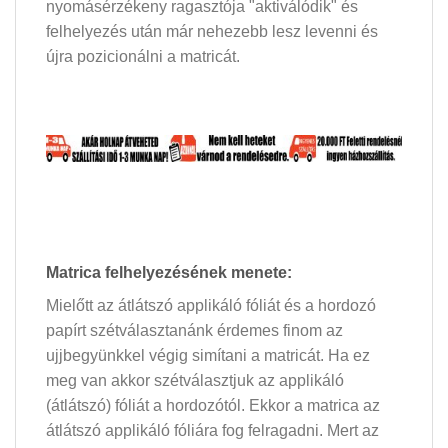
nyomásérzékeny ragasztója "aktiválódik" és
felhelyezés után már nehezebb lesz levenni és
újra pozicionálni a matricát.
Matrica felhelyezésének menete:
Mielőtt az átlátszó applikáló fóliát és a hordozó
papírt szétválasztanánk érdemes finom az
ujjbegyünkkel végig simítani a matricát. Ha ez
meg van akkor szétválasztjuk az applikáló
(átlátszó) fóliát a hordozótól. Ekkor a matrica az
átlátszó applikáló fóliára fog felragadni. Mert az