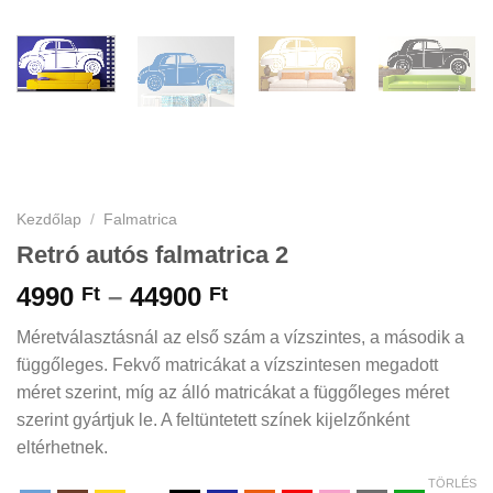
Kezdőlap
/
Falmatrica
Retró autós falmatrica 2
Ártartomány:
4990
–
44900
Ft
Ft
4990 Ft
Méretválasztásnál az első szám a vízszintes, a második a
-
függőleges. Fekvő matricákat a vízszintesen megadott
44900 Ft
méret szerint, míg az álló matricákat a függőleges méret
szerint gyártjuk le. A feltüntetett színek kijelzőnként
eltérhetnek.
TÖRLÉS