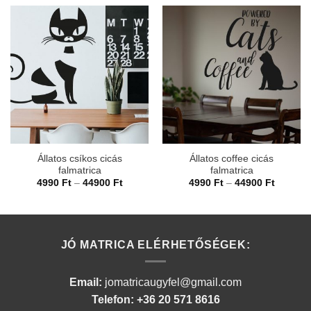
Állatos csíkos cicás
Állatos coffee cicás
falmatrica
falmatrica
Ártartomány:
Ártarto
4990
Ft
–
44900
Ft
4990
Ft
–
44900
Ft
4990 Ft
4990 Ft
-
-
44900 Ft
44900 F
JÓ MATRICA ELÉRHETŐSÉGEK:
Email:
jomatricaugyfel@gmail.com
Telefon: +36 20 571 8616