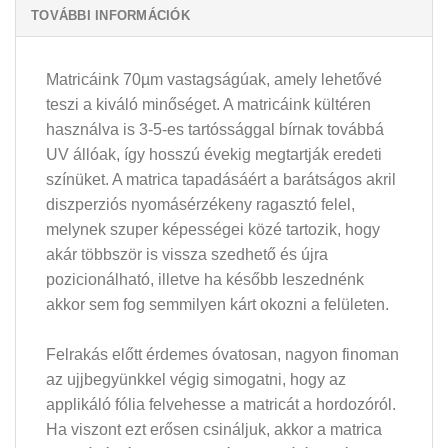
TOVÁBBI INFORMÁCIÓK
Matricáink 70µm vastagságúak, amely lehetővé
teszi a kiváló minőséget. A matricáink kültéren
használva is 3-5-es tartóssággal bírnak továbbá
UV állóak, így hosszú évekig megtartják eredeti
színüket. A matrica tapadásáért a barátságos akril
diszperziós nyomásérzékeny ragasztó felel,
melynek szuper képességei közé tartozik, hogy
akár többször is vissza szedhető és újra
pozicionálható, illetve ha később leszednénk
akkor sem fog semmilyen kárt okozni a felületen.
Felrakás előtt érdemes óvatosan, nagyon finoman
az ujjbegyünkkel végig simogatni, hogy az
applikáló fólia felvehesse a matricát a hordozóról.
Ha viszont ezt erősen csináljuk, akkor a matrica