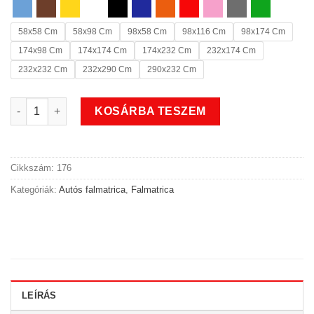
58x58 Cm
58x98 Cm
98x58 Cm
98x116 Cm
98x174 Cm
174x98 Cm
174x174 Cm
174x232 Cm
232x174 Cm
232x232 Cm
232x290 Cm
290x232 Cm
Retró autós falmatrica 2 mennyiség
KOSÁRBA TESZEM
Cikkszám:
176
Kategóriák:
Autós falmatrica
,
Falmatrica
LEÍRÁS