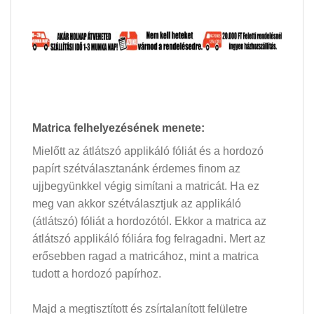
Matrica felhelyezésének menete:
Mielőtt az átlátszó applikáló fóliát és a hordozó
papírt szétválasztanánk érdemes finom az
ujjbegyünkkel végig simítani a matricát. Ha ez
meg van akkor szétválasztjuk az applikáló
(átlátszó) fóliát a hordozótól. Ekkor a matrica az
átlátszó applikáló fóliára fog felragadni. Mert az
erősebben ragad a matricához, mint a matrica
tudott a hordozó papírhoz.
Majd a megtisztított és zsírtalanított felületre