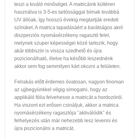
teszi a kiváló minőséget. A matricáink kültéren
használva is 3-5-es tartóssággal bírnak továbbá
UV állóak, így hosszú évekig megtartják eredeti
színüket. A matrica tapadásáért a barátságos akril
diszperziós nyomásérzékeny ragasztó felel,
melynek szuper képességei közé tartozik, hogy
akár többször is vissza szedhető és újra
pozicionálható, illetve ha később leszednénk
akkor sem fog semmilyen kárt okozni a felületen.
Felrakás előtt érdemes óvatosan, nagyon finoman
az ujjbegyünkkel végig simogatni, hogy az
applikáló fólia felvehesse a matricát a hordozóról.
Ha viszont ezt erősen csináljuk, akkor a matrica
nyomásérzékeny ragasztója "aktiválódik" és
felhelyezés után már nehezebb lesz levenni és
újra pozicionálni a matricát.