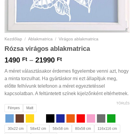
Kezdőlap
/
Ablakmatrica
/
Virágos ablakmatrica
Rózsa virágos ablakmatrica
Ártartomány:
1490
–
21990
Ft
Ft
1490 Ft
A méret választásakor érdemes figyelembe venni azt, hogy
-
a minta torzulhat. Ha gyártáskor mi ezt állapítjuk meg,
21990 Ft
előtte felhívunk telefonon a méret egyeztetéssel
kapcsolatban. A feltüntetett színek kijelzőnként eltérhetnek.
TÖRLÉS
Fényes
Matt
30x22 cm
58x42 cm
58x58 cm
80x58 cm
116x116 cm