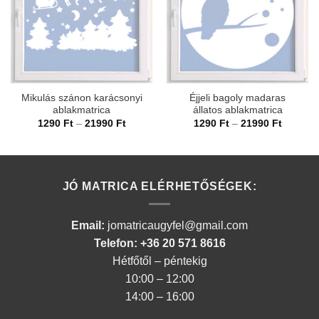
Mikulás szánon karácsonyi
Éjjeli bagoly madaras
ablakmatrica
állatos ablakmatrica
Ártartomány:
Ártarto
1290
Ft
–
21990
Ft
1290
Ft
–
21990
Ft
1290 Ft
1290 Ft
-
-
21990 Ft
21990 F
JÓ MATRICA ELÉRHETŐSÉGEK:
Email:
jomatricaugyfel@gmail.com
Telefon: +36 20 571 8616
Hétfőtől – péntekig
10:00 – 12:00
14:00 – 16:00