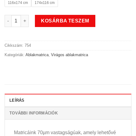
116x174 cm
174x116 cm
Rózsa virágos ablakmatrica mennyiség
KOSÁRBA TESZEM
Cikkszám:
754
Kategóriák:
Ablakmatrica
,
Virágos ablakmatrica
LEÍRÁS
TOVÁBBI INFORMÁCIÓK
Matricáink 70µm vastagságúak, amely lehetővé