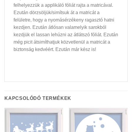
felhelyezzük a applikáló fóliát rajta a matricával.
Ezután dörzsöljük/simítsuk át a matricát a
felületre, hogy a nyomásérzékeny ragasztó hatni
kezdjen. Ezután átlósan valamelyik sarokból
kezdjük el lassan lehúzni az átlátszó fóliát. Ezután
még picit átsimíthatjuk közvetlenül a matricát a
biztonság kedvéért. Ezután már kész is!
KAPCSOLÓDÓ TERMÉKEK