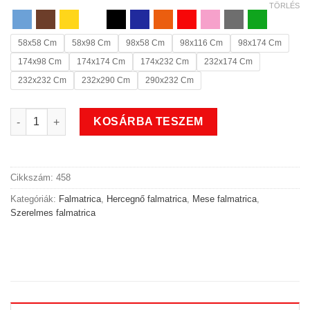
TÖRLÉS
58x58 Cm
58x98 Cm
98x58 Cm
98x116 Cm
98x174 Cm
174x98 Cm
174x174 Cm
174x232 Cm
232x174 Cm
232x232 Cm
232x290 Cm
290x232 Cm
Szerelmes Japán mese hercegnős falmatrica 2 mennyiség
KOSÁRBA TESZEM
Cikkszám:
458
Kategóriák:
Falmatrica
,
Hercegnő falmatrica
,
Mese falmatrica
,
Szerelmes falmatrica