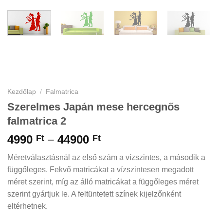
Kezdőlap
/
Falmatrica
Szerelmes Japán mese hercegnős
falmatrica 2
Ártartomány:
4990
–
44900
Ft
Ft
4990 Ft
Méretválasztásnál az első szám a vízszintes, a második a
-
függőleges. Fekvő matricákat a vízszintesen megadott
44900 Ft
méret szerint, míg az álló matricákat a függőleges méret
szerint gyártjuk le. A feltüntetett színek kijelzőnként
eltérhetnek.