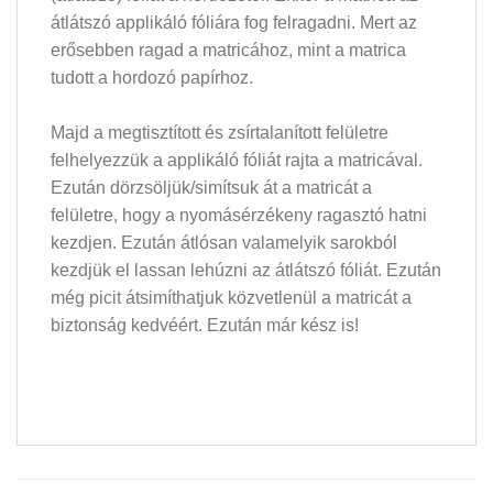
átlátszó applikáló fóliára fog felragadni. Mert az
erősebben ragad a matricához, mint a matrica
tudott a hordozó papírhoz.
Majd a megtisztított és zsírtalanított felületre
felhelyezzük a applikáló fóliát rajta a matricával.
Ezután dörzsöljük/simítsuk át a matricát a
felületre, hogy a nyomásérzékeny ragasztó hatni
kezdjen. Ezután átlósan valamelyik sarokból
kezdjük el lassan lehúzni az átlátszó fóliát. Ezután
még picit átsimíthatjuk közvetlenül a matricát a
biztonság kedvéért. Ezután már kész is!