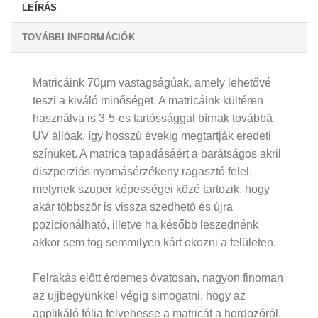
LEÍRÁS
TOVÁBBI INFORMÁCIÓK
Matricáink 70µm vastagságúak, amely lehetővé
teszi a kiváló minőséget. A matricáink kültéren
használva is 3-5-es tartóssággal bírnak továbbá
UV állóak, így hosszú évekig megtartják eredeti
színüket. A matrica tapadásáért a barátságos akril
diszperziós nyomásérzékeny ragasztó felel,
melynek szuper képességei közé tartozik, hogy
akár többször is vissza szedhető és újra
pozicionálható, illetve ha később leszednénk
akkor sem fog semmilyen kárt okozni a felületen.
Felrakás előtt érdemes óvatosan, nagyon finoman
az ujjbegyünkkel végig simogatni, hogy az
applikáló fólia felvehesse a matricát a hordozóról.