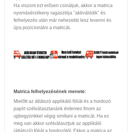
Ha viszont ezt erősen csináljuk, akkor a matrica
nyomásérzékeny ragasztója "aktiválódik" és
felhelyezés után már nehezebb lesz levenni és
újra pozicionálni a matricát.
Matrica felhelyezésének menete:
Mielőtt az átlátszó applikáló fóliát és a hordozó
papírt szétválasztanánk érdemes finom az
ujjbegyünkkel végig simítani a matricát. Ha ez
meg van akkor szétválasztjuk az applikáló
(átlátszó) fóliát a hordozótól. Ekkor a matrica az