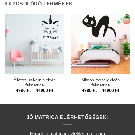
KAPCSOLÓDÓ TERMÉKEK
Állatos unikornis cicás
Állatos mosoly cicás
falmatrica
falmatrica
Ártartomány:
Ártarto
4990
Ft
–
44900
Ft
4990
Ft
–
44900
Ft
4990 Ft
4990 Ft
-
-
44900 Ft
44900 F
JÓ MATRICA ELÉRHETŐSÉGEK:
Email:
jomatricaugyfel@gmail.com