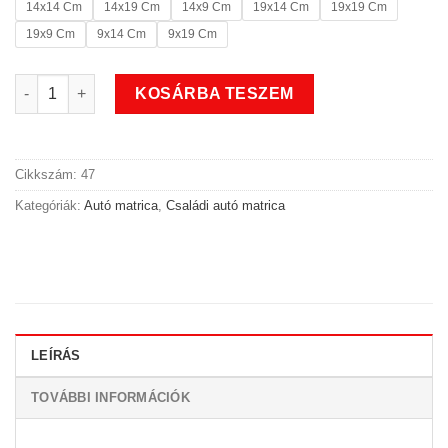
14x14 Cm
14x19 Cm
14x9 Cm
19x14 Cm
19x19 Cm
19x9 Cm
9x14 Cm
9x19 Cm
Szerelő apa családi autó matrica mennyiség
KOSÁRBA TESZEM
Cikkszám:
47
Kategóriák:
Autó matrica
,
Családi autó matrica
LEÍRÁS
TOVÁBBI INFORMÁCIÓK