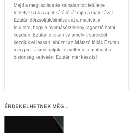
Majd a megtisztított és zsírtalanított felületre
felhelyezzük a applikáló fóliát rajta a matricával.
Ezután dörzsöljük/simítsuk át a matricát a
felületre, hogy a nyomásérzékeny ragasztó hatni
kezdjen. Ezután átlósan valamelyik sarokból
kezdjük el lassan lehúzni az átlátszó fóliát. Ezután
még picit átsimíthatjuk közvetlenül a matricát a
biztonság kedvéért. Ezután már kész is!
ÉRDEKELHETNEK MÉG…