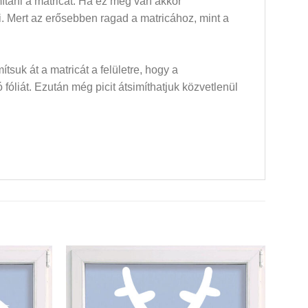
mítani a matricát. Ha ez meg van akkor
dni. Mert az erősebben ragad a matricához, mint a
mítsuk át a matricát a felületre, hogy a
óliát. Ezután még picit átsimíthatjuk közvetlenül