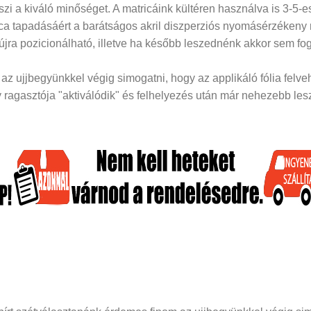
i a kiváló minőséget. A matricáink kültéren használva is 3-5-es
rica tapadásáért a barátságos akril diszperziós nyomásérzékeny
 újra pozicionálható, illetve ha később leszednénk akkor sem fog
z ujjbegyünkkel végig simogatni, hogy az applikáló fólia felveh
ragasztója "aktiválódik" és felhelyezés után már nehezebb lesz 