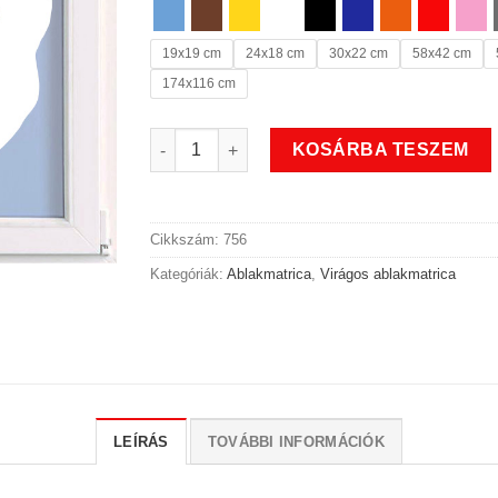
19x19 cm
24x18 cm
30x22 cm
58x42 cm
174x116 cm
Szirom virágos ablakmatrica mennyiség
KOSÁRBA TESZEM
Cikkszám:
756
Kategóriák:
Ablakmatrica
,
Virágos ablakmatrica
LEÍRÁS
TOVÁBBI INFORMÁCIÓK