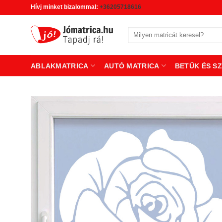
Skip
Hívj minket bizalommal:
+36205718616
to
content
Keresés
a
következőre:
ABLAKMATRICA
AUTÓ MATRICA
BETŰK ÉS S