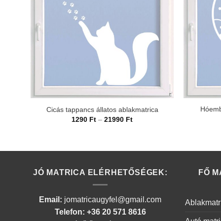
Hóemb
Cicás tappancs állatos ablakmatrica
Ártartomány:
1290
Ft
–
21990
Ft
1290 Ft
-
21990 Ft
JÓ MATRICA ELÉRHETŐSÉGEK:
FŐ M
Email:
jomatricaugyfel@gmail.com
Ablakmatr
Telefon: +36 20 571 8616