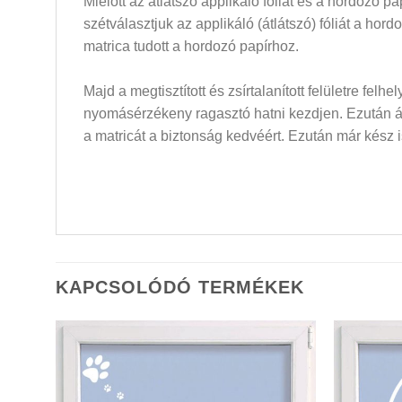
Mielőtt az átlátszó applikáló fóliát és a hordozó 
szétválasztjuk az applikáló (átlátszó) fóliát a hor
matrica tudott a hordozó papírhoz.
Majd a megtisztított és zsírtalanított felületre felh
nyomásérzékeny ragasztó hatni kezdjen. Ezután átló
a matricát a biztonság kedvéért. Ezután már kész i
KAPCSOLÓDÓ TERMÉKEK