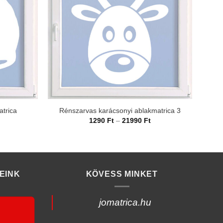
atrica
Rénszarvas karácsonyi ablakmatrica 3
Mik
rtartomány:
Ártartomány:
1290
Ft
–
21990
Ft
290 Ft
1290 Ft
-
1990 Ft
21990 Ft
EINK
KÖVESS MINKET
jomatrica.hu