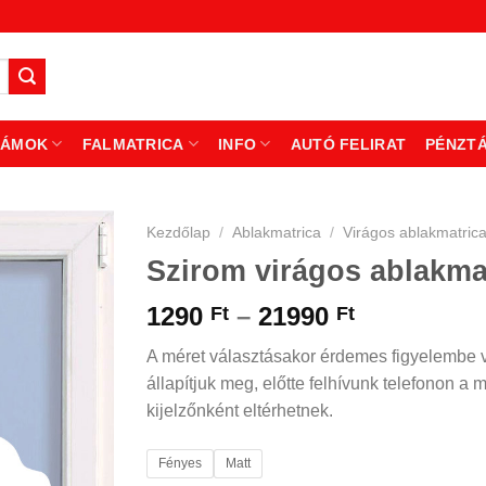
ZÁMOK
FALMATRICA
INFO
AUTÓ FELIRAT
PÉNZT
Kezdőlap
/
Ablakmatrica
/
Virágos ablakmatric
Szirom virágos ablakma
Ártartomá
1290
–
21990
Ft
Ft
1290 Ft
A méret választásakor érdemes figyelembe ve
-
állapítjuk meg, előtte felhívunk telefonon a 
21990 Ft
kijelzőnként eltérhetnek.
Fényes
Matt