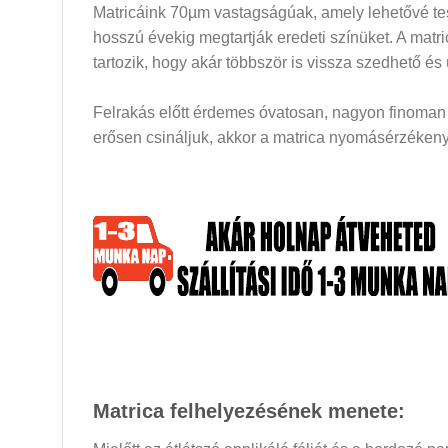
Matricáink 70µm vastagságúak, amely lehetővé tesz
hosszú évekig megtartják eredeti színüket. A mat
tartozik, hogy akár többször is vissza szedhető és
Felrakás előtt érdemes óvatosan, nagyon finoman a
erősen csináljuk, akkor a matrica nyomásérzékeny 
Matrica felhelyezésének menete: