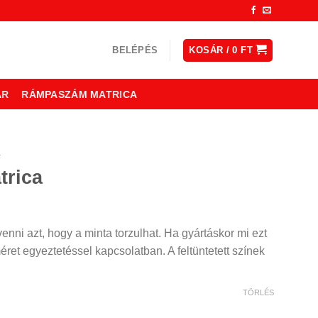
BELÉPÉS
KOSÁR /
0
FT
ÁR
RÁMPASZÁM MATRICA
a
trica
ny:
nni azt, hogy a minta torzulhat. Ha gyártáskor mi ezt
méret egyeztetéssel kapcsolatban. A feltüntetett színek
TÖRLÉS