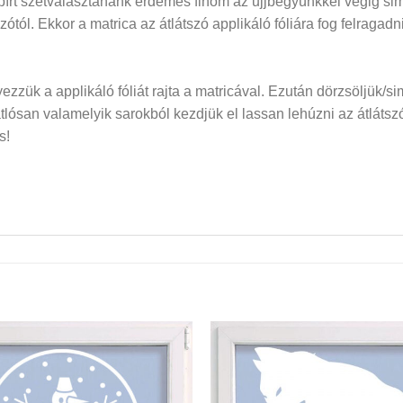
papírt szétválasztanánk érdemes finom az ujjbegyünkkel végig si
dozótól. Ekkor a matrica az átlátszó applikáló fóliára fog felraga
elyezzük a applikáló fóliát rajta a matricával. Ezután dörzsöljük/si
san valamelyik sarokból kezdjük el lassan lehúzni az átlátszó f
s!