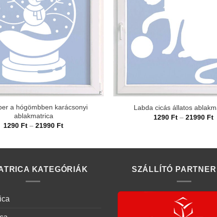
er a hógömbben karácsonyi
Labda cicás állatos ablakm
ablakmatrica
Á
1290
Ft
–
21990
Ft
1
Ártartomány:
1290
Ft
–
21990
Ft
-
1290 Ft
2
-
21990 Ft
ATRICA KATEGÓRIÁK
SZÁLLÍTÓ PARTNER
ica