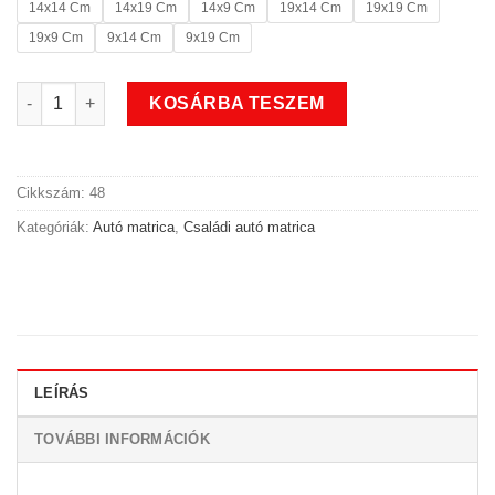
14x14 Cm
14x19 Cm
14x9 Cm
19x14 Cm
19x19 Cm
19x9 Cm
9x14 Cm
9x19 Cm
Tenisz fiú családi autó matrica mennyiség
KOSÁRBA TESZEM
Cikkszám:
48
Kategóriák:
Autó matrica
,
Családi autó matrica
LEÍRÁS
TOVÁBBI INFORMÁCIÓK