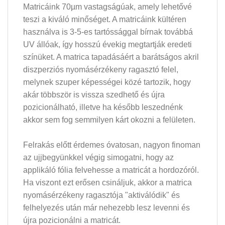
Matricáink 70µm vastagságúak, amely lehetővé
teszi a kiváló minőséget. A matricáink kültéren
használva is 3-5-es tartóssággal bírnak továbbá
UV állóak, így hosszú évekig megtartják eredeti
színüket. A matrica tapadásáért a barátságos akril
diszperziós nyomásérzékeny ragasztó felel,
melynek szuper képességei közé tartozik, hogy
akár többször is vissza szedhető és újra
pozicionálható, illetve ha később leszednénk
akkor sem fog semmilyen kárt okozni a felületen.
Felrakás előtt érdemes óvatosan, nagyon finoman
az ujjbegyünkkel végig simogatni, hogy az
applikáló fólia felvehesse a matricát a hordozóról.
Ha viszont ezt erősen csináljuk, akkor a matrica
nyomásérzékeny ragasztója "aktiválódik" és
felhelyezés után már nehezebb lesz levenni és
újra pozicionálni a matricát.