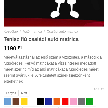
Kezdőlap
/
Autó matrica
/
Családi autó matrica
Tenisz fiú családi autó matrica
1190
Ft
Méretválasztásnál az első szám a vízszintes, a második a
függőleges. Fekvő matricákat a vízszintesen megadott
méret szerint, míg az álló matricákat a függőleges méret
szerint gyártjuk le. A feltüntetett színek kijelzőnként
eltérhetnek.
TÖRLÉS
Fényes
Matt