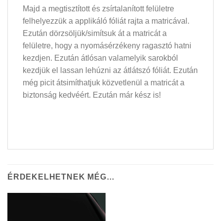
Majd a megtisztított és zsírtalanított felületre
felhelyezzük a applikáló fóliát rajta a matricával.
Ezután dörzsöljük/simítsuk át a matricát a
felületre, hogy a nyomásérzékeny ragasztó hatni
kezdjen. Ezután átlósan valamelyik sarokból
kezdjük el lassan lehúzni az átlátszó fóliát. Ezután
még picit átsimíthatjuk közvetlenül a matricát a
biztonság kedvéért. Ezután már kész is!
ÉRDEKELHETNEK MÉG…