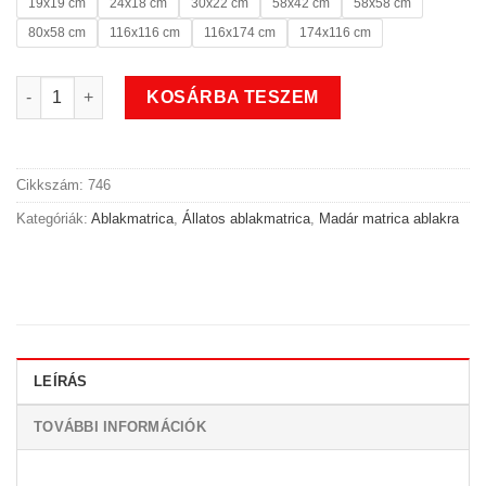
19x19 cm
24x18 cm
30x22 cm
58x42 cm
58x58 cm
80x58 cm
116x116 cm
116x174 cm
174x116 cm
Tollas madaras állatos ablakmatrica mennyiség
KOSÁRBA TESZEM
Cikkszám:
746
Kategóriák:
Ablakmatrica
,
Állatos ablakmatrica
,
Madár matrica ablakra
LEÍRÁS
TOVÁBBI INFORMÁCIÓK