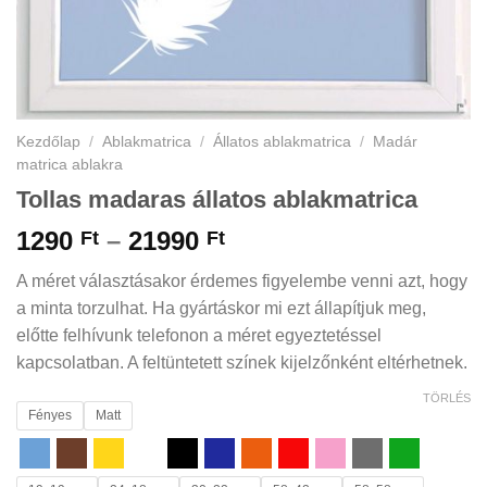
Kezdőlap
/
Ablakmatrica
/
Állatos ablakmatrica
/
Madár
matrica ablakra
Tollas madaras állatos ablakmatrica
Ártartomány:
1290
–
21990
Ft
Ft
1290 Ft
A méret választásakor érdemes figyelembe venni azt, hogy
-
a minta torzulhat. Ha gyártáskor mi ezt állapítjuk meg,
21990 Ft
előtte felhívunk telefonon a méret egyeztetéssel
kapcsolatban. A feltüntetett színek kijelzőnként eltérhetnek.
TÖRLÉS
Fényes
Matt