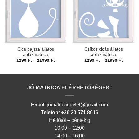
Cica bajsza állatos
Csíkos cicás állatos
ablakmatrica
ablakmatrica
Ártartomány:
Ártarto
1290
Ft
–
21990
Ft
1290
Ft
–
21990
Ft
1290 Ft
1290 Ft
-
-
21990 Ft
21990 F
JÓ MATRICA ELÉRHETŐSÉGEK:
Email:
jomatricaugyfel@gmail.com
Telefon: +36 20 571 8616
Hétfőtől – péntekig
10:00 – 12:00
14:00 – 16:00