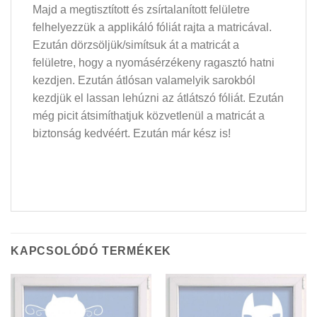
Majd a megtisztított és zsírtalanított felületre
felhelyezzük a applikáló fóliát rajta a matricával.
Ezután dörzsöljük/simítsuk át a matricát a
felületre, hogy a nyomásérzékeny ragasztó hatni
kezdjen. Ezután átlósan valamelyik sarokból
kezdjük el lassan lehúzni az átlátszó fóliát. Ezután
még picit átsimíthatjuk közvetlenül a matricát a
biztonság kedvéért. Ezután már kész is!
KAPCSOLÓDÓ TERMÉKEK