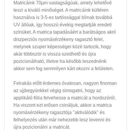
Matricáink 70µm vastagságúak, amely lehetővé
teszi a kiváló minőséget. A matricáink kültéren
használva is 3-5-es tartóssággal bírnak továbbá
UV állóak, így hosszú évekig megtartják eredeti
színüket. A matrica tapadásáért a barátságos akril
diszperziós nyomásérzékeny ragasztó felel,
melynek szuper képességei közé tartozik, hogy
akár többször is vissza szedhető és újra
pozicionálható, illetve ha később leszednénk
akkor sem fog semmilyen kárt okozni a felületen.
Felrakás előtt érdemes óvatosan, nagyon finoman
az ujjbegyünkkel végig simogatni, hogy az
applikáló fólia felvehesse a matricát a hordozóról.
Ha viszont ezt erősen csináljuk, akkor a matrica
nyomásérzékeny ragasztója "aktiválódik" és
felhelyezés után már nehezebb lesz levenni és
újra pozicionálni a matricát.