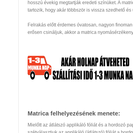
hosszú évekig megtartják eredeti színüket. A mat
tartozik, hogy akár többször is vissza szedhető és
Felrakás előtt érdemes óvatosan, nagyon finoman a
erősen csináljuk, akkor a matrica nyomásérzékeny 
Matrica felhelyezésének menete:
Mielőtt az átlátszó applikáló fóliát és a hordozó 
szétválasztjuk az applikáló (átlátszó) fóliát a hor