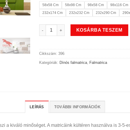
58x58 Cm
58x98 Cm
98x58 Cm
98x116 Cm
232x174 Cm
232x232 Cm
232x290 Cm
290
Tyronnosaurus rex dínós falmatrica mennyis
KOSÁRBA TESZEM
Cikkszám:
396
Kategóriák:
Dínós falmatrica
,
Falmatrica
LEÍRÁS
TOVÁBBI INFORMÁCIÓK
i a kiváló minőséget. A matricáink kültéren használva is 3-5-es