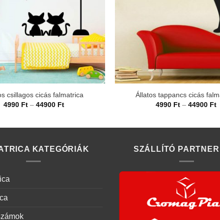
os csillagos cicás falmatrica
Állatos tappancs cicás falm
Ártartomány:
Á
4990
Ft
–
44900
Ft
4990
Ft
–
44900
Ft
4990 Ft
4
-
-
44900 Ft
4
ATRICA KATEGÓRIÁK
SZÁLLÍTÓ PARTNER
ica
ica
számok