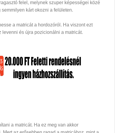
 ragasztó felel, melynek szuper képességei közé
 semmilyen kárt okozni a felületen.
esse a matricát a hordozóról. Ha viszont ezt
levenni és újra pozicionálni a matricát.
mítani a matricát. Ha ez meg van akkor
dni. Mert az erősebben ragad a matricához, mint a