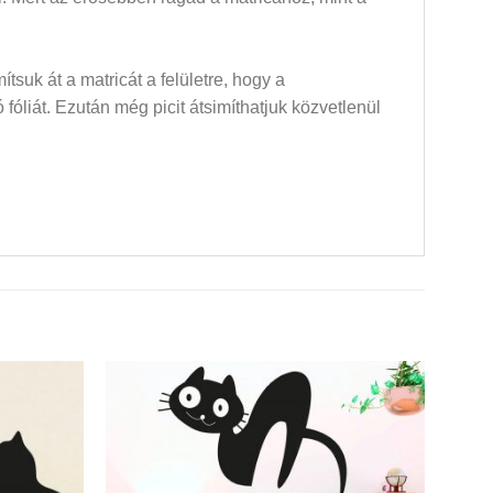
mítsuk át a matricát a felületre, hogy a
óliát. Ezután még picit átsimíthatjuk közvetlenül