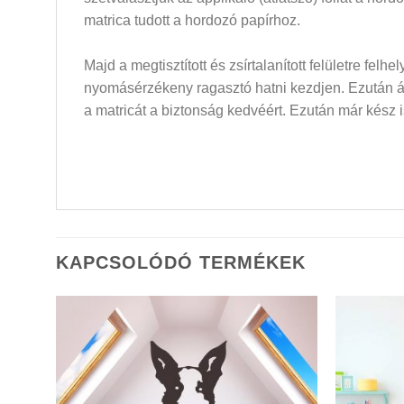
matrica tudott a hordozó papírhoz.
Majd a megtisztított és zsírtalanított felületre felh
nyomásérzékeny ragasztó hatni kezdjen. Ezután átló
a matricát a biztonság kedvéért. Ezután már kész i
KAPCSOLÓDÓ TERMÉKEK