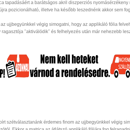
rica tapadásáért a barátságos akril diszperziós nyomásérzékeny
 újra pozicionálható, illetve ha később leszednénk akkor sem fog
z ujjbegyünkkel végig simogatni, hogy az applikáló fólia felveh
ragasztója "aktiválódik" és felhelyezés után már nehezebb lesz 
papírt szétválasztanánk érdemes finom az ujjbegyünkkel végig si
dozótól. Ekkor a matrica az átlátszó applikáló fóliára fog felraga