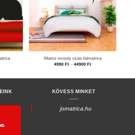
atrica
Állatos mosoly cicás falmatrica
rtartomány:
Ártartomány:
4990
Ft
–
44900
Ft
990 Ft
4990 Ft
-
4900 Ft
44900 Ft
EINK
KÖVESS MINKET
jomatrica.hu