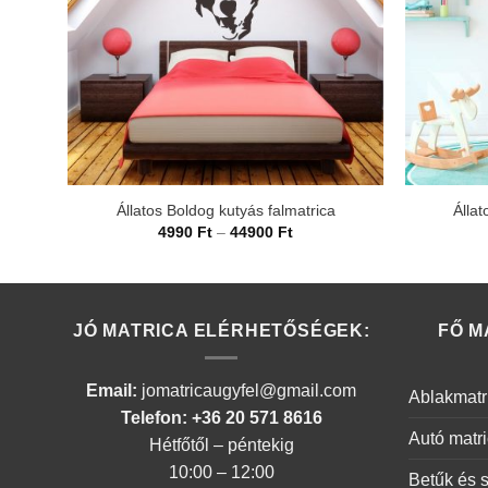
Állatos Boldog kutyás falmatrica
Állat
Ártartomány:
4990
Ft
–
44900
Ft
4990 Ft
-
44900 Ft
JÓ MATRICA ELÉRHETŐSÉGEK:
FŐ M
Email:
jomatricaugyfel@gmail.com
Ablakmatr
Telefon: +36 20 571 8616
Autó matr
Hétfőtől – péntekig
10:00 – 12:00
Betűk és 