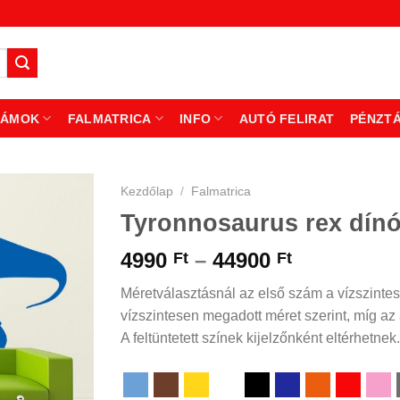
ZÁMOK
FALMATRICA
INFO
AUTÓ FELIRAT
PÉNZT
Kezdőlap
/
Falmatrica
Tyronnosaurus rex dínó
Ártartomá
4990
–
44900
Ft
Ft
4990 Ft
Méretválasztásnál az első szám a vízszintes
-
vízszintesen megadott méret szerint, míg az á
44900 Ft
A feltüntetett színek kijelzőnként eltérhetnek.