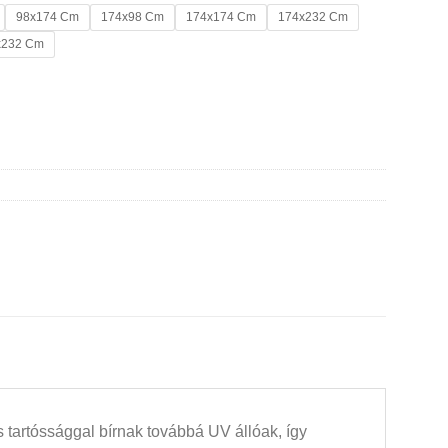
98x174 Cm
174x98 Cm
174x174 Cm
174x232 Cm
x232 Cm
ég
 tartóssággal bírnak továbbá UV állóak, így