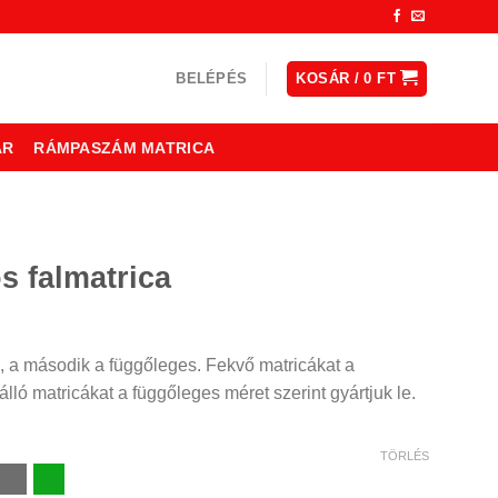
BELÉPÉS
KOSÁR /
0
FT
ÁR
RÁMPASZÁM MATRICA
s falmatrica
ny:
, a második a függőleges. Fekvő matricákat a
lló matricákat a függőleges méret szerint gyártjuk le.
TÖRLÉS