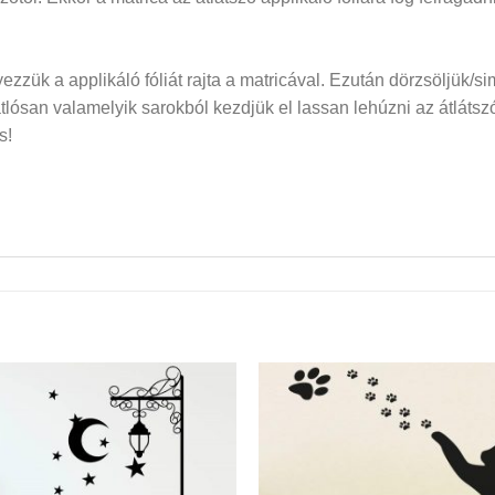
elyezzük a applikáló fóliát rajta a matricával. Ezután dörzsöljük/si
san valamelyik sarokból kezdjük el lassan lehúzni az átlátszó f
s!