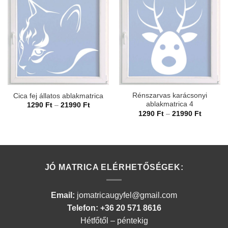
Rénszarvas karácsonyi
Cica fej állatos ablakmatrica
ablakmatrica 4
Ártartomány:
1290
Ft
–
21990
Ft
1290 Ft
Ártarto
1290
Ft
–
21990
Ft
-
1290 Ft
21990 Ft
-
21990 F
JÓ MATRICA ELÉRHETŐSÉGEK:
Email:
jomatricaugyfel@gmail.com
Telefon: +36 20 571 8616
Hétfőtől – péntekig