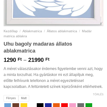
Kezdőlap
/
Ablakmatrica
/
Állatos ablakmatrica
/
Madár
matrica ablakra
Uhu bagoly madaras állatos
ablakmatrica
Ártartomány:
1290
–
21990
Ft
Ft
1290 Ft
A méret választásakor érdemes figyelembe venni azt, hogy
-
a minta torzulhat. Ha gyártáskor mi ezt állapítjuk meg,
21990 Ft
előtte felhívunk telefonon a méret egyeztetéssel
kapcsolatban. A feltüntetett színek kijelzőnként eltérhetnek.
TÖRLÉS
Fényes
Matt