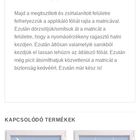
Majd a megtisztított és zsírtalanított felületre
felhelyezzük a applikáló fóliát rajta a matricával.
Ezután dörzsöljük/simítsuk át a matricát a
felületre, hogy a nyomásérzékeny ragasztó hatni
kezdjen. Ezután átlósan valamelyik sarokból
kezdjük el lassan lehúzni az átlátszó fóliát. Ezután
még picit átsimíthatjuk közvetlenül a matricát a
biztonság kedvéért. Ezután már kész is!
KAPCSOLÓDÓ TERMÉKEK