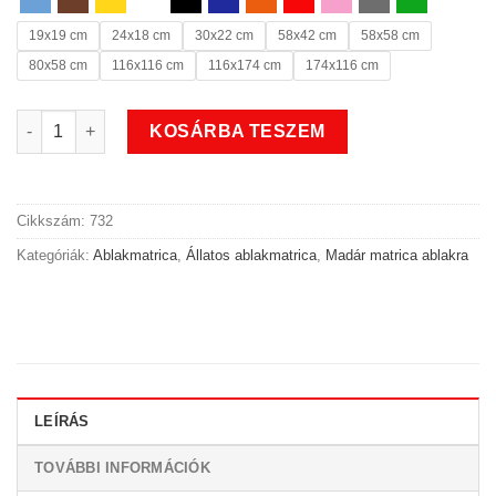
19x19 cm
24x18 cm
30x22 cm
58x42 cm
58x58 cm
80x58 cm
116x116 cm
116x174 cm
174x116 cm
Uhu bagoly madaras állatos ablakmatrica mennyiség
KOSÁRBA TESZEM
Cikkszám:
732
Kategóriák:
Ablakmatrica
,
Állatos ablakmatrica
,
Madár matrica ablakra
LEÍRÁS
TOVÁBBI INFORMÁCIÓK