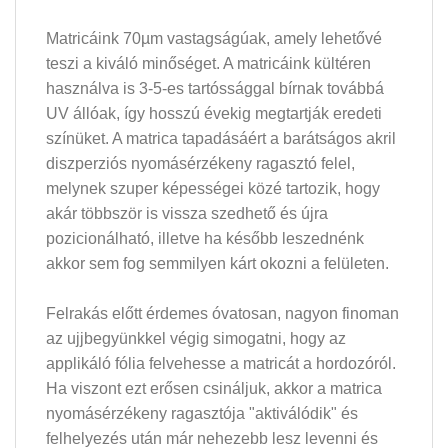
Matricáink 70µm vastagságúak, amely lehetővé
teszi a kiváló minőséget. A matricáink kültéren
használva is 3-5-es tartóssággal bírnak továbbá
UV állóak, így hosszú évekig megtartják eredeti
színüket. A matrica tapadásáért a barátságos akril
diszperziós nyomásérzékeny ragasztó felel,
melynek szuper képességei közé tartozik, hogy
akár többször is vissza szedhető és újra
pozicionálható, illetve ha később leszednénk
akkor sem fog semmilyen kárt okozni a felületen.
Felrakás előtt érdemes óvatosan, nagyon finoman
az ujjbegyünkkel végig simogatni, hogy az
applikáló fólia felvehesse a matricát a hordozóról.
Ha viszont ezt erősen csináljuk, akkor a matrica
nyomásérzékeny ragasztója "aktiválódik" és
felhelyezés után már nehezebb lesz levenni és