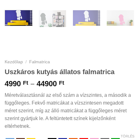
Kezdőlap
/
Falmatrica
Uszkáros kutyás állatos falmatrica
Ártartomány:
4990
–
44900
Ft
Ft
4990 Ft
Méretválasztásnál az első szám a vízszintes, a második a
-
függőleges. Fekvő matricákat a vízszintesen megadott
44900 Ft
méret szerint, míg az álló matricákat a függőleges méret
szerint gyártjuk le. A feltüntetett színek kijelzőnként
eltérhetnek.
TÖRLÉS