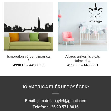
Ismeretlen város falmatrica
Állatos unikornis cicás
2
falmatrica
Ártartomány:
Ártarto
4990
Ft
–
44900
Ft
4990
Ft
–
44900
Ft
4990 Ft
4990 Ft
-
-
44900 Ft
44900 F
JÓ MATRICA ELÉRHETŐSÉGEK:
Email:
jomatricaugyfel@gmail.com
Telefon: +36 20 571 8616