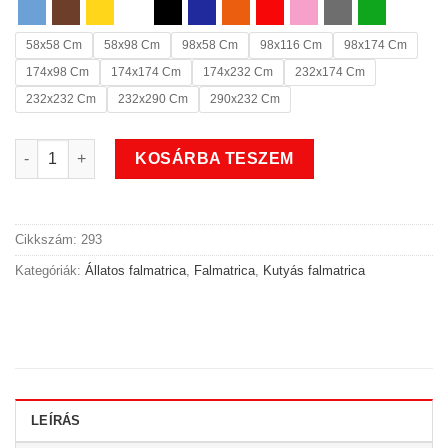
58x58 Cm
58x98 Cm
98x58 Cm
98x116 Cm
98x174 Cm
174x98 Cm
174x174 Cm
174x232 Cm
232x174 Cm
232x232 Cm
232x290 Cm
290x232 Cm
Uszkáros kutyás állatos falmatrica mennyiség
KOSÁRBA TESZEM
Cikkszám:
293
Kategóriák:
Állatos falmatrica
,
Falmatrica
,
Kutyás falmatrica
LEÍRÁS