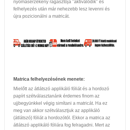
nyomásérzékeny ragasztója "aktiválódik" és
felhelyezés után már nehezebb lesz levenni és
újra pozicionálni a matricát.
Matrica felhelyezésének menete:
Mielőtt az átlátszó applikáló fóliát és a hordozó
papírt szétválasztanánk érdemes finom az
ujjbegyünkkel végig simítani a matricát. Ha ez
meg van akkor szétválasztjuk az applikáló
(átlátszó) fóliát a hordozótól. Ekkor a matrica az
átlátszó applikáló fóliára fog felragadni. Mert az