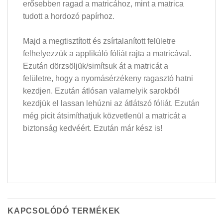
erősebben ragad a matricához, mint a matrica
tudott a hordozó papírhoz.
Majd a megtisztított és zsírtalanított felületre
felhelyezzük a applikáló fóliát rajta a matricával.
Ezután dörzsöljük/simítsuk át a matricát a
felületre, hogy a nyomásérzékeny ragasztó hatni
kezdjen. Ezután átlósan valamelyik sarokból
kezdjük el lassan lehúzni az átlátszó fóliát. Ezután
még picit átsimíthatjuk közvetlenül a matricát a
biztonság kedvéért. Ezután már kész is!
KAPCSOLÓDÓ TERMÉKEK