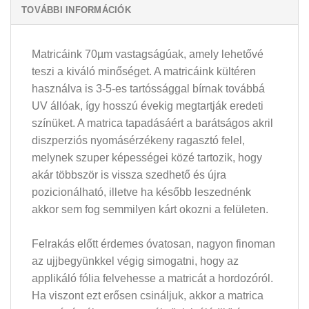
TOVÁBBI INFORMÁCIÓK
Matricáink 70µm vastagságúak, amely lehetővé
teszi a kiváló minőséget. A matricáink kültéren
használva is 3-5-es tartóssággal bírnak továbbá
UV állóak, így hosszú évekig megtartják eredeti
színüket. A matrica tapadásáért a barátságos akril
diszperziós nyomásérzékeny ragasztó felel,
melynek szuper képességei közé tartozik, hogy
akár többször is vissza szedhető és újra
pozicionálható, illetve ha később leszednénk
akkor sem fog semmilyen kárt okozni a felületen.
Felrakás előtt érdemes óvatosan, nagyon finoman
az ujjbegyünkkel végig simogatni, hogy az
applikáló fólia felvehesse a matricát a hordozóról.
Ha viszont ezt erősen csináljuk, akkor a matrica