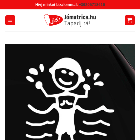
Skip
Hívj minket bizalommal:
+36205718616
to
content