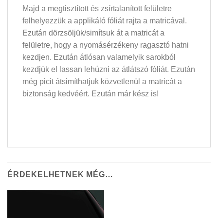
Majd a megtisztított és zsírtalanított felületre
felhelyezzük a applikáló fóliát rajta a matricával.
Ezután dörzsöljük/simítsuk át a matricát a
felületre, hogy a nyomásérzékeny ragasztó hatni
kezdjen. Ezután átlósan valamelyik sarokból
kezdjük el lassan lehúzni az átlátszó fóliát. Ezután
még picit átsimíthatjuk közvetlenül a matricát a
biztonság kedvéért. Ezután már kész is!
ÉRDEKELHETNEK MÉG…