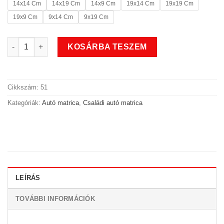
14x14 Cm
14x19 Cm
14x9 Cm
19x14 Cm
19x19 Cm
19x9 Cm
9x14 Cm
9x19 Cm
Úszó fiú családi autó matrica mennyiség
KOSÁRBA TESZEM
Cikkszám:
51
Kategóriák:
Autó matrica
,
Családi autó matrica
LEÍRÁS
TOVÁBBI INFORMÁCIÓK