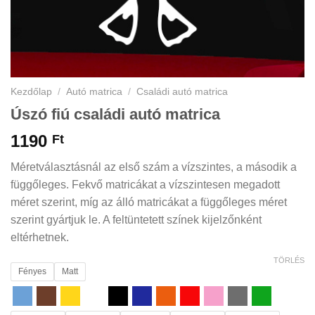
Kezdőlap
/
Autó matrica
/
Családi autó matrica
Úszó fiú családi autó matrica
1190
Ft
Méretválasztásnál az első szám a vízszintes, a második a
függőleges. Fekvő matricákat a vízszintesen megadott
méret szerint, míg az álló matricákat a függőleges méret
szerint gyártjuk le. A feltüntetett színek kijelzőnként
eltérhetnek.
TÖRLÉS
Fényes
Matt