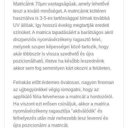
Matricáink 70µm vastagságúak, amely lehetővé
teszi a kiváló minőséget. A matricáink kültéren
használva is 3-5-es tartóssággal bírnak továbbá
UV állóak, így hosszú évekig megtartják eredeti
színüket. A matrica tapadásáért a barátságos akril
diszperziós nyomásérzékeny ragasztó felel,
melynek szuper képességei közé tartozik, hogy
akár többször is vissza szedhető és újra
pozicionálható, illetve ha később leszednénk
akkor sem fog semmilyen kárt okozni a felületen.
Felrakás előtt érdemes óvatosan, nagyon finoman
az ujjbegyünkkel végig simogatni, hogy az
applikáló fólia felvehesse a matricát a hordozóról.
Ha viszont ezt erősen csináljuk, akkor a matrica
nyomásérzékeny ragasztója "aktiválódik" és
felhelyezés után már nehezebb lesz levenni és
újra pozicionálni a matricát.