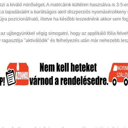
i a kiváló minőséget. A matricáink kültéren használva is 3-5-es
rica tapadásáért a barátságos akril diszperziós nyomásérzékeny
 újra pozicionálható, illetve ha később leszednénk akkor sem fog
z ujjbegyünkkel végig simogatni, hogy az applikáló fólia felveh
ragasztója "aktiválódik" és felhelyezés után már nehezebb lesz 