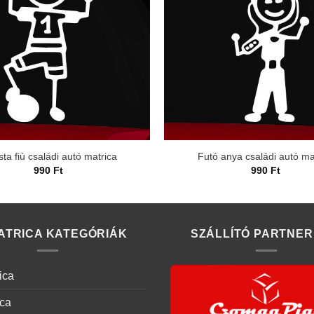
sta fiú családi autó matrica
Futó anya családi autó ma
990
Ft
990
Ft
ATRICA KATEGÓRIÁK
SZÁLLÍTÓ PARTNER
ica
ica