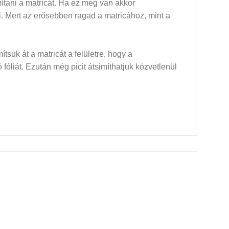
mítani a matricát. Ha ez meg van akkor
dni. Mert az erősebben ragad a matricához, mint a
mítsuk át a matricát a felületre, hogy a
óliát. Ezután még picit átsimíthatjuk közvetlenül