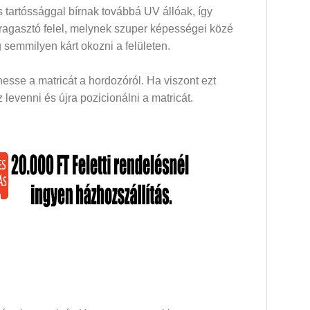
 tartóssággal bírnak továbbá UV állóak, így
 ragasztó felel, melynek szuper képességei közé
 semmilyen kárt okozni a felületen.
esse a matricát a hordozóról. Ha viszont ezt
levenni és újra pozicionálni a matricát.