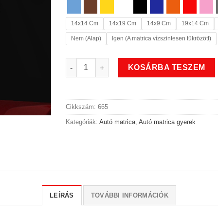
14x14 Cm
14x19 Cm
14x9 Cm
19x14 Cm
Nem (Alap)
Igen (A matrica vízszintesen tükrözött)
Vagány gyerek autó matrica mennyiség
KOSÁRBA TESZEM
Cikkszám:
665
Kategóriák:
Autó matrica
,
Autó matrica gyerek
LEÍRÁS
TOVÁBBI INFORMÁCIÓK