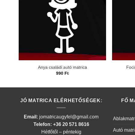
Anya családi autó matrica
Foci
990
Ft
JÓ MATRICA ELÉRHETŐSÉGEK:
FŐ M
Email:
jomatricaugyfel@gmail.com
Ablakmatr
Telefon: +36 20 571 8616
Autó matr
Hétfőtől – péntekig