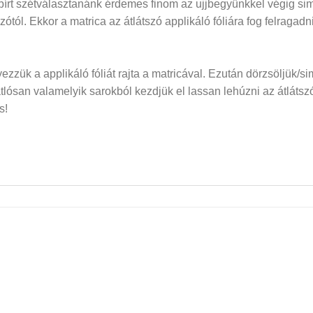
papírt szétválasztanánk érdemes finom az ujjbegyünkkel végig si
dozótól. Ekkor a matrica az átlátszó applikáló fóliára fog felraga
elyezzük a applikáló fóliát rajta a matricával. Ezután dörzsöljük/si
san valamelyik sarokból kezdjük el lassan lehúzni az átlátszó f
s!