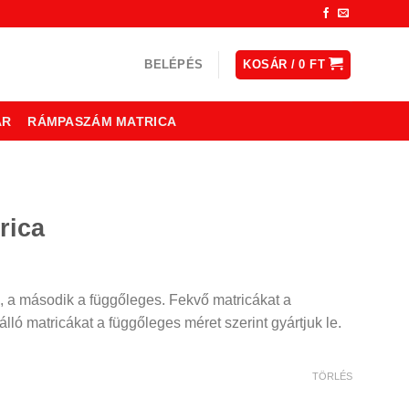
BELÉPÉS
KOSÁR /
0
FT
ÁR
RÁMPASZÁM MATRICA
rica
, a második a függőleges. Fekvő matricákat a
lló matricákat a függőleges méret szerint gyártjuk le.
TÖRLÉS