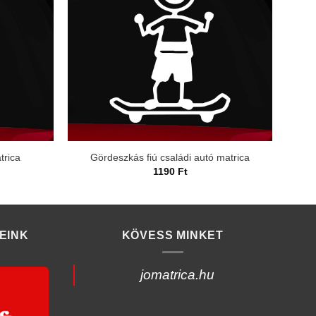
trica
Gördeszkás fiú családi autó matrica
1190
Ft
EINK
KÖVESS MINKET
jomatrica.hu