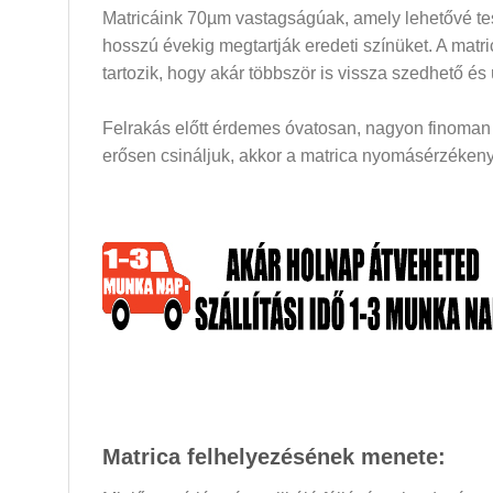
Matricáink 70µm vastagságúak, amely lehetővé tesz
hosszú évekig megtartják eredeti színüket. A mat
tartozik, hogy akár többször is vissza szedhető és
Felrakás előtt érdemes óvatosan, nagyon finoman a
erősen csináljuk, akkor a matrica nyomásérzékeny 
Matrica felhelyezésének menete: