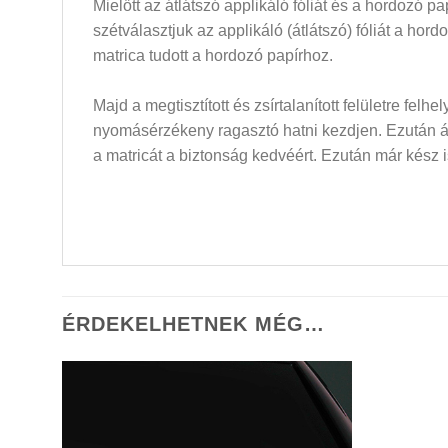
Mielőtt az átlátszó applikáló fóliát és a hordozó 
szétválasztjuk az applikáló (átlátszó) fóliát a hor
matrica tudott a hordozó papírhoz.
Majd a megtisztított és zsírtalanított felületre felh
nyomásérzékeny ragasztó hatni kezdjen. Ezután átló
a matricát a biztonság kedvéért. Ezután már kész i
ÉRDEKELHETNEK MÉG…