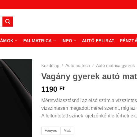
ZÁMOK
FALMATRICA
INFO
AUTÓ FELIRAT
PÉNZT
Kezdőlap
/
Autó matrica
/
Autó matrica gyerek
Vagány gyerek autó mat
1190
Ft
Méretválasztásnál az első szám a vízszintes
vízszintesen megadott méret szerint, míg az á
A feltüntetett színek kijelzőnként eltérhetnek.
Fényes
Matt