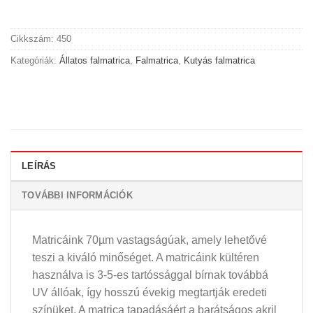
Cikkszám:
450
Kategóriák:
Állatos falmatrica
,
Falmatrica
,
Kutyás falmatrica
LEÍRÁS
TOVÁBBI INFORMÁCIÓK
Matricáink 70µm vastagságúak, amely lehetővé
teszi a kiváló minőséget. A matricáink kültéren
használva is 3-5-es tartóssággal bírnak továbbá
UV állóak, így hosszú évekig megtartják eredeti
színüket. A matrica tapadásáért a barátságos akril