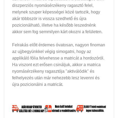
diszperziós nyomásérzékeny ragasztó felel,
melynek szuper képességei közé tartozik, hogy
akár többször is vissza szedhető és újra
pozicionálható, illetve ha később leszednénk
akkor sem fog semmilyen kárt okozni a felületen.
Felrakás előtt érdemes óvatosan, nagyon finoman
az ujjbegyünkkel végig simogatni, hogy az
applikáló fólia felvehesse a matricát a hordozóról.
Ha viszont ezt erősen csináljuk, akkor a matrica
nyomásérzékeny ragasztója "aktiválódik" és
felhelyezés után már nehezebb lesz levenni és
újra pozicionálni a matricát.