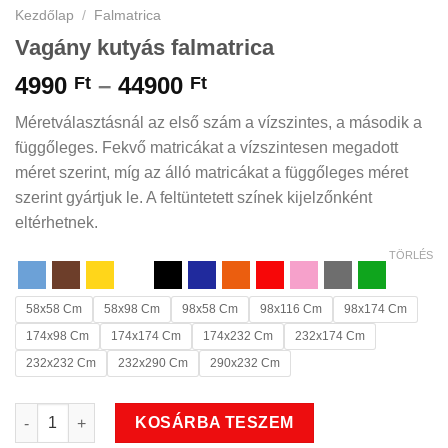
Kezdőlap
/
Falmatrica
Vagány kutyás falmatrica
Ártartomány:
4990
–
44900
Ft
Ft
4990 Ft
Méretválasztásnál az első szám a vízszintes, a második a
-
függőleges. Fekvő matricákat a vízszintesen megadott
44900 Ft
méret szerint, míg az álló matricákat a függőleges méret
szerint gyártjuk le. A feltüntetett színek kijelzőnként
eltérhetnek.
TÖRLÉS
58x58 Cm
58x98 Cm
98x58 Cm
98x116 Cm
98x174 Cm
174x98 Cm
174x174 Cm
174x232 Cm
232x174 Cm
232x232 Cm
232x290 Cm
290x232 Cm
Vagány kutyás falmatrica mennyiség
KOSÁRBA TESZEM