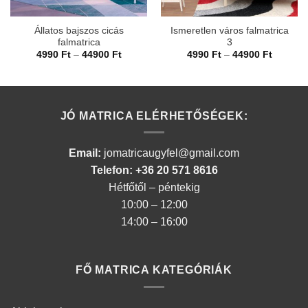
Állatos bajszos cicás
Ismeretlen város falmatrica
falmatrica
3
Ártartomány:
Ártarto
4990
Ft
–
44900
Ft
4990
Ft
–
44900
Ft
4990 Ft
4990 Ft
-
-
44900 Ft
44900 F
JÓ MATRICA ELÉRHETŐSÉGEK:
Email:
jomatricaugyfel@gmail.com
Telefon: +36 20 571 8616
Hétfőtől – péntekig
10:00 – 12:00
14:00 – 16:00
FŐ MATRICA KATEGÓRIÁK