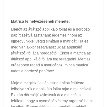
Matrica felhelyezésének menete:
Mielőtt az átlátszó applikáló fóliát és a hordozó
papírt szétválasztanánk érdemes finom az
ujjbegyünkkel végig simítani a matricát. Ha ez
meg van akkor szétválasztjuk az applikáló
(átlátszó) fóliát a hordozótól. Ekkor a matrica az
átlátszó applikáló fóliára fog felragadni. Mert az
erősebben ragad a matricához, mint a matrica
tudott a hordozó papírhoz.
Majd a megtisztított és zsírtalanított felületre
felhelyezzük a applikáló fóliát rajta a matricával.
Ezután dörzsöljük/simítsuk át a matricát a
felületre, hogy a nyomásérzékeny ragasztó hatni
kezdjen. Ezután átlósan valamelyik sarokból