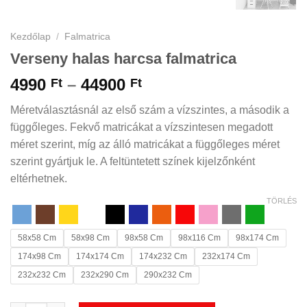
Kezdőlap
/
Falmatrica
Verseny halas harcsa falmatrica
Ártartomány:
4990
–
44900
Ft
Ft
4990 Ft
Méretválasztásnál az első szám a vízszintes, a második a
-
függőleges. Fekvő matricákat a vízszintesen megadott
44900 Ft
méret szerint, míg az álló matricákat a függőleges méret
szerint gyártjuk le. A feltüntetett színek kijelzőnként
eltérhetnek.
TÖRLÉS
58x58 Cm
58x98 Cm
98x58 Cm
98x116 Cm
98x174 Cm
174x98 Cm
174x174 Cm
174x232 Cm
232x174 Cm
232x232 Cm
232x290 Cm
290x232 Cm