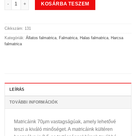
Verseny halas harcsa falmatrica mennyiség
KOSÁRBA TESZEM
Cikkszám:
131
Kategóriák:
Állatos falmatrica
,
Falmatrica
,
Halas falmatrica
,
Harcsa
falmatrica
LEÍRÁS
TOVÁBBI INFORMÁCIÓK
Matricáink 70µm vastagságúak, amely lehetővé
teszi a kiváló minőséget. A matricáink kültéren