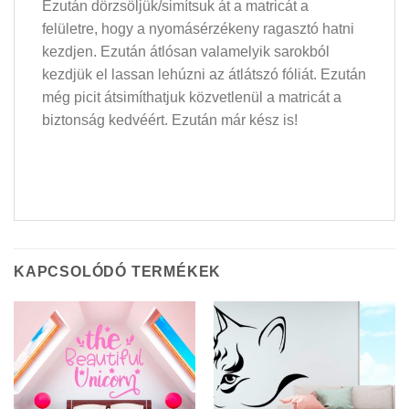
Ezután dörzsöljük/simítsuk át a matricát a
felületre, hogy a nyomásérzékeny ragasztó hatni
kezdjen. Ezután átlósan valamelyik sarokból
kezdjük el lassan lehúzni az átlátszó fóliát. Ezután
még picit átsimíthatjuk közvetlenül a matricát a
biztonság kedvéért. Ezután már kész is!
KAPCSOLÓDÓ TERMÉKEK