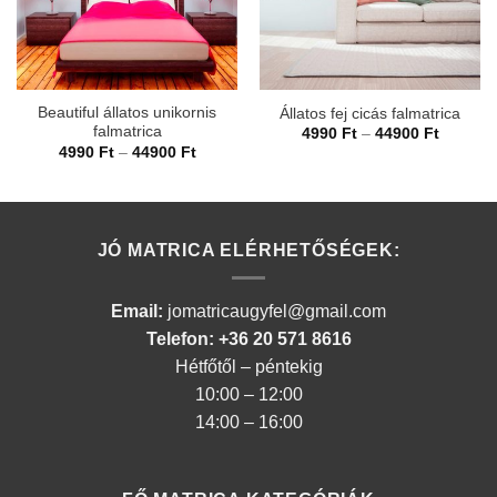
Beautiful állatos unikornis
Állatos fej cicás falmatrica
falmatrica
Ártarto
4990
Ft
–
44900
Ft
4990 Ft
Ártartomány:
4990
Ft
–
44900
Ft
-
4990 Ft
44900 F
-
44900 Ft
JÓ MATRICA ELÉRHETŐSÉGEK:
Email:
jomatricaugyfel@gmail.com
Telefon: +36 20 571 8616
Hétfőtől – péntekig
10:00 – 12:00
14:00 – 16:00