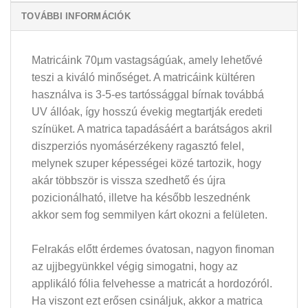
TOVÁBBI INFORMÁCIÓK
Matricáink 70µm vastagságúak, amely lehetővé
teszi a kiváló minőséget. A matricáink kültéren
használva is 3-5-es tartóssággal bírnak továbbá
UV állóak, így hosszú évekig megtartják eredeti
színüket. A matrica tapadásáért a barátságos akril
diszperziós nyomásérzékeny ragasztó felel,
melynek szuper képességei közé tartozik, hogy
akár többször is vissza szedhető és újra
pozicionálható, illetve ha később leszednénk
akkor sem fog semmilyen kárt okozni a felületen.
Felrakás előtt érdemes óvatosan, nagyon finoman
az ujjbegyünkkel végig simogatni, hogy az
applikáló fólia felvehesse a matricát a hordozóról.
Ha viszont ezt erősen csináljuk, akkor a matrica