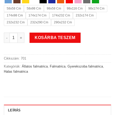
58x58 Cm
58x98 Cm
98x58 Cm
98x116 Cm
98x174 Cm
174x98 Cm
174x174 Cm
174x232 Cm
232x174 Cm
232x232 Cm
232x290 Cm
290x232 Cm
Vicces halas gyerekszoba falmatrica mennyiség
KOSÁRBA TESZEM
Cikkszám:
701
Kategóriák:
Állatos falmatrica
,
Falmatrica
,
Gyerekszoba falmatrica
,
Halas falmatrica
LEÍRÁS