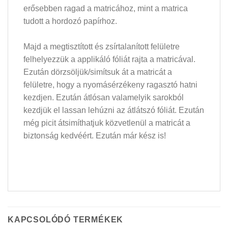
erősebben ragad a matricához, mint a matrica
tudott a hordozó papírhoz.
Majd a megtisztított és zsírtalanított felületre
felhelyezzük a applikáló fóliát rajta a matricával.
Ezután dörzsöljük/simítsuk át a matricát a
felületre, hogy a nyomásérzékeny ragasztó hatni
kezdjen. Ezután átlósan valamelyik sarokból
kezdjük el lassan lehúzni az átlátszó fóliát. Ezután
még picit átsimíthatjuk közvetlenül a matricát a
biztonság kedvéért. Ezután már kész is!
KAPCSOLÓDÓ TERMÉKEK