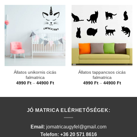
Állatos unikornis cicás
Állatos tappancsos cicás
falmatrica
falmatrica
Ártartomány:
Ártarto
4990
Ft
–
44900
Ft
4990
Ft
–
44900
Ft
4990 Ft
4990 Ft
-
-
44900 Ft
44900 F
JÓ MATRICA ELÉRHETŐSÉGEK:
Email:
jomatricaugyfel@gmail.com
Telefon: +36 20 571 8616