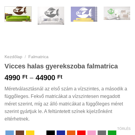
Kezdőlap
/
Falmatrica
Vicces halas gyerekszoba falmatrica
Ártartomány:
4990
–
44900
Ft
Ft
4990 Ft
Méretválasztásnál az első szám a vízszintes, a második a
-
függőleges. Fekvő matricákat a vízszintesen megadott
44900 Ft
méret szerint, míg az álló matricákat a függőleges méret
szerint gyártjuk le. A feltüntetett színek kijelzőnként
eltérhetnek.
TÖRLÉS