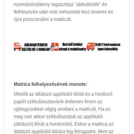
nyomásérzékeny ragasztója "aktiválódik" és
felhelyezés után már nehezebb lesz levenni és
újra pozicionálni a matricát.
Matrica felhelyezésének menete:
Mielőtt az átlátszó applikáló fóliát és a hordozó
papírt szétválasztanánk érdemes finom az
ujjbegyünkkel végig simítani a matricát. Ha ez
meg van akkor szétválasztjuk az applikáló
(átlátszó) fóliát a hordozótól. Ekkor a matrica az
átlátszó applikáló fóliára fog felragadni. Mert az