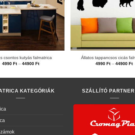
os csontos kutyás falmatrica
Állatos tappancsos cicás fal
Ártartomány:
Á
4990
Ft
–
44900
Ft
4990
Ft
–
44900
Ft
4990 Ft
4
-
-
44900 Ft
4
ATRICA KATEGÓRIÁK
SZÁLLÍTÓ PARTNER
ica
ica
számok