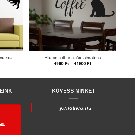
matrica
Állatos coffee cicás falmatrica
rtartomány:
Ártartomány:
4990
Ft
–
44900
Ft
990 Ft
4990 Ft
-
4900 Ft
44900 Ft
EINK
KÖVESS MINKET
jomatrica.hu