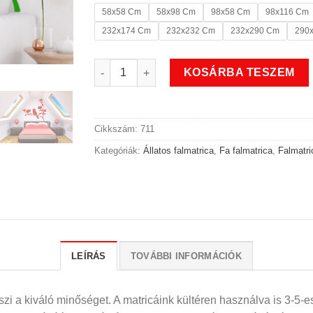
58x58 Cm
58x98 Cm
98x58 Cm
98x116 Cm
232x174 Cm
232x232 Cm
232x290 Cm
290
Virágos madaras fa falmatrica 2 mennyiség
KOSÁRBA TESZEM
Cikkszám:
711
Kategóriák:
Állatos falmatrica
,
Fa falmatrica
,
Falmatri
LEÍRÁS
TOVÁBBI INFORMÁCIÓK
i a kiváló minőséget. A matricáink kültéren használva is 3-5-es