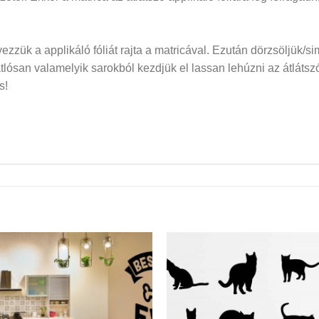
elyezzük a applikáló fóliát rajta a matricával. Ezután dörzsöljük/si
san valamelyik sarokból kezdjük el lassan lehúzni az átlátszó f
s!