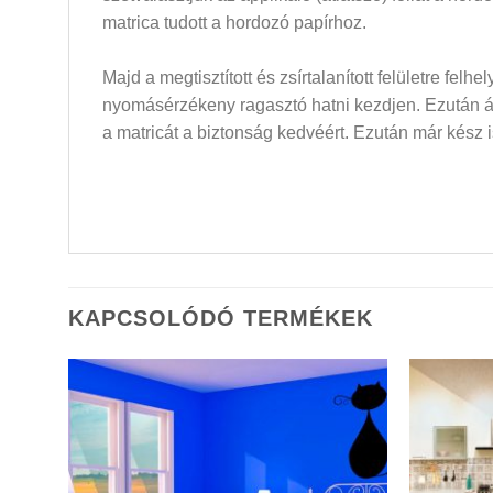
matrica tudott a hordozó papírhoz.
Majd a megtisztított és zsírtalanított felületre felh
nyomásérzékeny ragasztó hatni kezdjen. Ezután átló
a matricát a biztonság kedvéért. Ezután már kész i
KAPCSOLÓDÓ TERMÉKEK