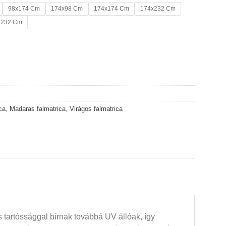
98x174 Cm
174x98 Cm
174x174 Cm
174x232 Cm
x232 Cm
ca
,
Madaras falmatrica
,
Virágos falmatrica
 tartóssággal bírnak továbbá UV állóak, így