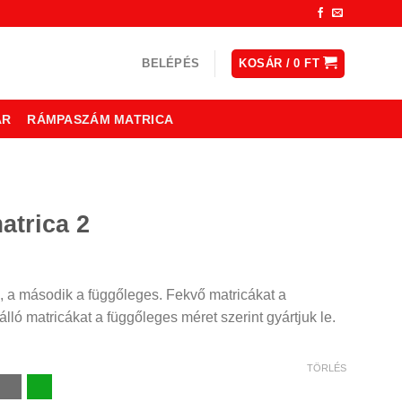
BELÉPÉS
KOSÁR /
0
FT
ÁR
RÁMPASZÁM MATRICA
atrica 2
ny:
, a második a függőleges. Fekvő matricákat a
lló matricákat a függőleges méret szerint gyártjuk le.
TÖRLÉS