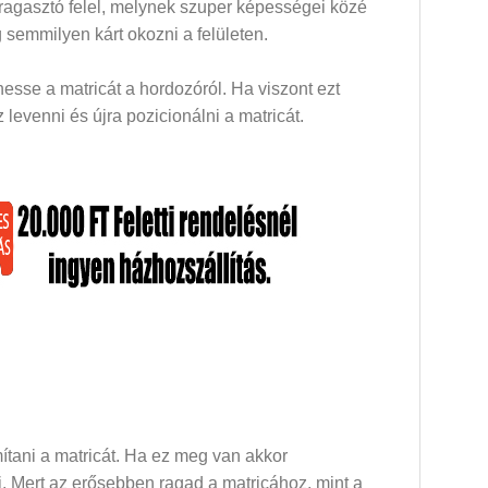
 ragasztó felel, melynek szuper képességei közé
 semmilyen kárt okozni a felületen.
esse a matricát a hordozóról. Ha viszont ezt
levenni és újra pozicionálni a matricát.
mítani a matricát. Ha ez meg van akkor
dni. Mert az erősebben ragad a matricához, mint a