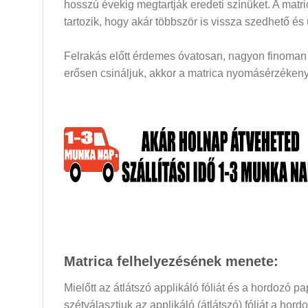
hosszú évekig megtartják eredeti színüket. A mat
tartozik, hogy akár többször is vissza szedhető és
Felrakás előtt érdemes óvatosan, nagyon finoman a
erősen csináljuk, akkor a matrica nyomásérzékeny 
Matrica felhelyezésének menete:
Mielőtt az átlátszó applikáló fóliát és a hordozó 
szétválasztjuk az applikáló (átlátszó) fóliát a hor