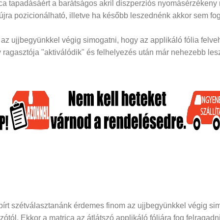
rica tapadásáért a barátságos akril diszperziós nyomásérzékeny
 újra pozicionálható, illetve ha később leszednénk akkor sem fog
z ujjbegyünkkel végig simogatni, hogy az applikáló fólia felveh
ragasztója "aktiválódik" és felhelyezés után már nehezebb lesz 
papírt szétválasztanánk érdemes finom az ujjbegyünkkel végig si
dozótól. Ekkor a matrica az átlátszó applikáló fóliára fog felraga