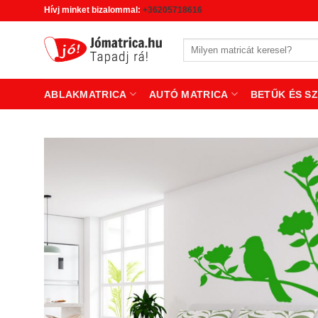
Skip
Hívj minket bizalommal:
+36205718616
to
content
Keresés
a
következőre:
ABLAKMATRICA
AUTÓ MATRICA
BETŰK ÉS S