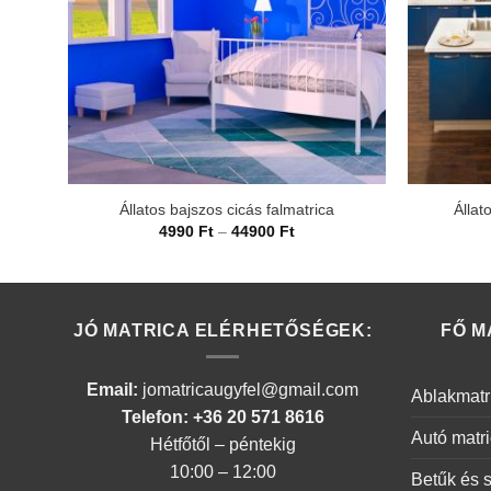
Állatos bajszos cicás falmatrica
Állat
Ártartomány:
4990
Ft
–
44900
Ft
4990 Ft
-
44900 Ft
JÓ MATRICA ELÉRHETŐSÉGEK:
FŐ M
Email:
jomatricaugyfel@gmail.com
Ablakmatr
Telefon: +36 20 571 8616
Autó matr
Hétfőtől – péntekig
10:00 – 12:00
Betűk és 