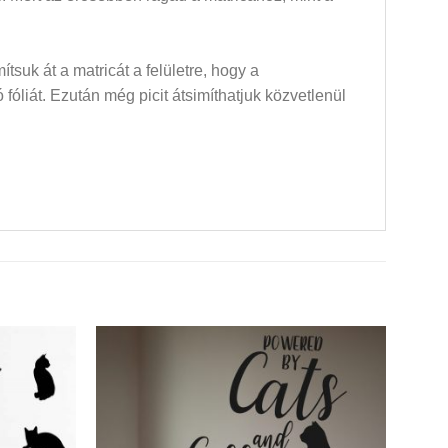
mítsuk át a matricát a felületre, hogy a
óliát. Ezután még picit átsimíthatjuk közvetlenül