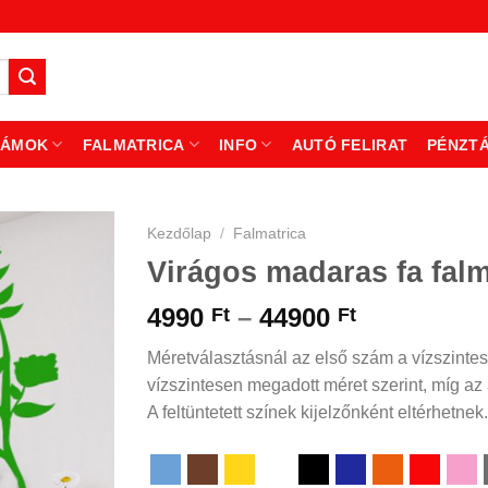
ZÁMOK
FALMATRICA
INFO
AUTÓ FELIRAT
PÉNZT
Kezdőlap
/
Falmatrica
Virágos madaras fa falm
Ártartomá
4990
–
44900
Ft
Ft
4990 Ft
Méretválasztásnál az első szám a vízszintes
-
vízszintesen megadott méret szerint, míg az á
44900 Ft
A feltüntetett színek kijelzőnként eltérhetnek.