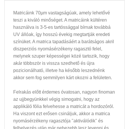
Matricáink 70µm vastagságúak, amely lehetővé
teszi a kiváló minőséget. A matricáink kültéren
használva is 3-5-es tartóssággal bírnak továbbá
UV állóak, így hosszú évekig megtartják eredeti
színüket. A matrica tapadásáért a barátságos akril
diszperziós nyomásérzékeny ragasztó felel,
melynek szuper képességei közé tartozik, hogy
akár többször is vissza szedhető és újra
pozicionálható, illetve ha később leszednénk
akkor sem fog semmilyen kárt okozni a felületen.
Felrakás előtt érdemes óvatosan, nagyon finoman
az ujjbegyünkkel végig simogatni, hogy az
applikáló fólia felvehesse a matricát a hordozóról.
Ha viszont ezt erősen csináljuk, akkor a matrica
nyomásérzékeny ragasztója "aktiválódik" és
felhelyezés után már nehezebb lesz levenni és