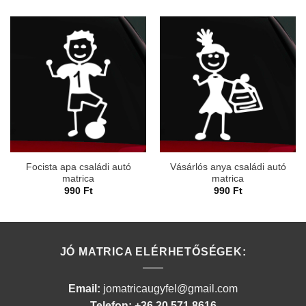
Focista apa családi autó
Vásárlós anya családi autó
matrica
matrica
990
Ft
990
Ft
JÓ MATRICA ELÉRHETŐSÉGEK:
Email:
jomatricaugyfel@gmail.com
Telefon: +36 20 571 8616