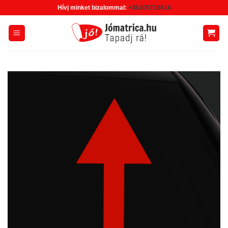
Skip
Hívj minket bizalommal:
+36205718616
to
content