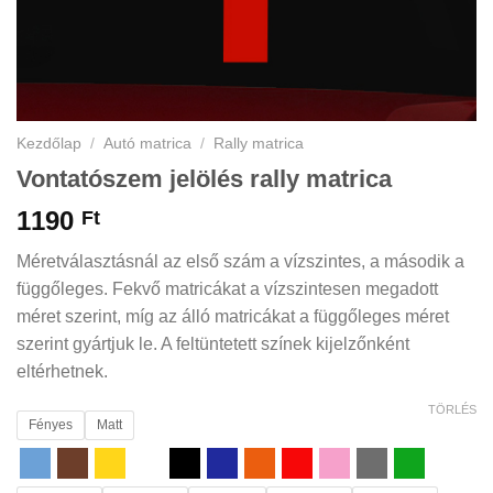
Kezdőlap
/
Autó matrica
/
Rally matrica
Vontatószem jelölés rally matrica
1190
Ft
Méretválasztásnál az első szám a vízszintes, a második a
függőleges. Fekvő matricákat a vízszintesen megadott
méret szerint, míg az álló matricákat a függőleges méret
szerint gyártjuk le. A feltüntetett színek kijelzőnként
eltérhetnek.
TÖRLÉS
Fényes
Matt