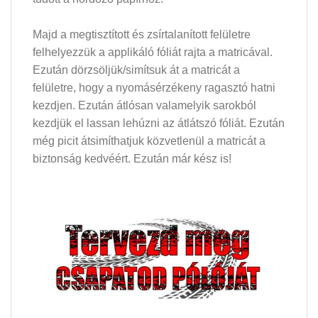
Majd a megtisztított és zsírtalanított felületre
felhelyezzük a applikáló fóliát rajta a matricával.
Ezután dörzsöljük/simítsuk át a matricát a
felületre, hogy a nyomásérzékeny ragasztó hatni
kezdjen. Ezután átlósan valamelyik sarokból
kezdjük el lassan lehúzni az átlátszó fóliát. Ezután
még picit átsimíthatjuk közvetlenül a matricát a
biztonság kedvéért. Ezután már kész is!