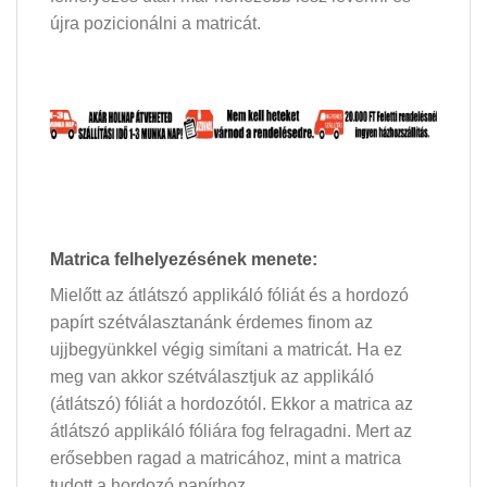
újra pozicionálni a matricát.
Matrica felhelyezésének menete:
Mielőtt az átlátszó applikáló fóliát és a hordozó
papírt szétválasztanánk érdemes finom az
ujjbegyünkkel végig simítani a matricát. Ha ez
meg van akkor szétválasztjuk az applikáló
(átlátszó) fóliát a hordozótól. Ekkor a matrica az
átlátszó applikáló fóliára fog felragadni. Mert az
erősebben ragad a matricához, mint a matrica
tudott a hordozó papírhoz.