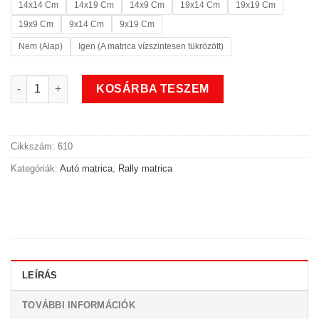
14x14 Cm
14x19 Cm
14x9 Cm
19x14 Cm
19x19 Cm
19x9 Cm
9x14 Cm
9x19 Cm
Nem (Alap)
Igen (A matrica vízszintesen tükrözött)
Vontatószem jelölés rally matrica mennyiség
KOSÁRBA TESZEM
Cikkszám:
610
Kategóriák:
Autó matrica
,
Rally matrica
LEÍRÁS
TOVÁBBI INFORMÁCIÓK