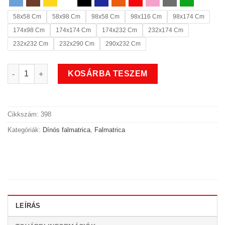
58x58 Cm
58x98 Cm
98x58 Cm
98x116 Cm
98x174 Cm
174x98 Cm
174x174 Cm
174x232 Cm
232x174 Cm
232x232 Cm
232x290 Cm
290x232 Cm
Zenés dínós falmatrica mennyiség
KOSÁRBA TESZEM
Cikkszám:
398
Kategóriák:
Dínós falmatrica
,
Falmatrica
LEÍRÁS