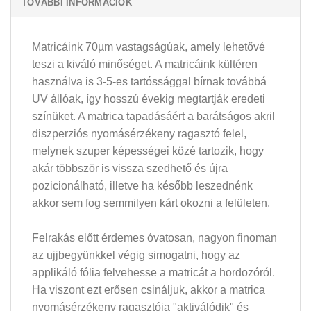
TOVÁBBI INFORMÁCIÓK
Matricáink 70µm vastagságúak, amely lehetővé
teszi a kiváló minőséget. A matricáink kültéren
használva is 3-5-es tartóssággal bírnak továbbá
UV állóak, így hosszú évekig megtartják eredeti
színüket. A matrica tapadásáért a barátságos akril
diszperziós nyomásérzékeny ragasztó felel,
melynek szuper képességei közé tartozik, hogy
akár többször is vissza szedhető és újra
pozicionálható, illetve ha később leszednénk
akkor sem fog semmilyen kárt okozni a felületen.
Felrakás előtt érdemes óvatosan, nagyon finoman
az ujjbegyünkkel végig simogatni, hogy az
applikáló fólia felvehesse a matricát a hordozóról.
Ha viszont ezt erősen csináljuk, akkor a matrica
nyomásérzékeny ragasztója "aktiválódik" és