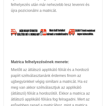
felhelyezés után már nehezebb lesz levenni és
újra pozicionálni a matricát.
Matrica felhelyezésének menete:
Mielőtt az átlátszó applikáló fóliát és a hordozó
papírt szétválasztanánk érdemes finom az
ujjbegyünkkel végig simítani a matricát. Ha ez
meg van akkor szétválasztjuk az applikáló
(átlátszó) fóliát a hordozótól. Ekkor a matrica az
átlátszó applikáló fóliára fog felragadni. Mert az
erősebben ragad a matricához, mint a matrica