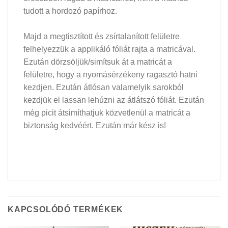
tudott a hordozó papírhoz.
Majd a megtisztított és zsírtalanított felületre
felhelyezzük a applikáló fóliát rajta a matricával.
Ezután dörzsöljük/simítsuk át a matricát a
felületre, hogy a nyomásérzékeny ragasztó hatni
kezdjen. Ezután átlósan valamelyik sarokból
kezdjük el lassan lehúzni az átlátszó fóliát. Ezután
még picit átsimíthatjuk közvetlenül a matricát a
biztonság kedvéért. Ezután már kész is!
KAPCSOLÓDÓ TERMÉKEK