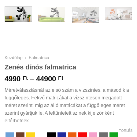
Kezdőlap
/
Falmatrica
Zenés dínós falmatrica
Ártartomány:
4990
–
44900
Ft
Ft
4990 Ft
Méretválasztásnál az első szám a vízszintes, a második a
-
függőleges. Fekvő matricákat a vízszintesen megadott
44900 Ft
méret szerint, míg az álló matricákat a függőleges méret
szerint gyártjuk le. A feltüntetett színek kijelzőnként
eltérhetnek.
TÖRLÉS