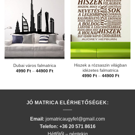
Hiszek a rózsaszin világban
Dubai város falmatrica
idézetes falmatrica
Ártartomány:
4990
Ft
–
44900
Ft
4990 Ft
Ártarto
4990
Ft
–
44900
Ft
-
4990 Ft
44900 Ft
-
44900 F
JÓ MATRICA ELÉRHETŐSÉGEK:
Email:
jomatricaugyfel@gmail.com
Telefon: +36 20 571 8616
Hétfőtől – péntekig