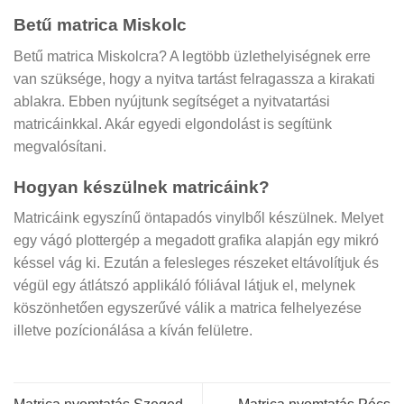
Betű matrica Miskolc
Betű matrica Miskolcra? A legtöbb üzlethelyiségnek erre
van szüksége, hogy a nyitva tartást felragassza a kirakati
ablakra. Ebben nyújtunk segítséget a nyitvatartási
matricáinkkal. Akár egyedi elgondolást is segítünk
megvalósítani.
Hogyan készülnek matricáink?
Matricáink egyszínű öntapadós vinylből készülnek. Melyet
egy vágó plottergép a megadott grafika alapján egy mikró
késsel vág ki. Ezután a felesleges részeket eltávolítjuk és
végül egy átlátszó applikáló fóliával látjuk el, melynek
köszönhetően egyszerűvé válik a matrica felhelyezése
illetve pozícionálása a kíván felületre.