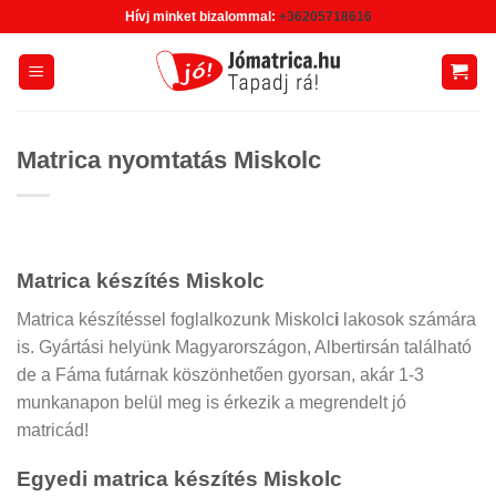
Skip
Hívj minket bizalommal:
+36205718616
to
content
Matrica nyomtatás Miskolc
Matrica készítés Miskolc
Matrica készítéssel foglalkozunk Miskolc
i
lakosok számára
is. Gyártási helyünk Magyarországon, Albertirsán található
de a Fáma futárnak köszönhetően gyorsan, akár 1-3
munkanapon belül meg is érkezik a megrendelt jó
matricád!
Egyedi matrica készítés Miskolc