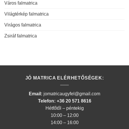
Város falmatrica
Világtérkép falmatrica
Virágos falmatrica
Zsiráf falmatrica
JÓ MATRICA ELÉRHETŐSÉGEK:
Email:
jomatricaugyfel@gmail.com
Telefon: +36 20 571 8616
Hétfőtől – péntekig
10:00 – 12:00
14:00 – 16:00