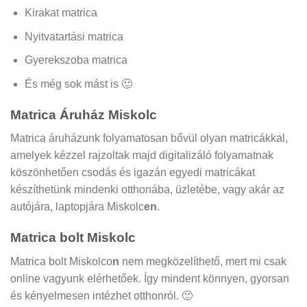
Kirakat matrica
Nyitvatartási matrica
Gyerekszoba matrica
És még sok mást is 🙂
Matrica Áruház Miskolc
Matrica áruházunk folyamatosan bővül olyan matricákkal,
amelyek kézzel rajzoltak majd digitalizáló folyamatnak
köszönhetően csodás és igazán egyedi matricákat
készíthetünk mindenki otthonába, üzletébe, vagy akár az
autójára, laptopjára Miskolc
en
.
Matrica bolt Miskolc
Matrica bolt Miskolco
n
nem megközelíthető, mert mi csak
online vagyunk elérhetőek. Így mindent könnyen, gyorsan
és kényelmesen intézhet otthonról. 🙂