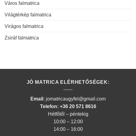
Város falmatrica
Világtérkép falmatrica
Virágos falmatrica
Zsiráf falmatrica
JÓ MATRICA ELÉRHETŐSÉGEK:
Email:
jomatricaugyfel@gmail.com
Telefon: +36 20 571 8616
Hétfőtől – péntekig
10:00 – 12:00
14:00 – 16:00