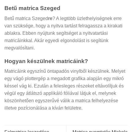
Betű matrica Szeged
Betű matrica Szeged
re
? A legtöbb üzlethelyiségnek erre
van szüksége, hogy a nyitva tartást felragassza a kirakati
ablakra. Ebben nyújtunk segítséget a nyitvatartási
matricáinkkal. Akár egyedi elgondolást is segítünk
megvalósítani.
Hogyan készülnek matricáink?
Matricáink egyszínű öntapadós vinylből készülnek. Melyet
egy vágó plottergép a megadott grafika alapján egy mikró
késsel vág ki. Ezután a felesleges részeket eltávolítjuk és
végül egy átlátszó applikáló fóliával látjuk el, melynek
köszönhetően egyszerűvé válik a matrica felhelyezése
illetve pozícionálása a kíván felületre.