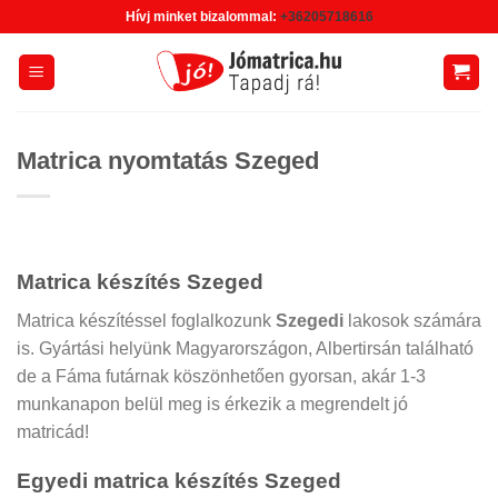
Skip
Hívj minket bizalommal:
+36205718616
to
content
Matrica nyomtatás Szeged
Matrica készítés Szeged
Matrica készítéssel foglalkozunk
Szegedi
lakosok számára
is. Gyártási helyünk Magyarországon, Albertirsán található
de a Fáma futárnak köszönhetően gyorsan, akár 1-3
munkanapon belül meg is érkezik a megrendelt jó
matricád!
Egyedi matrica készítés Szeged