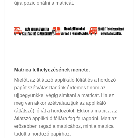
újra pozicionálni a matricát.
Matrica felhelyezésének menete:
Mielőtt az átlátszó applikáló fóliát és a hordozó
papírt szétválasztanánk érdemes finom az
ujjbegyünkkel végig simítani a matricát. Ha ez
meg van akkor szétválasztjuk az applikáló
(átlátszó) fóliát a hordozótól. Ekkor a matrica az
átlátszó applikáló fóliára fog felragadni. Mert az
erősebben ragad a matricához, mint a matrica
tudott a hordozó papírhoz.