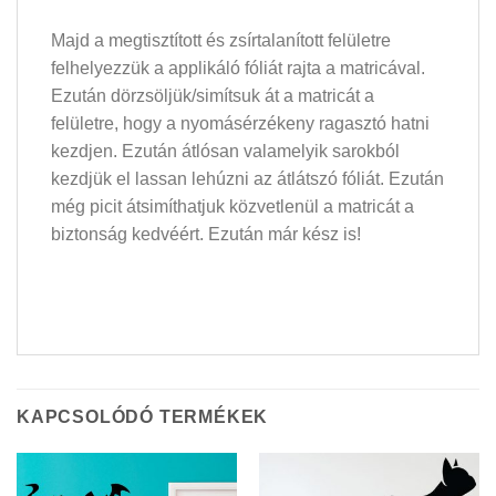
Majd a megtisztított és zsírtalanított felületre
felhelyezzük a applikáló fóliát rajta a matricával.
Ezután dörzsöljük/simítsuk át a matricát a
felületre, hogy a nyomásérzékeny ragasztó hatni
kezdjen. Ezután átlósan valamelyik sarokból
kezdjük el lassan lehúzni az átlátszó fóliát. Ezután
még picit átsimíthatjuk közvetlenül a matricát a
biztonság kedvéért. Ezután már kész is!
KAPCSOLÓDÓ TERMÉKEK