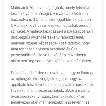
Matricáink 70µm vastagságúak, amely lehetővé
teszi a kiváló minőséget. A matricáink kültéren
használva is 3-5-es tartóssággal bírnak továbbá
UV állóak, így hosszú évekig megtartják eredeti
színüket. A matrica tapadásáért a barátságos akril
diszperziós nyomásérzékeny ragasztó felel,
melynek szuper képességei közé tartozik, hogy
akár többször is vissza szedhető és újra
pozicionálható, illetve ha később leszednénk
akkor sem fog semmilyen kárt okozni a felületen.
Felrakás előtt érdemes óvatosan, nagyon finoman
az ujjbegyünkkel végig simogatni, hogy az
applikáló fólia felvehesse a matricát a hordozóról.
Ha viszont ezt erősen csináljuk, akkor a matrica
nyomásérzékeny ragasztója "aktiválódik" és
felhelyezés után már nehezebb lesz levenni és