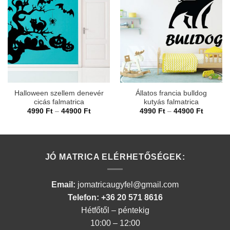
Halloween szellem denevér
Állatos francia bulldog
cicás falmatrica
kutyás falmatrica
Ártartomány:
Ártarto
4990
Ft
–
44900
Ft
4990
Ft
–
44900
Ft
4990 Ft
4990 Ft
-
-
44900 Ft
44900 F
JÓ MATRICA ELÉRHETŐSÉGEK:
Email:
jomatricaugyfel@gmail.com
Telefon: +36 20 571 8616
Hétfőtől – péntekig
10:00 – 12:00