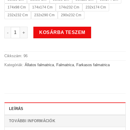
174x98 Cm
174x174 Cm
174x232 Cm
232x174 Cm
232x232 Cm
232x290 Cm
290x232 Cm
Állatos farkas rohan falmatrica mennyiség
KOSÁRBA TESZEM
Cikkszám:
96
Kategóriák:
Állatos falmatrica
,
Falmatrica
,
Farkasos falmatrica
LEÍRÁS
TOVÁBBI INFORMÁCIÓK