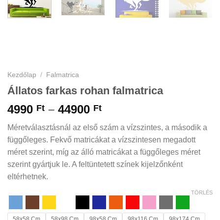
Kezdőlap
/
Falmatrica
Állatos farkas rohan falmatrica
Ártartomány:
4990
–
44900
Ft
Ft
4990 Ft
Méretválasztásnál az első szám a vízszintes, a második a
-
függőleges. Fekvő matricákat a vízszintesen megadott
44900 Ft
méret szerint, míg az álló matricákat a függőleges méret
szerint gyártjuk le. A feltüntetett színek kijelzőnként
eltérhetnek.
TÖRLÉS
58x58 Cm
58x98 Cm
98x58 Cm
98x116 Cm
98x174 Cm