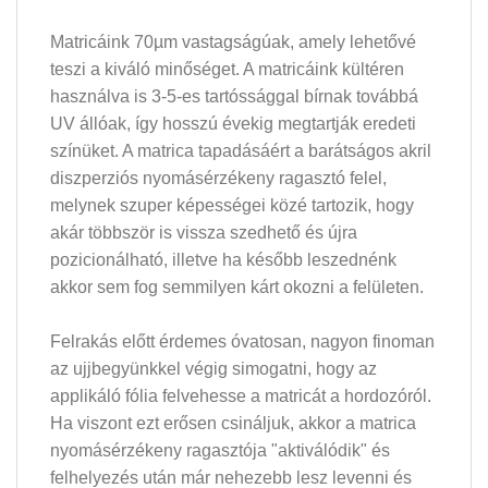
Matricáink 70µm vastagságúak, amely lehetővé
teszi a kiváló minőséget. A matricáink kültéren
használva is 3-5-es tartóssággal bírnak továbbá
UV állóak, így hosszú évekig megtartják eredeti
színüket. A matrica tapadásáért a barátságos akril
diszperziós nyomásérzékeny ragasztó felel,
melynek szuper képességei közé tartozik, hogy
akár többször is vissza szedhető és újra
pozicionálható, illetve ha később leszednénk
akkor sem fog semmilyen kárt okozni a felületen.
Felrakás előtt érdemes óvatosan, nagyon finoman
az ujjbegyünkkel végig simogatni, hogy az
applikáló fólia felvehesse a matricát a hordozóról.
Ha viszont ezt erősen csináljuk, akkor a matrica
nyomásérzékeny ragasztója "aktiválódik" és
felhelyezés után már nehezebb lesz levenni és