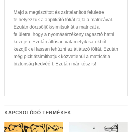
Majd a megtisztított és zsírtalanított felületre
felhelyezzük a applikáló fóliát rajta a matricával.
Ezután dörzsöljük/simítsuk át a matricát a
felületre, hogy a nyomásérzékeny ragasztó hatni
kezdjen. Ezután átlósan valamelyik sarokból
kezdjük el lassan lehúzni az átlátszó fóliát. Ezután
még picit átsimíthatjuk közvetlenül a matricát a
biztonság kedvéért. Ezután már kész is!
KAPCSOLÓDÓ TERMÉKEK