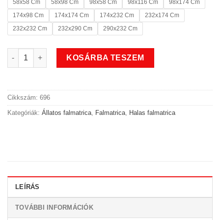
58x58 Cm
58x98 Cm
98x58 Cm
98x116 Cm
98x174 Cm
174x98 Cm
174x174 Cm
174x232 Cm
232x174 Cm
232x232 Cm
232x290 Cm
290x232 Cm
Bálnás halas falmatrica mennyiség
KOSÁRBA TESZEM
Cikkszám:
696
Kategóriák:
Állatos falmatrica
,
Falmatrica
,
Halas falmatrica
LEÍRÁS
TOVÁBBI INFORMÁCIÓK