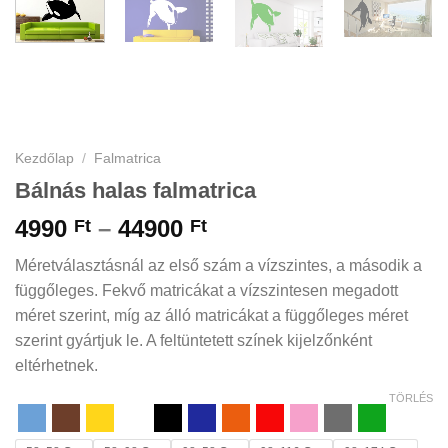
Kezdőlap
/
Falmatrica
Bálnás halas falmatrica
Ártartomány:
4990
–
44900
Ft
Ft
4990 Ft
Méretválasztásnál az első szám a vízszintes, a második a
-
függőleges. Fekvő matricákat a vízszintesen megadott
44900 Ft
méret szerint, míg az álló matricákat a függőleges méret
szerint gyártjuk le. A feltüntetett színek kijelzőnként
eltérhetnek.
TÖRLÉS