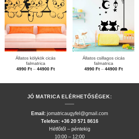
Állatos kölykök cicás
Állatos csillagos cicás
falmatrica
falmatrica
Ártartomány:
Ártarto
4990
Ft
–
44900
Ft
4990
Ft
–
44900
Ft
4990 Ft
4990 Ft
-
-
44900 Ft
44900 F
JÓ MATRICA ELÉRHETŐSÉGEK:
Email:
jomatricaugyfel@gmail.com
Telefon: +36 20 571 8616
Hétfőtől – péntekig
10:00 – 12:00