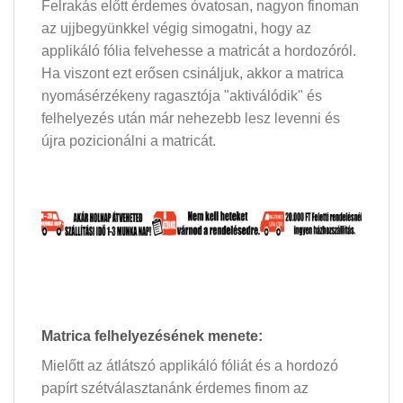
Felrakás előtt érdemes óvatosan, nagyon finoman
az ujjbegyünkkel végig simogatni, hogy az
applikáló fólia felvehesse a matricát a hordozóról.
Ha viszont ezt erősen csináljuk, akkor a matrica
nyomásérzékeny ragasztója "aktiválódik" és
felhelyezés után már nehezebb lesz levenni és
újra pozicionálni a matricát.
Matrica felhelyezésének menete:
Mielőtt az átlátszó applikáló fóliát és a hordozó
papírt szétválasztanánk érdemes finom az