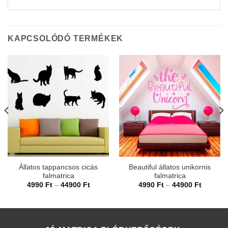
KAPCSOLÓDÓ TERMÉKEK
Állatos tappancsos cicás
Beautiful állatos unikornis
falmatrica
falmatrica
omány:
Ártartomány:
Ártarto
4990
Ft
–
44900
Ft
4990
Ft
–
44900
Ft
t
4990 Ft
4990 Ft
-
-
Ft
44900 Ft
44900 F