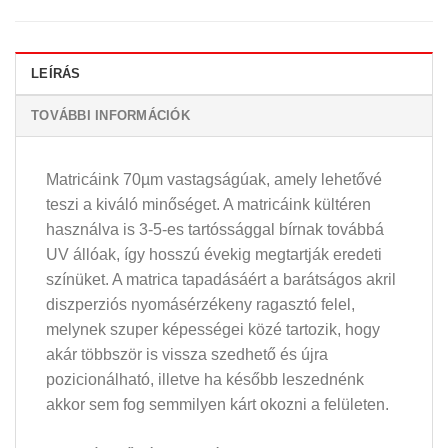
LEÍRÁS
TOVÁBBI INFORMÁCIÓK
Matricáink 70µm vastagságúak, amely lehetővé
teszi a kiváló minőséget. A matricáink kültéren
használva is 3-5-es tartóssággal bírnak továbbá
UV állóak, így hosszú évekig megtartják eredeti
színüket. A matrica tapadásáért a barátságos akril
diszperziós nyomásérzékeny ragasztó felel,
melynek szuper képességei közé tartozik, hogy
akár többször is vissza szedhető és újra
pozicionálható, illetve ha később leszednénk
akkor sem fog semmilyen kárt okozni a felületen.