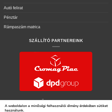
Autó felirat
Pénztár
Rámpaszám matrica
SZÁLLÍTÓ PARTNEREINK
KÖVESS MINKET
A weboldalon a minőségi felhasználói élmény érdekében sütiket
használunk.