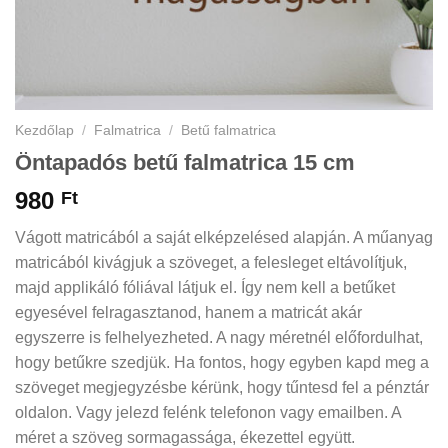
Kezdőlap
/
Falmatrica
/
Betű falmatrica
Öntapadós betű falmatrica 15 cm
980
Ft
Vágott matricából a saját elképzelésed alapján. A műanyag
matricából kivágjuk a szöveget, a felesleget eltávolítjuk,
majd applikáló fóliával látjuk el. Így nem kell a betűket
egyesével felragasztanod, hanem a matricát akár
egyszerre is felhelyezheted. A nagy méretnél előfordulhat,
hogy betűkre szedjük. Ha fontos, hogy egyben kapd meg a
szöveget megjegyzésbe kérünk, hogy tűntesd fel a pénztár
oldalon. Vagy jelezd felénk telefonon vagy emailben. A
méret a szöveg sormagassága, ékezettel együtt.