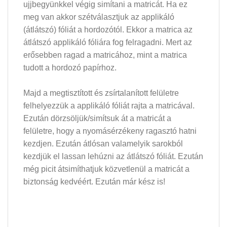
ujjbegyünkkel végig simítani a matricát. Ha ez
meg van akkor szétválasztjuk az applikáló
(átlátszó) fóliát a hordozótól. Ekkor a matrica az
átlátszó applikáló fóliára fog felragadni. Mert az
erősebben ragad a matricához, mint a matrica
tudott a hordozó papírhoz.
Majd a megtisztított és zsírtalanított felületre
felhelyezzük a applikáló fóliát rajta a matricával.
Ezután dörzsöljük/simítsuk át a matricát a
felületre, hogy a nyomásérzékeny ragasztó hatni
kezdjen. Ezután átlósan valamelyik sarokból
kezdjük el lassan lehúzni az átlátszó fóliát. Ezután
még picit átsimíthatjuk közvetlenül a matricát a
biztonság kedvéért. Ezután már kész is!