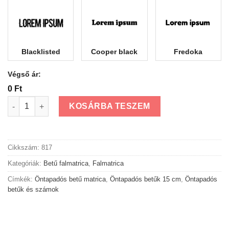
Blacklisted
Cooper black
Fredoka
Végső ár:
0 Ft
Öntapadós betű falmatrica 15 cm mennyiség
KOSÁRBA TESZEM
Cikkszám:
817
Kategóriák:
Betű falmatrica
,
Falmatrica
Címkék:
Öntapadós betű matrica
,
Öntapadós betűk 15 cm
,
Öntapadós
betűk és számok