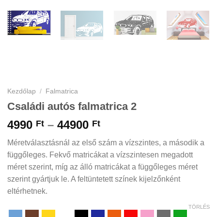
Kezdőlap
/
Falmatrica
Családi autós falmatrica 2
Ártartomány:
4990
–
44900
Ft
Ft
4990 Ft
Méretválasztásnál az első szám a vízszintes, a második a
-
függőleges. Fekvő matricákat a vízszintesen megadott
44900 Ft
méret szerint, míg az álló matricákat a függőleges méret
szerint gyártjuk le. A feltüntetett színek kijelzőnként
eltérhetnek.
TÖRLÉS