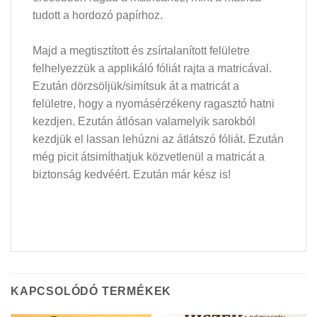
tudott a hordozó papírhoz.
Majd a megtisztított és zsírtalanított felületre
felhelyezzük a applikáló fóliát rajta a matricával.
Ezután dörzsöljük/simítsuk át a matricát a
felületre, hogy a nyomásérzékeny ragasztó hatni
kezdjen. Ezután átlósan valamelyik sarokból
kezdjük el lassan lehúzni az átlátszó fóliát. Ezután
még picit átsimíthatjuk közvetlenül a matricát a
biztonság kedvéért. Ezután már kész is!
KAPCSOLÓDÓ TERMÉKEK