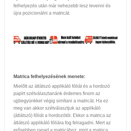
felhelyezés után már nehezebb lesz levenni és
újra pozicionálni a matricát.
Matrica felhelyezésének menete:
Mielőtt az átlátszó applikáló fóliát és a hordozó
papírt szétválasztanánk érdemes finom az
ujjbegyünkkel végig simítani a matricát. Ha ez
meg van akkor szétválasztjuk az applikáló
(átlátszó) fóliát a hordozótól. Ekkor a matrica az
átlátszó applikáló fóliára fog felragadni. Mert az
erősebben ragad a matricához, mint a matrica