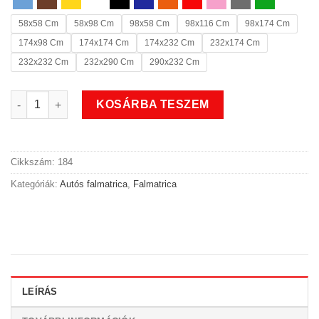
58x58 Cm
58x98 Cm
98x58 Cm
98x116 Cm
98x174 Cm
174x98 Cm
174x174 Cm
174x232 Cm
232x174 Cm
232x232 Cm
232x290 Cm
290x232 Cm
Családi autós falmatrica 2 mennyiség
KOSÁRBA TESZEM
Cikkszám:
184
Kategóriák:
Autós falmatrica
,
Falmatrica
LEÍRÁS