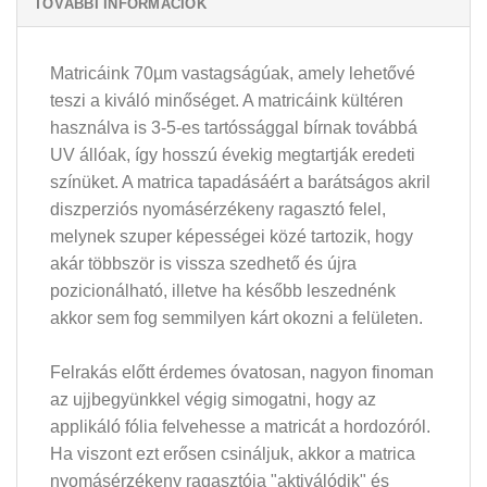
TOVÁBBI INFORMÁCIÓK
Matricáink 70µm vastagságúak, amely lehetővé
teszi a kiváló minőséget. A matricáink kültéren
használva is 3-5-es tartóssággal bírnak továbbá
UV állóak, így hosszú évekig megtartják eredeti
színüket. A matrica tapadásáért a barátságos akril
diszperziós nyomásérzékeny ragasztó felel,
melynek szuper képességei közé tartozik, hogy
akár többször is vissza szedhető és újra
pozicionálható, illetve ha később leszednénk
akkor sem fog semmilyen kárt okozni a felületen.
Felrakás előtt érdemes óvatosan, nagyon finoman
az ujjbegyünkkel végig simogatni, hogy az
applikáló fólia felvehesse a matricát a hordozóról.
Ha viszont ezt erősen csináljuk, akkor a matrica
nyomásérzékeny ragasztója "aktiválódik" és