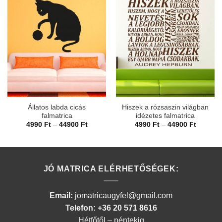
Állatos labda cicás
Hiszek a rózsaszin világban
falmatrica
idézetes falmatrica
Ártartomány:
Ártarto
4990
Ft
–
44900
Ft
4990
Ft
–
44900
Ft
4990 Ft
4990 Ft
-
-
44900 Ft
44900 F
JÓ MATRICA ELÉRHETŐSÉGEK:
Email:
jomatricaugyfel@gmail.com
Telefon: +36 20 571 8616
Hétfőtől – péntekig