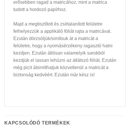
erősebben ragad a matricához, mint a matrica
tudott a hordozó papírhoz.
Majd a megtisztított és zsírtalanított felületre
felhelyezzük a applikáló fóliát rajta a matricával.
Ezután dörzsöljük/simítsuk át a matricát a
felületre, hogy a nyomásérzékeny ragasztó hatni
kezdjen. Ezután átlósan valamelyik sarokból
kezdjük el lassan lehúzni az átlátszó fóliát. Ezután
még picit átsimíthatjuk közvetlenül a matricát a
biztonság kedvéért. Ezután már kész is!
KAPCSOLÓDÓ TERMÉKEK