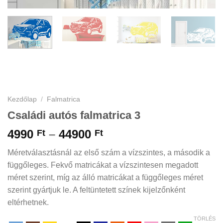
Kezdőlap
/
Falmatrica
Családi autós falmatrica 3
Ártartomány:
4990
–
44900
Ft
Ft
4990 Ft
Méretválasztásnál az első szám a vízszintes, a második a
-
függőleges. Fekvő matricákat a vízszintesen megadott
44900 Ft
méret szerint, míg az álló matricákat a függőleges méret
szerint gyártjuk le. A feltüntetett színek kijelzőnként
eltérhetnek.
TÖRLÉS