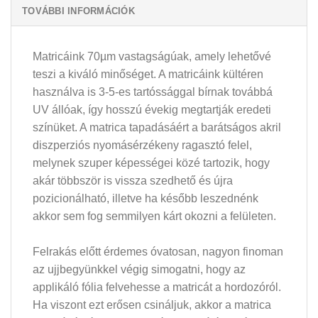
TOVÁBBI INFORMÁCIÓK
Matricáink 70µm vastagságúak, amely lehetővé
teszi a kiváló minőséget. A matricáink kültéren
használva is 3-5-es tartóssággal bírnak továbbá
UV állóak, így hosszú évekig megtartják eredeti
színüket. A matrica tapadásáért a barátságos akril
diszperziós nyomásérzékeny ragasztó felel,
melynek szuper képességei közé tartozik, hogy
akár többször is vissza szedhető és újra
pozicionálható, illetve ha később leszednénk
akkor sem fog semmilyen kárt okozni a felületen.
Felrakás előtt érdemes óvatosan, nagyon finoman
az ujjbegyünkkel végig simogatni, hogy az
applikáló fólia felvehesse a matricát a hordozóról.
Ha viszont ezt erősen csináljuk, akkor a matrica