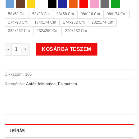
58x58 Cm
58x98 Cm
98x58 Cm
98x116 Cm
98x174 Cm
174x98 Cm
174x174 Cm
174x232 Cm
232x174 Cm
232x232 Cm
232x290 Cm
290x232 Cm
Családi autós falmatrica 3 mennyiség
KOSÁRBA TESZEM
Cikkszám:
185
Kategóriák:
Autós falmatrica
,
Falmatrica
LEÍRÁS