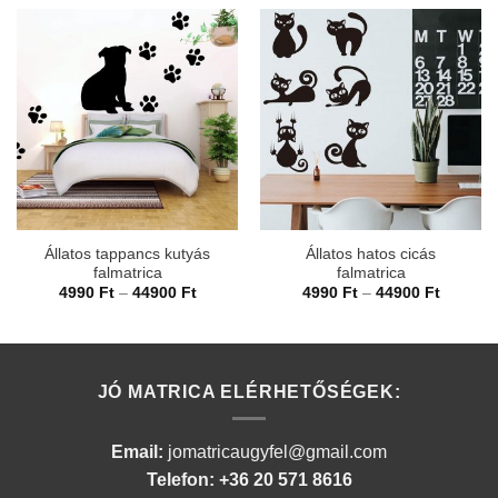
Állatos tappancs kutyás
Állatos hatos cicás
falmatrica
falmatrica
Ártartomány:
Ártarto
4990
Ft
–
44900
Ft
4990
Ft
–
44900
Ft
4990 Ft
4990 Ft
-
-
44900 Ft
44900 F
JÓ MATRICA ELÉRHETŐSÉGEK:
Email:
jomatricaugyfel@gmail.com
Telefon: +36 20 571 8616