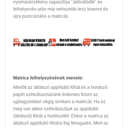
nyomásérzékeny ragasztója "aktiválódik" és
felhelyezés után már nehezebb lesz levenni és
újra pozicionálni a matricát.
Matrica felhelyezésének menete:
Mielőtt az átlátszó applikáló fóliát és a hordozó
papírt szétválasztanánk érdemes finom az
ujjbegyünkkel végig simítani a matricát. Ha ez
meg van akkor szétválasztjuk az applikáló
(átlátszó) fóliát a hordozótól. Ekkor a matrica az
átlátszó applikáló fóliára fog felragadni. Mert az