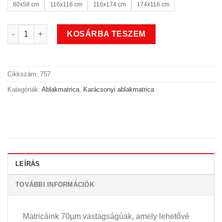
80x58 cm
116x116 cm
116x174 cm
174x116 cm
Csengős karácsonyi ablakmatrica mennyiség
KOSÁRBA TESZEM
Cikkszám:
757
Kategóriák:
Ablakmatrica
,
Karácsonyi ablakmatrica
LEÍRÁS
TOVÁBBI INFORMÁCIÓK
Matricáink 70µm vastagságúak, amely lehetővé