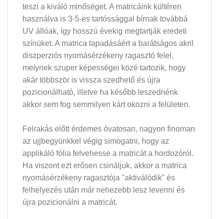
teszi a kiváló minőséget. A matricáink kültéren
használva is 3-5-es tartóssággal bírnak továbbá
UV állóak, így hosszú évekig megtartják eredeti
színüket. A matrica tapadásáért a barátságos akril
diszperziós nyomásérzékeny ragasztó felel,
melynek szuper képességei közé tartozik, hogy
akár többször is vissza szedhető és újra
pozicionálható, illetve ha később leszednénk
akkor sem fog semmilyen kárt okozni a felületen.
Felrakás előtt érdemes óvatosan, nagyon finoman
az ujjbegyünkkel végig simogatni, hogy az
applikáló fólia felvehesse a matricát a hordozóról.
Ha viszont ezt erősen csináljuk, akkor a matrica
nyomásérzékeny ragasztója "aktiválódik" és
felhelyezés után már nehezebb lesz levenni és
újra pozicionálni a matricát.