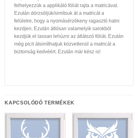
felhelyezzük a applikáló fóliát rajta a matricával.
Ezután dörzsöljük/simítsuk át a matricát a
felületre, hogy a nyomásérzékeny ragasztó hatni
kezdjen. Ezután átlósan valamelyik sarokból
kezdjük el lassan lehúzni az átlátszó fóliát. Ezután
még picit átsimíthatjuk közvetlenül a matricát a
biztonság kedvéért. Ezután már kész is!
KAPCSOLÓDÓ TERMÉKEK