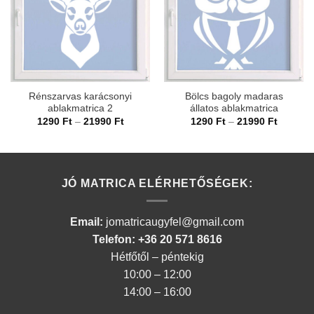
Rénszarvas karácsonyi
Bölcs bagoly madaras
ablakmatrica 2
állatos ablakmatrica
Ártartomány:
Ártarto
1290
Ft
–
21990
Ft
1290
Ft
–
21990
Ft
1290 Ft
1290 Ft
-
-
21990 Ft
21990 F
JÓ MATRICA ELÉRHETŐSÉGEK:
Email:
jomatricaugyfel@gmail.com
Telefon: +36 20 571 8616
Hétfőtől – péntekig
10:00 – 12:00
14:00 – 16:00