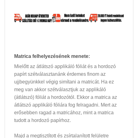
Matrica felhelyezésének menete:
Mielőtt az átlátszó applikáló fóliát és a hordozó
papírt szétválasztanánk érdemes finom az
ujjbegyünkkel végig simítani a matricát. Ha ez
meg van akkor szétválasztjuk az applikáló
(átlátszó) fóliát a hordozótól. Ekkor a matrica az
átlátszó applikáló fóliára fog felragadni. Mert az
erősebben ragad a matricához, mint a matrica
tudott a hordozó papírhoz.
Majd a megtisztított és zsírtalanított felületre