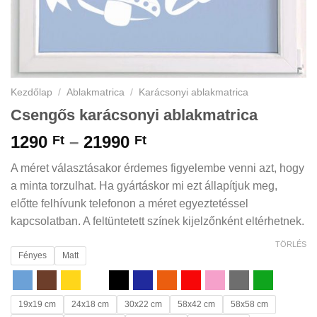
Kezdőlap
/
Ablakmatrica
/
Karácsonyi ablakmatrica
Csengős karácsonyi ablakmatrica
Ártartomány:
1290
–
21990
Ft
Ft
1290 Ft
A méret választásakor érdemes figyelembe venni azt, hogy
-
a minta torzulhat. Ha gyártáskor mi ezt állapítjuk meg,
21990 Ft
előtte felhívunk telefonon a méret egyeztetéssel
kapcsolatban. A feltüntetett színek kijelzőnként eltérhetnek.
TÖRLÉS
Fényes
Matt
19x19 cm
24x18 cm
30x22 cm
58x42 cm
58x58 cm