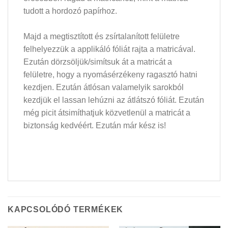
tudott a hordozó papírhoz.
Majd a megtisztított és zsírtalanított felületre
felhelyezzük a applikáló fóliát rajta a matricával.
Ezután dörzsöljük/simítsuk át a matricát a
felületre, hogy a nyomásérzékeny ragasztó hatni
kezdjen. Ezután átlósan valamelyik sarokból
kezdjük el lassan lehúzni az átlátszó fóliát. Ezután
még picit átsimíthatjuk közvetlenül a matricát a
biztonság kedvéért. Ezután már kész is!
KAPCSOLÓDÓ TERMÉKEK