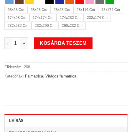
58x58 Cm
58x98 Cm
98x58 Cm
98x116 Cm
98x174 Cm
174x98 Cm
174x174 Cm
174x232 Cm
232x174 Cm
232x232 Cm
232x290 Cm
290x232 Cm
Dekor virágos falmatrica mennyiség
KOSÁRBA TESZEM
Cikkszám:
208
Kategóriák:
Falmatrica
,
Virágos falmatrica
LEÍRÁS