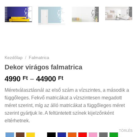
Kezdőlap
/
Falmatrica
Dekor virágos falmatrica
Ártartomány:
4990
–
44900
Ft
Ft
4990 Ft
Méretválasztásnál az első szám a vízszintes, a második a
-
függőleges. Fekvő matricákat a vízszintesen megadott
44900 Ft
méret szerint, míg az álló matricákat a függőleges méret
szerint gyártjuk le. A feltüntetett színek kijelzőnként
eltérhetnek.
TÖRLÉS