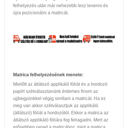
felhelyezés után már nehezebb lesz levenni és
újra pozicionálni a matricát.
Matrica felhelyezésének menete:
Mielőtt az átlátszó applikáló fóliát és a hordozó
papírt szétválasztanánk érdemes finom az
ujjbegyünkkel végig simítani a matricát. Ha ez
meg van akkor szétválasztjuk az applikáló
(átlátszó) fóliát a hordozótól. Ekkor a matrica az
átlátszó applikáló fóliára fog felragadni. Mert az
erősebben ragad a matricához, mint a matrica