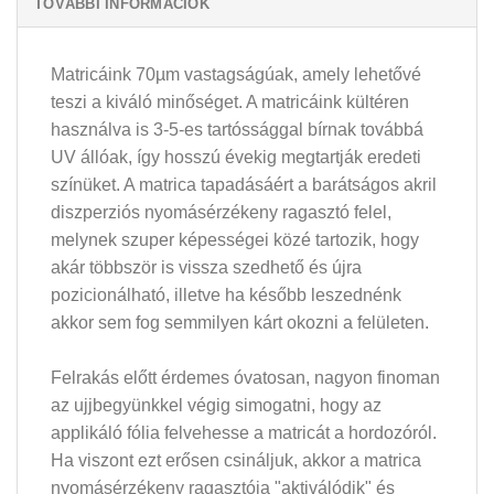
TOVÁBBI INFORMÁCIÓK
Matricáink 70µm vastagságúak, amely lehetővé
teszi a kiváló minőséget. A matricáink kültéren
használva is 3-5-es tartóssággal bírnak továbbá
UV állóak, így hosszú évekig megtartják eredeti
színüket. A matrica tapadásáért a barátságos akril
diszperziós nyomásérzékeny ragasztó felel,
melynek szuper képességei közé tartozik, hogy
akár többször is vissza szedhető és újra
pozicionálható, illetve ha később leszednénk
akkor sem fog semmilyen kárt okozni a felületen.
Felrakás előtt érdemes óvatosan, nagyon finoman
az ujjbegyünkkel végig simogatni, hogy az
applikáló fólia felvehesse a matricát a hordozóról.
Ha viszont ezt erősen csináljuk, akkor a matrica
nyomásérzékeny ragasztója "aktiválódik" és