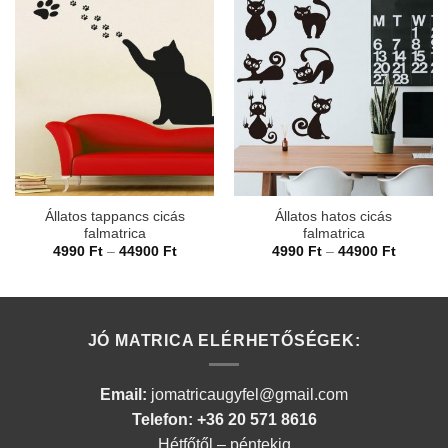
Állatos tappancs cicás
Állatos hatos cicás
falmatrica
falmatrica
Ártartomány:
Ártarto
4990
Ft
–
44900
Ft
4990
Ft
–
44900
Ft
4990 Ft
4990 Ft
-
-
44900 Ft
44900 F
JÓ MATRICA ELÉRHETŐSÉGEK:
Email:
jomatricaugyfel@gmail.com
Telefon: +36 20 571 8616
Hétfőtől – péntekig